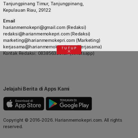
Tanjungpinang Timur, Tanjungpinang,
Kepulauan Riau, 29122
Email
harianmemokepri@gmail.com
(Redaksi)
redaksi@harianmemokepri.com
(Redaksi)
marketing@harianmemokepri.com
(Marketing)
kerjasama@harianmemokepri.com
(Kerjasama)
TUTUP
Kontak Redaksi: 083856335187 (Whatsapp)
Jelajahi Berita di Apps Kami
Copyright © 2016-2026. Harianmemokepri.com. All rights
reserved.