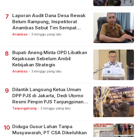
Laporan Audit Dana Desa Rewak
7
Belum Rampung, Inspektorat
Anambas Sebut Tim Sempat
Terbagi Tangani Kasus Lain
Anambas
-
3 minggu yang lalu
Bupati Aneng Minta OPD Libatkan
8
Kejaksaan Sebelum Ambil
Kebijakan Strategis
Anambas
-
3 minggu yang lalu
Dilantik Langsung Ketua Umum
9
DPP PJS di Jakarta, Dedi Utomo
Resmi Pimpin PJS Tanjungpinang-
Bintan
Tanjungpinang
-
2 minggu yang lalu
Diduga Gusur Lahan Tanpa
10
Musyawarah, PT CSA Dikeluhkan