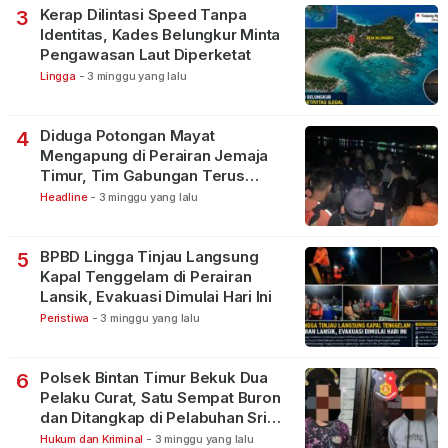
Kerap Dilintasi Speed Tanpa
3
Identitas, Kades Belungkur Minta
Pengawasan Laut Diperketat
Lingga
-
3 minggu yang lalu
Diduga Potongan Mayat
4
Mengapung di Perairan Jemaja
Timur, Tim Gabungan Terus
Lakukan Pencarian
Headline
-
3 minggu yang lalu
BPBD Lingga Tinjau Langsung
5
Kapal Tenggelam di Perairan
Lansik, Evakuasi Dimulai Hari Ini
Peristiwa
-
3 minggu yang lalu
Polsek Bintan Timur Bekuk Dua
6
Pelaku Curat, Satu Sempat Buron
dan Ditangkap di Pelabuhan Sri
Bintan Pura
Hukum dan Kriminal
-
3 minggu yang lalu