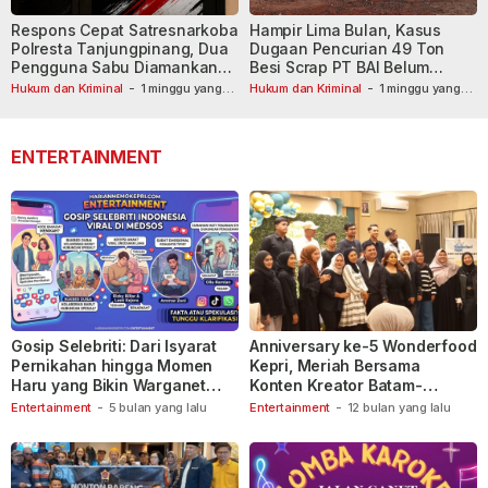
Respons Cepat Satresnarkoba
Hampir Lima Bulan, Kasus
Polresta Tanjungpinang, Dua
Dugaan Pencurian 49 Ton
Pengguna Sabu Diamankan
Besi Scrap PT BAI Belum
Usai Dilaporkan ke Call Center
Tetapkan Tersangka
Hukum dan Kriminal
-
1 minggu yang
Hukum dan Kriminal
-
1 minggu yang
lalu
110
lalu
ENTERTAINMENT
Gosip Selebriti: Dari Isyarat
Anniversary ke-5 Wonderfood
Pernikahan hingga Momen
Kepri, Meriah Bersama
Haru yang Bikin Warganet
Konten Kreator Batam-
Berspekulasi
Tanjungpinang
Entertainment
-
5 bulan yang lalu
Entertainment
-
12 bulan yang lalu