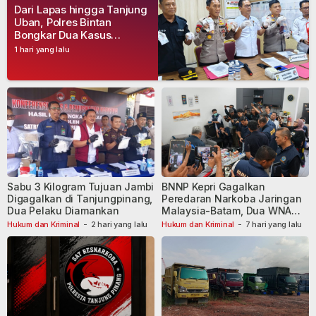
Dari Lapas hingga Tanjung
Uban, Polres Bintan
Bongkar Dua Kasus
Narkoba, Empat Tersangka
1 hari yang lalu
Dibekuk
Sabu 3 Kilogram Tujuan Jambi
BNNP Kepri Gagalkan
Digagalkan di Tanjungpinang,
Peredaran Narkoba Jaringan
Dua Pelaku Diamankan
Malaysia-Batam, Dua WNA
Masih Diburu
Hukum dan Kriminal
-
2 hari yang lalu
Hukum dan Kriminal
-
7 hari yang lalu