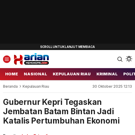
HOME
NASIONAL
KEPULAUAN RIAU
KRIMINAL
POLI
Beranda
Kepulauan Riau
30 Oktober 2025 12:13
Gubernur Kepri Tegaskan
Jembatan Batam Bintan Jadi
Katalis Pertumbuhan Ekonomi