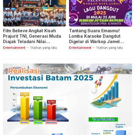
Film Believe Angkat Kisah
Tantang Suara Emasmu!
Prajurit TNI, Generasi Muda
Lomba Karaoke Dangdut
Diajak Teladani Nilai
Digelar di Warkop Jamel
Keberanian
Ganet
Entertainment
-
1 tahun yang lalu
Entertainment
-
1 tahun yang lalu