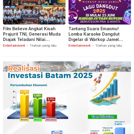
Film Believe Angkat Kisah
Tantang Suara Emasmu!
Prajurit TNI, Generasi Muda
Lomba Karaoke Dangdut
Diajak Teladani Nilai
Digelar di Warkop Jamel
Keberanian
Ganet
Entertainment
-
1 tahun yang lalu
Entertainment
-
1 tahun yang lalu