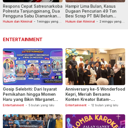
Respons Cepat Satresnarkoba
Hampir Lima Bulan, Kasus
Polresta Tanjungpinang, Dua
Dugaan Pencurian 49 Ton
Pengguna Sabu Diamankan
Besi Scrap PT BAI Belum
Usai Dilaporkan ke Call Center
Tetapkan Tersangka
Hukum dan Kriminal
-
1 minggu yang
Hukum dan Kriminal
-
2 minggu yang
lalu
110
lalu
ENTERTAINMENT
Gosip Selebriti: Dari Isyarat
Anniversary ke-5 Wonderfood
Pernikahan hingga Momen
Kepri, Meriah Bersama
Haru yang Bikin Warganet
Konten Kreator Batam-
Berspekulasi
Tanjungpinang
Entertainment
-
5 bulan yang lalu
Entertainment
-
12 bulan yang lalu