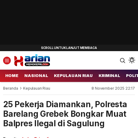
HOME
NASIONAL
KEPULAUAN RIAU
KRIMINAL
POLI
Beranda
Kepulauan Riau
8 November 2025 22:17
25 Pekerja Diamankan, Polresta
Barelang Grebek Bongkar Muat
Balpres Ilegal di Sagulung