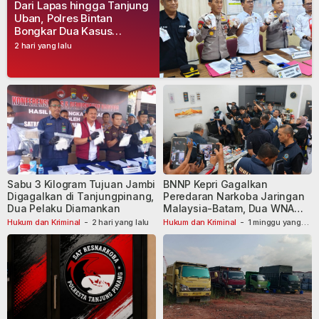
Dari Lapas hingga Tanjung
Uban, Polres Bintan
Bongkar Dua Kasus
Narkoba, Empat Tersangka
2 hari yang lalu
Dibekuk
Sabu 3 Kilogram Tujuan Jambi
BNNP Kepri Gagalkan
Digagalkan di Tanjungpinang,
Peredaran Narkoba Jaringan
Dua Pelaku Diamankan
Malaysia-Batam, Dua WNA
Masih Diburu
Hukum dan Kriminal
-
2 hari yang lalu
Hukum dan Kriminal
-
1 minggu yang
lalu