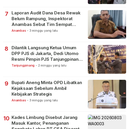
Laporan Audit Dana Desa Rewak
7
Belum Rampung, Inspektorat
Anambas Sebut Tim Sempat
Terbagi Tangani Kasus Lain
Anambas
-
3 minggu yang lalu
Dilantik Langsung Ketua Umum
8
DPP PJS di Jakarta, Dedi Utomo
Resmi Pimpin PJS Tanjungpinang-
Bintan
Tanjungpinang
-
2 minggu yang lalu
Bupati Aneng Minta OPD Libatkan
9
Kejaksaan Sebelum Ambil
Kebijakan Strategis
Anambas
-
3 minggu yang lalu
Kades Limbung Disebut Jarang
10
Masuk Kantor, Penanganan
Sengketa Lahan PT CSA Disorot