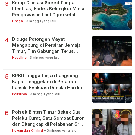
Kerap Dilintasi Speed Tanpa
3
Identitas, Kades Belungkur Minta
Pengawasan Laut Diperketat
Lingga
-
3 minggu yang lalu
Diduga Potongan Mayat
4
Mengapung di Perairan Jemaja
Timur, Tim Gabungan Terus
Lakukan Pencarian
Headline
-
3 minggu yang lalu
BPBD Lingga Tinjau Langsung
5
Kapal Tenggelam di Perairan
Lansik, Evakuasi Dimulai Hari Ini
Peristiwa
-
3 minggu yang lalu
Polsek Bintan Timur Bekuk Dua
6
Pelaku Curat, Satu Sempat Buron
dan Ditangkap di Pelabuhan Sri
Bintan Pura
Hukum dan Kriminal
-
3 minggu yang lalu