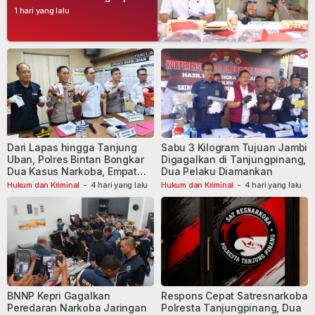
Tersangka
1 hari yang lalu
Dari Lapas hingga Tanjung
Sabu 3 Kilogram Tujuan Jambi
Uban, Polres Bintan Bongkar
Digagalkan di Tanjungpinang,
Dua Kasus Narkoba, Empat
Dua Pelaku Diamankan
Tersangka Dibekuk
Hukum dan Kriminal
-
4 hari yang lalu
Hukum dan Kriminal
-
4 hari yang lalu
BNNP Kepri Gagalkan
Respons Cepat Satresnarkoba
Peredaran Narkoba Jaringan
Polresta Tanjungpinang, Dua