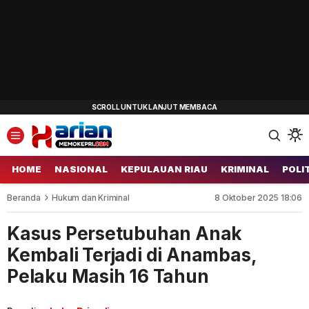
HOME
NASIONAL
KEPULAUAN RIAU
KRIMINAL
POLI
Beranda
Hukum dan Kriminal
8 Oktober 2025 18:06
Kasus Persetubuhan Anak
Kembali Terjadi di Anambas,
Pelaku Masih 16 Tahun