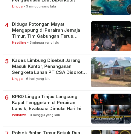
Lingga
-
3 minggu yang lalu
Diduga Potongan Mayat
4
Mengapung di Perairan Jemaja
Timur, Tim Gabungan Terus
Lakukan Pencarian
Headline
-
3 minggu yang lalu
Kades Limbung Disebut Jarang
5
Masuk Kantor, Penanganan
Sengketa Lahan PT CSA Disorot
Warga
Lingga
-
6 hari yang lalu
BPBD Lingga Tinjau Langsung
6
Kapal Tenggelam di Perairan
Lansik, Evakuasi Dimulai Hari Ini
Peristiwa
-
4 minggu yang lalu
Polsek Bintan Timur Bekuk Dua
7