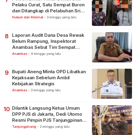
Pelaku Curat, Satu Sempat Buron
dan Ditangkap di Pelabuhan Sri
Bintan Pura
Hukum dan Kriminal
-
3 minggu yang lalu
Laporan Audit Dana Desa Rewak
8
Belum Rampung, Inspektorat
Anambas Sebut Tim Sempat
Terbagi Tangani Kasus Lain
Anambas
-
4 minggu yang lalu
Bupati Aneng Minta OPD Libatkan
9
Kejaksaan Sebelum Ambil
Kebijakan Strategis
Anambas
-
3 minggu yang lalu
Dilantik Langsung Ketua Umum
10
DPP PJS di Jakarta, Dedi Utomo
Resmi Pimpin PJS Tanjungpinang-
Bintan
Tanjungpinang
-
2 minggu yang lalu