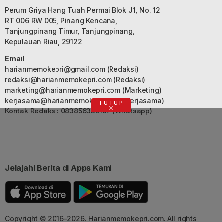
Perum Griya Hang Tuah Permai Blok J1, No. 12
RT 006 RW 005, Pinang Kencana,
Tanjungpinang Timur, Tanjungpinang,
Kepulauan Riau, 29122
Email
harianmemokepri@gmail.com
(Redaksi)
redaksi@harianmemokepri.com
(Redaksi)
marketing@harianmemokepri.com
(Marketing)
kerjasama@harianmemokepri.com
(Kerjasama)
TUTUP
Kontak Redaksi: 083856335187 (Whatsapp)
Jelajahi Berita di Apps Kami
Copyright © 2016-2026. Harianmemokepri.com. All rights