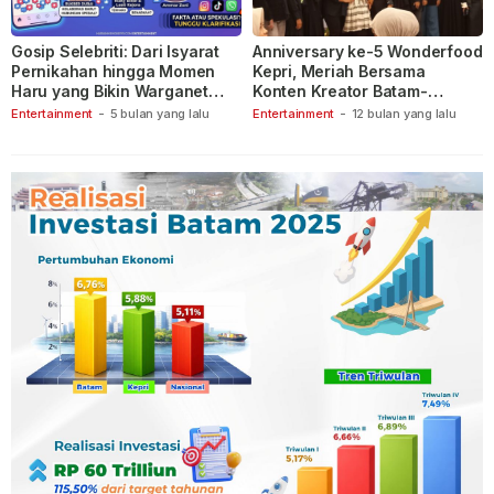
Gosip Selebriti: Dari Isyarat
Anniversary ke-5 Wonderfood
Pernikahan hingga Momen
Kepri, Meriah Bersama
Haru yang Bikin Warganet
Konten Kreator Batam-
Berspekulasi
Tanjungpinang
Entertainment
-
5 bulan yang lalu
Entertainment
-
12 bulan yang lalu