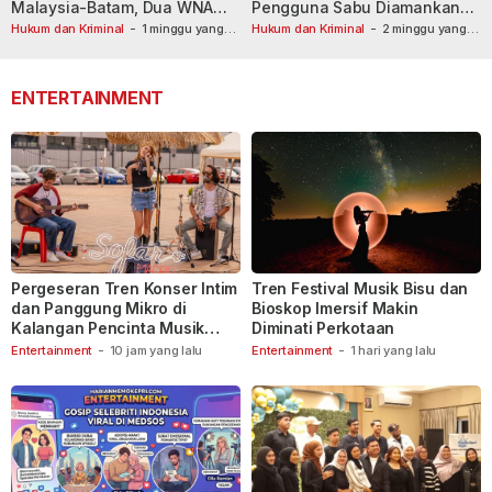
Malaysia-Batam, Dua WNA
Pengguna Sabu Diamankan
Masih Diburu
Usai Dilaporkan ke Call Center
Hukum dan Kriminal
-
1 minggu yang
Hukum dan Kriminal
-
2 minggu yang
lalu
lalu
110
ENTERTAINMENT
Pergeseran Tren Konser Intim
Tren Festival Musik Bisu dan
dan Panggung Mikro di
Bioskop Imersif Makin
Kalangan Pencinta Musik
Diminati Perkotaan
Indonesia
Entertainment
-
10 jam yang lalu
Entertainment
-
1 hari yang lalu