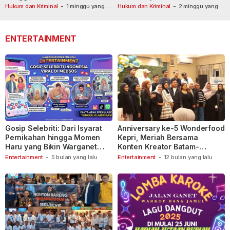
Usai Dilaporkan ke Call Center
Tetapkan Tersangka
Hukum dan Kriminal
-
1 minggu yang
Hukum dan Kriminal
-
2 minggu yang
lalu
110
lalu
ENTERTAINMENT
Gosip Selebriti: Dari Isyarat
Anniversary ke-5 Wonderfood
Pernikahan hingga Momen
Kepri, Meriah Bersama
Haru yang Bikin Warganet
Konten Kreator Batam-
Berspekulasi
Tanjungpinang
Entertainment
-
5 bulan yang lalu
Entertainment
-
12 bulan yang lalu