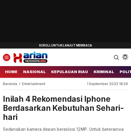
HOME
NASIONAL
KEPULAUAN RIAU
KRIMINAL
POLI
Beranda
Entertainment
1 September 2023 18:26
Inilah 4 Rekomendasi Iphone
Berdasarkan Kebutuhan Sehari-
hari
Sedangkan kamera depan bereslosi 12MP. Untuk baterainya