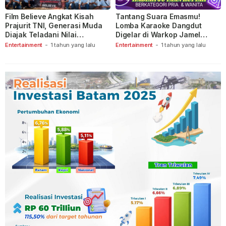
Film Believe Angkat Kisah
Tantang Suara Emasmu!
Prajurit TNI, Generasi Muda
Lomba Karaoke Dangdut
Diajak Teladani Nilai
Digelar di Warkop Jamel
Keberanian
Ganet
Entertainment
-
1 tahun yang lalu
Entertainment
-
1 tahun yang lalu