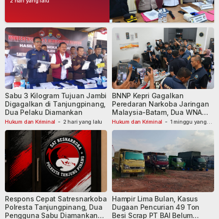
2 hari yang lalu
Dibekuk
Sabu 3 Kilogram Tujuan Jambi
BNNP Kepri Gagalkan
Digagalkan di Tanjungpinang,
Peredaran Narkoba Jaringan
Dua Pelaku Diamankan
Malaysia-Batam, Dua WNA
Masih Diburu
Hukum dan Kriminal
-
2 hari yang lalu
Hukum dan Kriminal
-
1 minggu yang
lalu
Respons Cepat Satresnarkoba
Hampir Lima Bulan, Kasus
Polresta Tanjungpinang, Dua
Dugaan Pencurian 49 Ton
Pengguna Sabu Diamankan
Besi Scrap PT BAI Belum