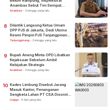
Belum Rampung, Inspektorat
Anambas Sebut Tim Sempat
Terbagi Tangani Kasus Lain
Anambas
-
3 minggu yang lalu
Dilantik Langsung Ketua Umum
8
DPP PJS di Jakarta, Dedi Utomo
Resmi Pimpin PJS Tanjungpinang-
Bintan
Tanjungpinang
-
2 minggu yang lalu
Bupati Aneng Minta OPD Libatkan
9
Kejaksaan Sebelum Ambil
Kebijakan Strategis
Anambas
-
3 minggu yang lalu
Kades Limbung Disebut Jarang
10
Masuk Kantor, Penanganan
Sengketa Lahan PT CSA Disorot
Warga
Lingga
-
5 hari yang lalu