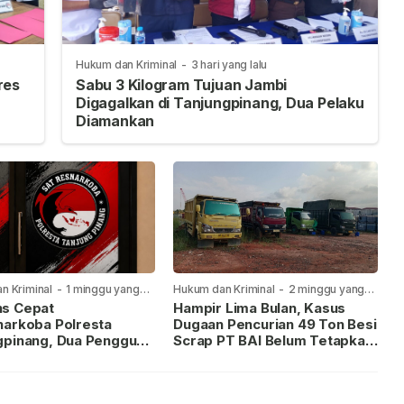
Hukum dan Kriminal
-
3 hari yang lalu
res
Sabu 3 Kilogram Tujuan Jambi
Digagalkan di Tanjungpinang, Dua Pelaku
Diamankan
n Kriminal
-
1 minggu yang
Hukum dan Kriminal
-
2 minggu yang
lalu
s Cepat
Hampir Lima Bulan, Kasus
narkoba Polresta
Dugaan Pencurian 49 Ton Besi
gpinang, Dua Pengguna
Scrap PT BAI Belum Tetapkan
iamankan Usai
Tersangka
kan ke Call Center 110