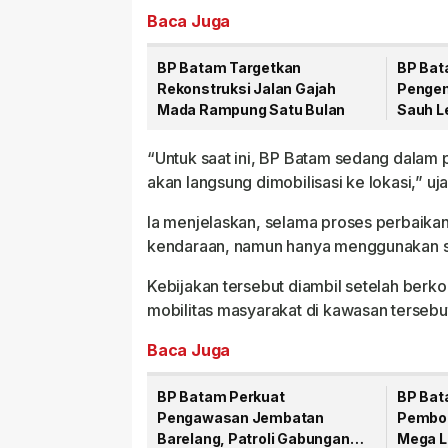
Baca Juga
BP Batam Targetkan
BP Bat
Rekonstruksi Jalan Gajah
Pengem
Mada Rampung Satu Bulan
Sauh L
Strate
“Untuk saat ini, BP Batam sedang dalam 
akan langsung dimobilisasi ke lokasi,” u
Ia menjelaskan, selama proses perbaikan 
kendaraan, namun hanya menggunakan sat
Kebijakan tersebut diambil setelah berk
mobilitas masyarakat di kawasan tersebu
Baca Juga
BP Batam Perkuat
BP Bat
Pengawasan Jembatan
Pembo
Barelang, Patroli Gabungan
Mega L