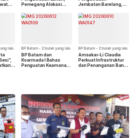
ewat
Pemegang Alokasi
Jembatan Barelang,
Wajib Lapor Progres
Patroli Gabungan
Pembangunan via LMS
Cegah Parkir Liar dan
Pungli
ang lalu
BP Batam
-
2 bulan yang lalu
BP Batam
-
2 bulan yang lalu
ta
BP Batam dan
Amsakar-Li Claudia
Besi”,
Koarmada I Bahas
Perkuat Infrastruktur
atkan
Penguatan Keamanan
dan Penanganan Banjir
Pelabuhan Berbasis AI
di Tengah Lonjakan
Investasi Batam