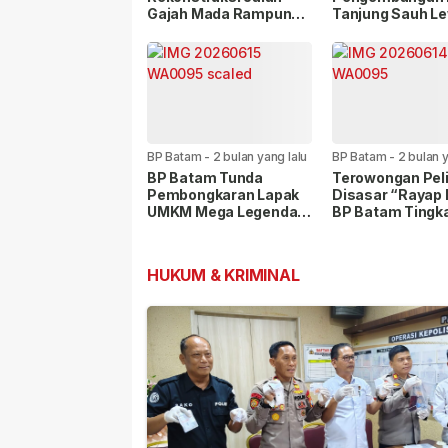
Gajah Mada Rampung
Tanjung Sauh L
Satu Bulan
Dua Kerja Sama
Strategis
BP Batam
-
2 bulan yang lalu
BP Batam
-
2 bulan y
BP Batam Tunda
Terowongan Peli
Pembongkaran Lapak
Disasar “Rayap 
UMKM Mega Legenda
BP Batam Tingk
hingga Desember 2026
Pengawasan
HUKUM & KRIMINAL