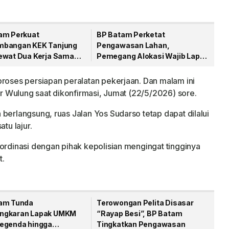
am Perkuat
BP Batam Perketat
bangan KEK Tanjung
Pengawasan Lahan,
ewat Dua Kerja Sama
Pemegang Alokasi Wajib Lapor
gis
Progres Pembangunan via LMS
proses persiapan peralatan pekerjaan. Dan malam ini
jar Wulung saat dikonfirmasi, Jumat (22/5/2026) sore.
berlangsung, ruas Jalan Yos Sudarso tetap dapat dilalui
u lajur.
oordinasi dengan pihak kepolisian mengingat tingginya
t.
am Tunda
Terowongan Pelita Disasar
ngkaran Lapak UMKM
“Rayap Besi”, BP Batam
egenda hingga
Tingkatkan Pengawasan