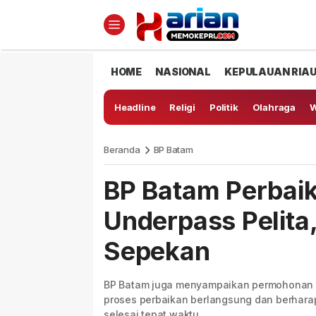
HOME
NASIONAL
KEPULAUAN RIA
Headline
Religi
Politik
Olahraga
W
Beranda
BP Batam
BP Batam Perbaik
Underpass Pelita
Sepekan
BP Batam juga menyampaikan permohonan m
proses perbaikan berlangsung dan berhara
selesai tepat waktu.