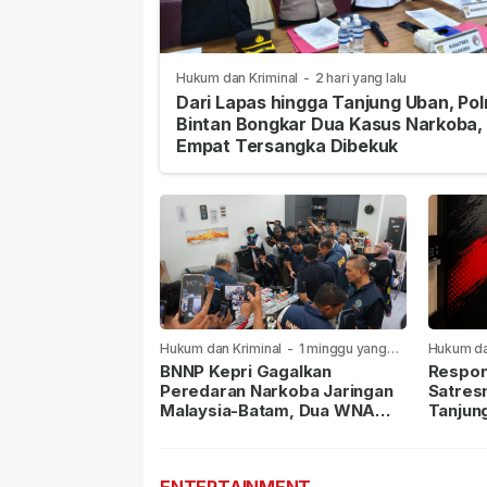
Hukum dan Kriminal
-
2 hari yang lalu
Dari Lapas hingga Tanjung Uban, Pol
Bintan Bongkar Dua Kasus Narkoba,
Empat Tersangka Dibekuk
Hukum dan Kriminal
-
1 minggu yang
Hukum da
lalu
lalu
BNNP Kepri Gagalkan
Respon
Peredaran Narkoba Jaringan
Satres
Malaysia-Batam, Dua WNA
Tanjun
Masih Diburu
Sabu D
Dilapor