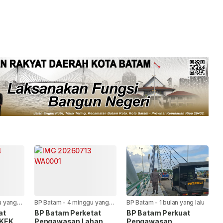
u yang
BP Batam
-
4 minggu yang
BP Batam
-
1 bulan yang lalu
lalu
at
BP Batam Perketat
BP Batam Perkuat
KEK
Pengawasan Lahan,
Pengawasan