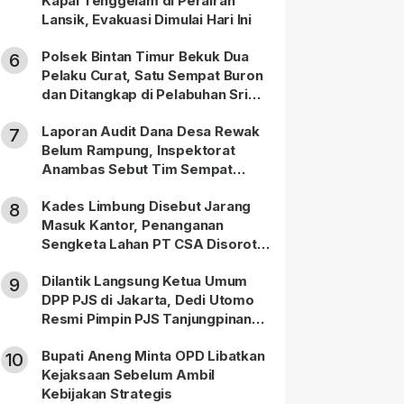
Kapal Tenggelam di Perairan
Lansik, Evakuasi Dimulai Hari Ini
Polsek Bintan Timur Bekuk Dua
6
Pelaku Curat, Satu Sempat Buron
dan Ditangkap di Pelabuhan Sri
Bintan Pura
Laporan Audit Dana Desa Rewak
7
Belum Rampung, Inspektorat
Anambas Sebut Tim Sempat
Terbagi Tangani Kasus Lain
Kades Limbung Disebut Jarang
8
Masuk Kantor, Penanganan
Sengketa Lahan PT CSA Disorot
Warga
Dilantik Langsung Ketua Umum
9
DPP PJS di Jakarta, Dedi Utomo
Resmi Pimpin PJS Tanjungpinang-
Bintan
Bupati Aneng Minta OPD Libatkan
10
Kejaksaan Sebelum Ambil
Kebijakan Strategis