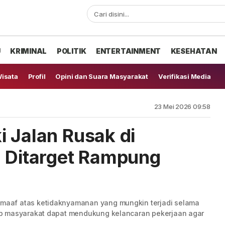
U
KRIMINAL
POLITIK
ENTERTAINMENT
KESEHATAN
isata
Profil
Opini dan Suara Masyarakat
Verifikasi Media
23 Mei 2026 09:58
i Jalan Rusak di
, Ditarget Rampung
aaf atas ketidaknyamanan yang mungkin terjadi selama
p masyarakat dapat mendukung kelancaran pekerjaan agar