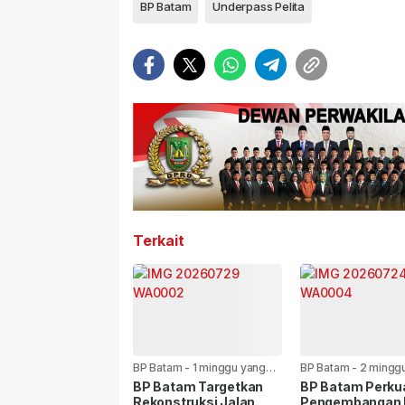
BP Batam
Underpass Pelita
Terkait
BP Batam
-
1 minggu yang
BP Batam
-
2 mingg
lalu
lalu
BP Batam Targetkan
BP Batam Perku
Rekonstruksi Jalan
Pengembangan 