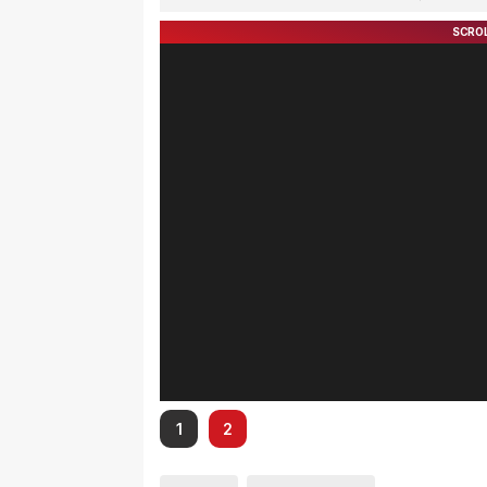
Cegah Parkir Liar dan Pungli
Desem
1
2