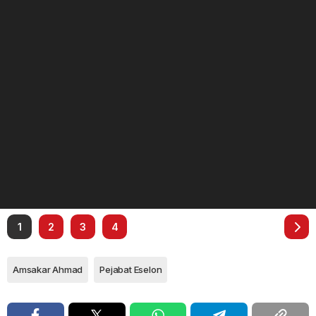
1
2
3
4
Amsakar Ahmad
Pejabat Eselon