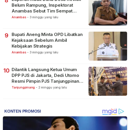
8
Belum Rampung, Inspektorat
Anambas Sebut Tim Sempat
Terbagi Tangani Kasus Lain
Anambas
-
3 minggu yang lalu
Bupati Aneng Minta OPD Libatkan
9
Kejaksaan Sebelum Ambil
Kebijakan Strategis
Anambas
-
3 minggu yang lalu
Dilantik Langsung Ketua Umum
10
DPP PJS di Jakarta, Dedi Utomo
Resmi Pimpin PJS Tanjungpinang-
Bintan
Tanjungpinang
-
2 minggu yang lalu