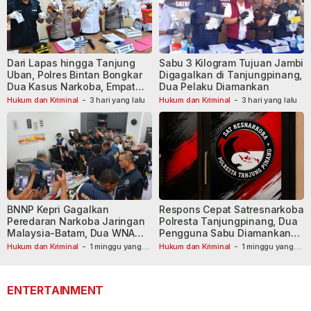
Dari Lapas hingga Tanjung
Sabu 3 Kilogram Tujuan Jambi
Uban, Polres Bintan Bongkar
Digagalkan di Tanjungpinang,
Dua Kasus Narkoba, Empat
Dua Pelaku Diamankan
Tersangka Dibekuk
Hukum dan Kriminal
-
3 hari yang lalu
Hukum dan Kriminal
-
3 hari yang lalu
BNNP Kepri Gagalkan
Respons Cepat Satresnarkoba
Peredaran Narkoba Jaringan
Polresta Tanjungpinang, Dua
Malaysia-Batam, Dua WNA
Pengguna Sabu Diamankan
Masih Diburu
Usai Dilaporkan ke Call Center
Hukum dan Kriminal
-
1 minggu yang
Hukum dan Kriminal
-
1 minggu yang
lalu
lalu
110
ENTERTAINMENT