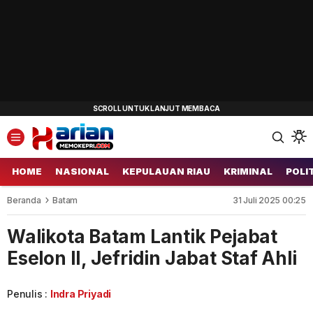
HOME
NASIONAL
KEPULAUAN RIAU
KRIMINAL
POLI
Beranda
Batam
31 Juli 2025 00:25
Walikota Batam Lantik Pejabat
Eselon II, Jefridin Jabat Staf Ahli
Penulis :
Indra Priyadi