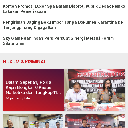
Konten Promosi Luxor Spa Batam Disorot, Publik Desak Pemko
Lakukan Pemeriksaan
Pengiriman Daging Beku Impor Tanpa Dokumen Karantina ke
Tanjungpinang Digagalkan
Sky Game dan Insan Pers Perkuat Sinergi Melalui Forum
Silaturahmi
HUKUM & KRIMINAL
Dalam Sepekan, Polda
Kepri Bongkar 6 Kasus
Narkotika dan Tangkap 11
Tersangka
14 jam yang lalu