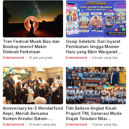
Tren Festival Musik Bisu dan
Gosip Selebriti: Dari Isyarat
Bioskop Imersif Makin
Pernikahan hingga Momen
Diminati Perkotaan
Haru yang Bikin Warganet
Berspekulasi
Entertainment
-
13 jam yang lalu
Entertainment
-
5 bulan yang lalu
Anniversary ke-5 Wonderfood
Film Believe Angkat Kisah
Kepri, Meriah Bersama
Prajurit TNI, Generasi Muda
Konten Kreator Batam-
Diajak Teladani Nilai
Tanjungpinang
Keberanian
Entertainment
-
12 bulan yang lalu
Entertainment
-
1 tahun yang lalu