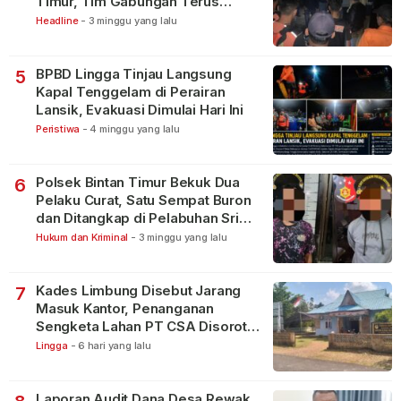
Timur, Tim Gabungan Terus
Lakukan Pencarian
Headline
-
3 minggu yang lalu
BPBD Lingga Tinjau Langsung
5
Kapal Tenggelam di Perairan
Lansik, Evakuasi Dimulai Hari Ini
Peristiwa
-
4 minggu yang lalu
Polsek Bintan Timur Bekuk Dua
6
Pelaku Curat, Satu Sempat Buron
dan Ditangkap di Pelabuhan Sri
Bintan Pura
Hukum dan Kriminal
-
3 minggu yang lalu
Kades Limbung Disebut Jarang
7
Masuk Kantor, Penanganan
Sengketa Lahan PT CSA Disorot
Warga
Lingga
-
6 hari yang lalu
Laporan Audit Dana Desa Rewak