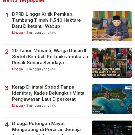
Berita Terpopuler
DPRD Lingga Kritik Pemkab,
1
Tambang Timah 11.540 Hektare
Baru Diketahui Wabup
Lingga
-
3 minggu yang lalu
20 Tahun Menanti, Warga Dusun II
2
Serteh Kembali Perbaiki Jembatan
Rusak Secara Swadaya
Lingga
-
3 minggu yang lalu
Kerap Dilintasi Speed Tanpa
3
Identitas, Kades Belungkur Minta
Pengawasan Laut Diperketat
Lingga
-
3 minggu yang lalu
Diduga Potongan Mayat
4
Mengapung di Perairan Jemaja