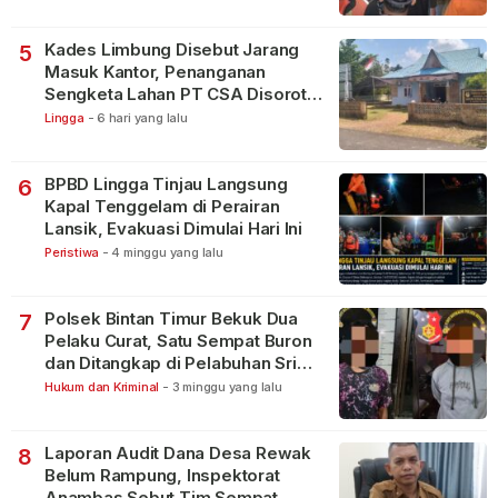
Kades Limbung Disebut Jarang
5
Masuk Kantor, Penanganan
Sengketa Lahan PT CSA Disorot
Warga
Lingga
-
6 hari yang lalu
BPBD Lingga Tinjau Langsung
6
Kapal Tenggelam di Perairan
Lansik, Evakuasi Dimulai Hari Ini
Peristiwa
-
4 minggu yang lalu
Polsek Bintan Timur Bekuk Dua
7
Pelaku Curat, Satu Sempat Buron
dan Ditangkap di Pelabuhan Sri
Bintan Pura
Hukum dan Kriminal
-
3 minggu yang lalu
Laporan Audit Dana Desa Rewak
8
Belum Rampung, Inspektorat
Anambas Sebut Tim Sempat