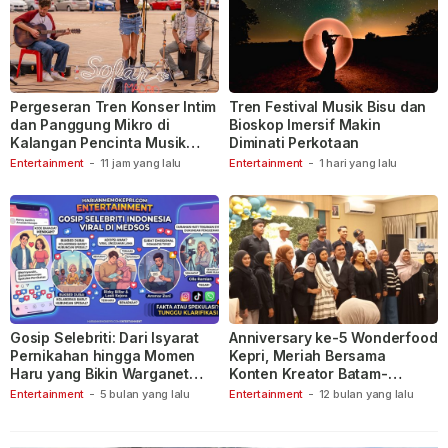
Pergeseran Tren Konser Intim
Tren Festival Musik Bisu dan
dan Panggung Mikro di
Bioskop Imersif Makin
Kalangan Pencinta Musik
Diminati Perkotaan
Indonesia
Entertainment
-
11 jam yang lalu
Entertainment
-
1 hari yang lalu
Gosip Selebriti: Dari Isyarat
Anniversary ke-5 Wonderfood
Pernikahan hingga Momen
Kepri, Meriah Bersama
Haru yang Bikin Warganet
Konten Kreator Batam-
Berspekulasi
Tanjungpinang
Entertainment
-
5 bulan yang lalu
Entertainment
-
12 bulan yang lalu