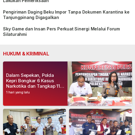
Lakukan Pemeriksaan
Pengiriman Daging Beku Impor Tanpa Dokumen Karantina ke
Tanjungpinang Digagalkan
Sky Game dan Insan Pers Perkuat Sinergi Melalui Forum
Silaturahmi
HUKUM & KRIMINAL
Dalam Sepekan, Polda
Kepri Bongkar 6 Kasus
Narkotika dan Tangkap 11
Tersangka
1 hari yang lalu