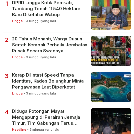
DPRD Lingga Kritik Pemkab,
1
Tambang Timah 11.540 Hektare
Baru Diketahui Wabup
Lingga
-
3 minggu yang lalu
20 Tahun Menanti, Warga Dusun II
2
Serteh Kembali Perbaiki Jembatan
Rusak Secara Swadaya
Lingga
-
3 minggu yang lalu
Kerap Dilintasi Speed Tanpa
3
Identitas, Kades Belungkur Minta
Pengawasan Laut Diperketat
Lingga
-
3 minggu yang lalu
Diduga Potongan Mayat
4
Mengapung di Perairan Jemaja
Timur, Tim Gabungan Terus
Lakukan Pencarian
Headline
-
3 minggu yang lalu