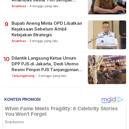
Terbagi Tangani Kasus Lain
Anambas
-
4 minggu yang lalu
Bupati Aneng Minta OPD Libatkan
9
Kejaksaan Sebelum Ambil
Kebijakan Strategis
Anambas
-
3 minggu yang lalu
Dilantik Langsung Ketua Umum
10
DPP PJS di Jakarta, Dedi Utomo
Resmi Pimpin PJS Tanjungpinang-
Bintan
Tanjungpinang
-
2 minggu yang lalu