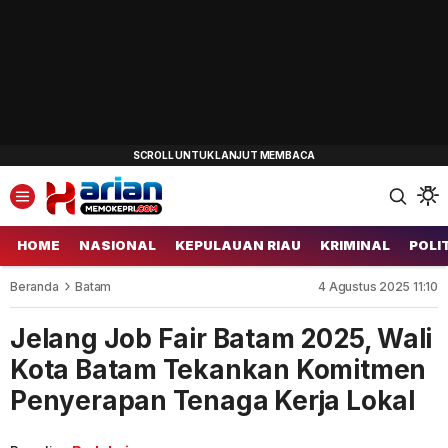
HOME
NASIONAL
KEPULAUAN RIAU
KRIMINAL
POLI
Beranda
Batam
4 Agustus 2025 11:10
Jelang Job Fair Batam 2025, Wali
Kota Batam Tekankan Komitmen
Penyerapan Tenaga Kerja Lokal