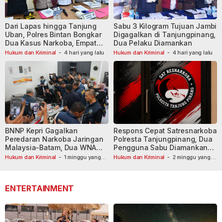
Dari Lapas hingga Tanjung
Sabu 3 Kilogram Tujuan Jambi
Uban, Polres Bintan Bongkar
Digagalkan di Tanjungpinang,
Dua Kasus Narkoba, Empat
Dua Pelaku Diamankan
Tersangka Dibekuk
Hukum dan Kriminal
-
4 hari yang lalu
Hukum dan Kriminal
-
4 hari yang lalu
BNNP Kepri Gagalkan
Respons Cepat Satresnarkoba
Peredaran Narkoba Jaringan
Polresta Tanjungpinang, Dua
Malaysia-Batam, Dua WNA
Pengguna Sabu Diamankan
Masih Diburu
Usai Dilaporkan ke Call Center
Hukum dan Kriminal
-
1 minggu yang
Hukum dan Kriminal
-
2 minggu yang
lalu
lalu
110
ENTERTAINMENT