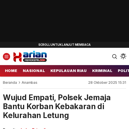
HOME
NASIONAL
KEPULAUAN RIAU
KRIMINAL
POLI
Beranda
Anambas
28 Oktober 2025 15:31
Wujud Empati, Polsek Jemaja
Bantu Korban Kebakaran di
Kelurahan Letung