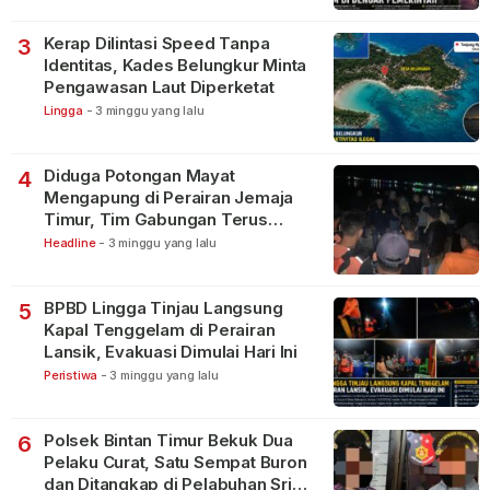
Kerap Dilintasi Speed Tanpa
3
Identitas, Kades Belungkur Minta
Pengawasan Laut Diperketat
Lingga
-
3 minggu yang lalu
Diduga Potongan Mayat
4
Mengapung di Perairan Jemaja
Timur, Tim Gabungan Terus
Lakukan Pencarian
Headline
-
3 minggu yang lalu
BPBD Lingga Tinjau Langsung
5
Kapal Tenggelam di Perairan
Lansik, Evakuasi Dimulai Hari Ini
Peristiwa
-
3 minggu yang lalu
Polsek Bintan Timur Bekuk Dua
6
Pelaku Curat, Satu Sempat Buron
dan Ditangkap di Pelabuhan Sri