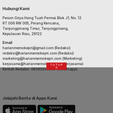
Hubungi Kami
Perum Griya Hang Tuah Permai Blok J1, No. 12
RT 006 RW 005, Pinang Kencana,
Tanjungpinang Timur, Tanjungpinang,
Kepulauan Riau, 29122
Email
harianmemokepri@gmail.com
(Redaksi)
redaksi@harianmemokepri.com
(Redaksi)
marketing@harianmemokepri.com
(Marketing)
kerjasama@harianmemokepri.com
(Kerjasama)
TUTUP
Kontak Redaksi: 083856335187 (Whatsapp)
Jelajahi Berita di Apps Kami