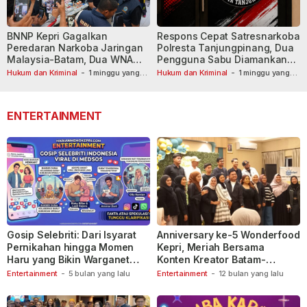
BNNP Kepri Gagalkan
Respons Cepat Satresnarkoba
Peredaran Narkoba Jaringan
Polresta Tanjungpinang, Dua
Malaysia-Batam, Dua WNA
Pengguna Sabu Diamankan
Masih Diburu
Usai Dilaporkan ke Call Center
Hukum dan Kriminal
-
1 minggu yang
Hukum dan Kriminal
-
1 minggu yang
lalu
lalu
110
ENTERTAINMENT
Gosip Selebriti: Dari Isyarat
Anniversary ke-5 Wonderfood
Pernikahan hingga Momen
Kepri, Meriah Bersama
Haru yang Bikin Warganet
Konten Kreator Batam-
Berspekulasi
Tanjungpinang
Entertainment
-
5 bulan yang lalu
Entertainment
-
12 bulan yang lalu