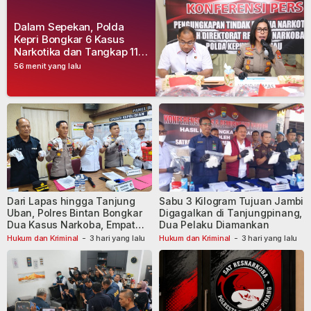
Dalam Sepekan, Polda
Kepri Bongkar 6 Kasus
Narkotika dan Tangkap 11
Tersangka
56 menit yang lalu
Dari Lapas hingga Tanjung
Sabu 3 Kilogram Tujuan Jambi
Uban, Polres Bintan Bongkar
Digagalkan di Tanjungpinang,
Dua Kasus Narkoba, Empat
Dua Pelaku Diamankan
Tersangka Dibekuk
Hukum dan Kriminal
-
3 hari yang lalu
Hukum dan Kriminal
-
3 hari yang lalu