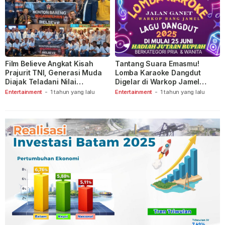
Film Believe Angkat Kisah
Tantang Suara Emasmu!
Prajurit TNI, Generasi Muda
Lomba Karaoke Dangdut
Diajak Teladani Nilai
Digelar di Warkop Jamel
Keberanian
Ganet
Entertainment
-
1 tahun yang lalu
Entertainment
-
1 tahun yang lalu