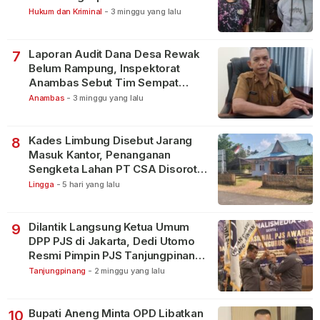
Bintan Pura
Hukum dan Kriminal
-
3 minggu yang lalu
Laporan Audit Dana Desa Rewak
7
Belum Rampung, Inspektorat
Anambas Sebut Tim Sempat
Terbagi Tangani Kasus Lain
Anambas
-
3 minggu yang lalu
Kades Limbung Disebut Jarang
8
Masuk Kantor, Penanganan
Sengketa Lahan PT CSA Disorot
Warga
Lingga
-
5 hari yang lalu
Dilantik Langsung Ketua Umum
9
DPP PJS di Jakarta, Dedi Utomo
Resmi Pimpin PJS Tanjungpinang-
Bintan
Tanjungpinang
-
2 minggu yang lalu
Bupati Aneng Minta OPD Libatkan
10