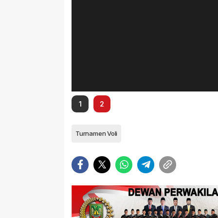
1
2
Turnamen Voli