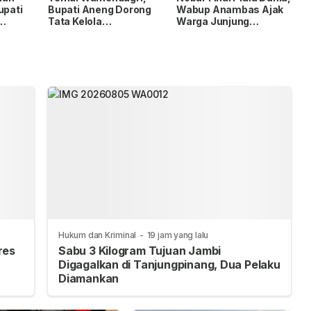
upati
Bupati Aneng Dorong
Wabup Anambas Ajak
Tata Kelola
Warga Junjung
gri
Pemerintahan dan
Sportivitas
Percepatan
Pembangunan
Hukum dan Kriminal
-
19 jam yang lalu
res
Sabu 3 Kilogram Tujuan Jambi
Digagalkan di Tanjungpinang, Dua Pelaku
Diamankan