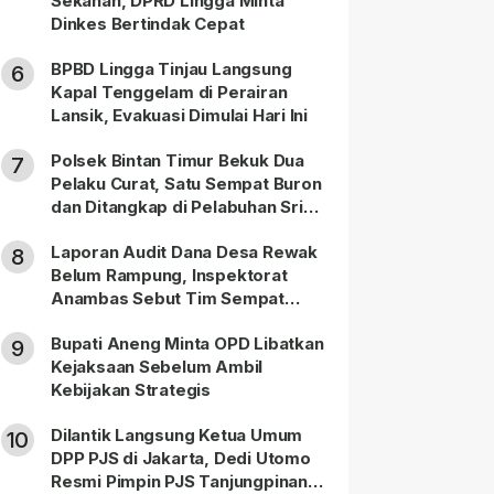
Sekanah, DPRD Lingga Minta
Dinkes Bertindak Cepat
BPBD Lingga Tinjau Langsung
6
Kapal Tenggelam di Perairan
Lansik, Evakuasi Dimulai Hari Ini
Polsek Bintan Timur Bekuk Dua
7
Pelaku Curat, Satu Sempat Buron
dan Ditangkap di Pelabuhan Sri
Bintan Pura
Laporan Audit Dana Desa Rewak
8
Belum Rampung, Inspektorat
Anambas Sebut Tim Sempat
Terbagi Tangani Kasus Lain
Bupati Aneng Minta OPD Libatkan
9
Kejaksaan Sebelum Ambil
Kebijakan Strategis
Dilantik Langsung Ketua Umum
10
DPP PJS di Jakarta, Dedi Utomo
Resmi Pimpin PJS Tanjungpinang-