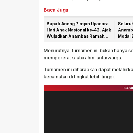
Baca Juga
Bupati Aneng Pimpin Upacara
Seluru
Hari Anak Nasional ke-42, Ajak
Anamba
Wujudkan Anambas Ramah
Modal 
Anak
Menurutnya, turnamen ini bukan hanya s
mempererat silaturahmi antarwarga.
Turnamen ini diharapkan dapat melahirkan
kecamatan di tingkat lebih tinggi.