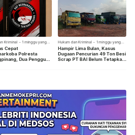
n Kriminal
-
1 minggu yang
Hukum dan Kriminal
-
1 minggu yang
lalu
s Cepat
Hampir Lima Bulan, Kasus
narkoba Polresta
Dugaan Pencurian 49 Ton Besi
gpinang, Dua Pengguna
Scrap PT BAI Belum Tetapkan
iamankan Usai
Tersangka
kan ke Call Center 110