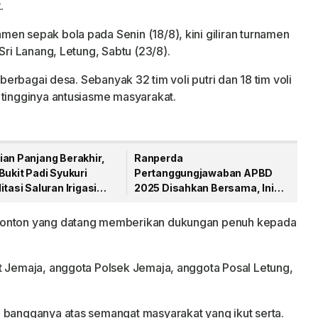
.
en sepak bola pada Senin (18/8), kini giliran turnamen
Sri Lanang, Letung, Sabtu (23/8).
 berbagai desa. Sebanyak 32 tim voli putri dan 18 tim voli
 tingginya antusiasme masyarakat.
ian Panjang Berakhir,
Ranperda
Bukit Padi Syukuri
Pertanggungjawaban APBD
itasi Saluran Irigasi
2025 Disahkan Bersama, Ini
ikerjakan
Pesan Bupati Anambas
enonton yang datang memberikan dukungan penuh kepada
t Jemaja, anggota Polsek Jemaja, anggota Posal Letung,
 bangganya atas semangat masyarakat yang ikut serta.