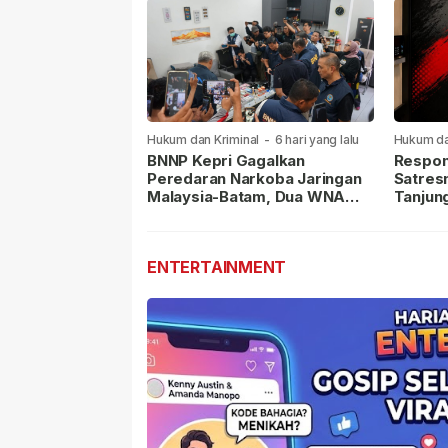
Hukum dan Kriminal
-
6 hari yang lalu
Hukum da
lalu
BNNP Kepri Gagalkan
Respon
Peredaran Narkoba Jaringan
Satres
Malaysia-Batam, Dua WNA
Tanjun
Masih Diburu
Sabu D
Dilapor
ENTERTAINMENT