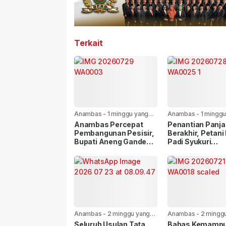
Terkait
Anambas
-
1 minggu yang
Anambas
-
1 minggu
lalu
lalu
Anambas Percepat
Penantian Panj
Pembangunan Pesisir,
Berakhir, Petani
Bupati Aneng Gandeng
Padi Syukuri
KKP RI
Rehabilitasi Sal
Irigasi Mulai Dik
Anambas
-
2 minggu yang
Anambas
-
2 mingg
lalu
lalu
Seluruh Usulan Tata
Bahas Kemamp