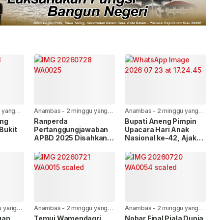
 yang
Anambas
-
2 minggu yang
Anambas
-
2 minggu yang
lalu
lalu
ang
Ranperda
Bupati Aneng Pimpin
 Bukit
Pertanggungjawaban
Upacara Hari Anak
APBD 2025 Disahkan
Nasional ke-42, Ajak
uran
Bersama, Ini Pesan
Wujudkan Anambas
erjakan
Bupati Anambas
Ramah Anak
u yang
Anambas
-
2 minggu yang
Anambas
-
2 minggu yang
lalu
lalu
uan
Temui Wamendagri,
Nobar Final Piala Dunia,