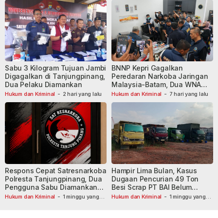
Sabu 3 Kilogram Tujuan Jambi
BNNP Kepri Gagalkan
Digagalkan di Tanjungpinang,
Peredaran Narkoba Jaringan
Dua Pelaku Diamankan
Malaysia-Batam, Dua WNA
Masih Diburu
Hukum dan Kriminal
-
2 hari yang lalu
Hukum dan Kriminal
-
7 hari yang lalu
Respons Cepat Satresnarkoba
Hampir Lima Bulan, Kasus
Polresta Tanjungpinang, Dua
Dugaan Pencurian 49 Ton
Pengguna Sabu Diamankan
Besi Scrap PT BAI Belum
Usai Dilaporkan ke Call Center
Tetapkan Tersangka
Hukum dan Kriminal
-
1 minggu yang
Hukum dan Kriminal
-
1 minggu yang
lalu
110
lalu