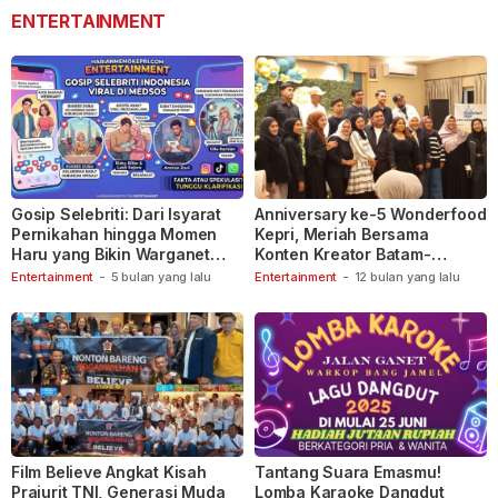
ENTERTAINMENT
Gosip Selebriti: Dari Isyarat
Anniversary ke-5 Wonderfood
Pernikahan hingga Momen
Kepri, Meriah Bersama
Haru yang Bikin Warganet
Konten Kreator Batam-
Berspekulasi
Tanjungpinang
Entertainment
-
5 bulan yang lalu
Entertainment
-
12 bulan yang lalu
Film Believe Angkat Kisah
Tantang Suara Emasmu!
Prajurit TNI, Generasi Muda
Lomba Karaoke Dangdut