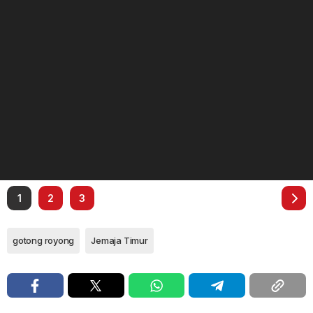
1
2
3
gotong royong
Jemaja Timur