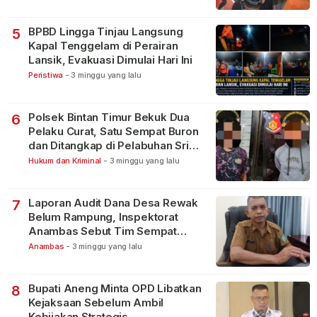
BPBD Lingga Tinjau Langsung
5
Kapal Tenggelam di Perairan
Lansik, Evakuasi Dimulai Hari Ini
Peristiwa
-
3 minggu yang lalu
Polsek Bintan Timur Bekuk Dua
6
Pelaku Curat, Satu Sempat Buron
dan Ditangkap di Pelabuhan Sri
Bintan Pura
Hukum dan Kriminal
-
3 minggu yang lalu
Laporan Audit Dana Desa Rewak
7
Belum Rampung, Inspektorat
Anambas Sebut Tim Sempat
Terbagi Tangani Kasus Lain
Anambas
-
3 minggu yang lalu
Bupati Aneng Minta OPD Libatkan
8
Kejaksaan Sebelum Ambil
Kebijakan Strategis