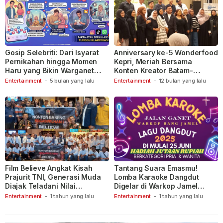
Gosip Selebriti: Dari Isyarat
Anniversary ke-5 Wonderfood
Pernikahan hingga Momen
Kepri, Meriah Bersama
Haru yang Bikin Warganet
Konten Kreator Batam-
Berspekulasi
Tanjungpinang
Entertainment
-
5 bulan yang lalu
Entertainment
-
12 bulan yang lalu
Film Believe Angkat Kisah
Tantang Suara Emasmu!
Prajurit TNI, Generasi Muda
Lomba Karaoke Dangdut
Diajak Teladani Nilai
Digelar di Warkop Jamel
Keberanian
Ganet
Entertainment
-
1 tahun yang lalu
Entertainment
-
1 tahun yang lalu