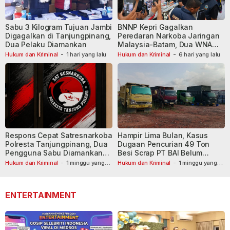
Sabu 3 Kilogram Tujuan Jambi
BNNP Kepri Gagalkan
Digagalkan di Tanjungpinang,
Peredaran Narkoba Jaringan
Dua Pelaku Diamankan
Malaysia-Batam, Dua WNA
Masih Diburu
Hukum dan Kriminal
-
1 hari yang lalu
Hukum dan Kriminal
-
6 hari yang lalu
Respons Cepat Satresnarkoba
Hampir Lima Bulan, Kasus
Polresta Tanjungpinang, Dua
Dugaan Pencurian 49 Ton
Pengguna Sabu Diamankan
Besi Scrap PT BAI Belum
Usai Dilaporkan ke Call Center
Tetapkan Tersangka
Hukum dan Kriminal
-
1 minggu yang
Hukum dan Kriminal
-
1 minggu yang
lalu
110
lalu
ENTERTAINMENT