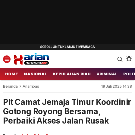
HOME
NASIONAL
KEPULAUAN RIAU
KRIMINAL
POLI
Beranda
Anambas
19 Juli 2025 14:38
Plt Camat Jemaja Timur Koordinir
Gotong Royong Bersama,
Perbaiki Akses Jalan Rusak