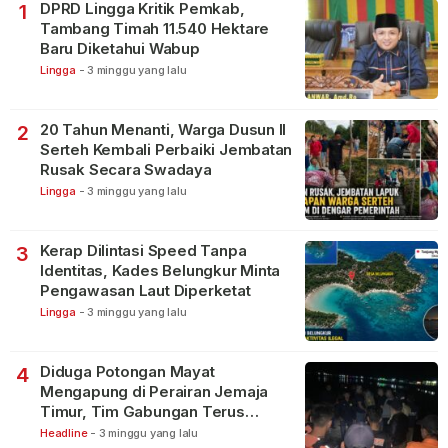
DPRD Lingga Kritik Pemkab,
1
Tambang Timah 11.540 Hektare
Baru Diketahui Wabup
Lingga
-
3 minggu yang lalu
20 Tahun Menanti, Warga Dusun II
2
Serteh Kembali Perbaiki Jembatan
Rusak Secara Swadaya
Lingga
-
3 minggu yang lalu
Kerap Dilintasi Speed Tanpa
3
Identitas, Kades Belungkur Minta
Pengawasan Laut Diperketat
Lingga
-
3 minggu yang lalu
Diduga Potongan Mayat
4
Mengapung di Perairan Jemaja
Timur, Tim Gabungan Terus
Lakukan Pencarian
Headline
-
3 minggu yang lalu