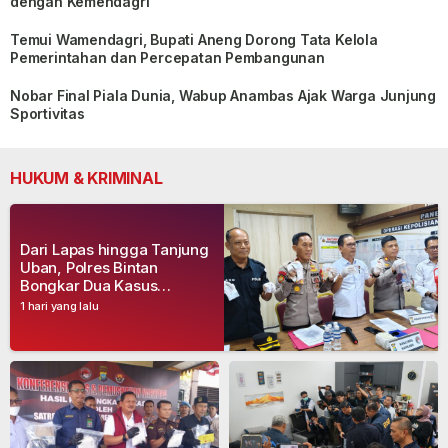
dengan Kemendagri
Temui Wamendagri, Bupati Aneng Dorong Tata Kelola
Pemerintahan dan Percepatan Pembangunan
Nobar Final Piala Dunia, Wabup Anambas Ajak Warga Junjung
Sportivitas
HUKUM & KRIMINAL
Dari Lapas hingga Tanjung
Uban, Polres Bintan
Bongkar Dua Kasus
Narkoba, Empat Tersangka
1 hari yang lalu
Dibekuk