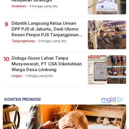
Anambas
-
3 minggu yang lalu
Dilantik Langsung Ketua Umum
9
DPP PJS di Jakarta, Dedi Utomo
Resmi Pimpin PJS Tanjungpinang-
Bintan
Tanjungpinang
-
2 minggu yang lalu
Diduga Gusur Lahan Tanpa
10
Musyawarah, PT CSA Dikeluhkan
Warga Desa Limbung
Lingga
-
1 minggu yang lalu