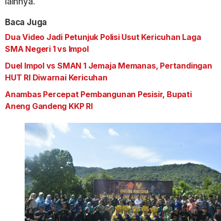
lainnya.
Baca Juga
Dua Video Jadi Petunjuk Polisi Usut Kericuhan Laga
SMA Negeri 1 vs Impol
Duel Impol vs SMAN 1 Jemaja Memanas, Pertandingan
HUT RI Diwarnai Kericuhan
Anambas Percepat Pembangunan Pesisir, Bupati
Aneng Gandeng KKP RI