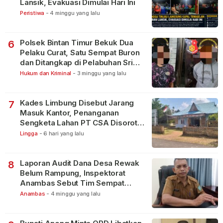
Lansik, Evakuasi Dimulai Hari Ini
Peristiwa
-
4 minggu yang lalu
Polsek Bintan Timur Bekuk Dua
6
Pelaku Curat, Satu Sempat Buron
dan Ditangkap di Pelabuhan Sri
Bintan Pura
Hukum dan Kriminal
-
3 minggu yang lalu
Kades Limbung Disebut Jarang
7
Masuk Kantor, Penanganan
Sengketa Lahan PT CSA Disorot
Warga
Lingga
-
6 hari yang lalu
Laporan Audit Dana Desa Rewak
8
Belum Rampung, Inspektorat
Anambas Sebut Tim Sempat
Terbagi Tangani Kasus Lain
Anambas
-
4 minggu yang lalu