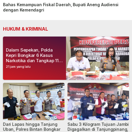
Bahas Kemampuan Fiskal Daerah, Bupati Aneng Audiensi
dengan Kemendagri
HUKUM & KRIMINAL
Dalam Sepekan, Polda
Kepri Bongkar 6 Kasus
Narkotika dan Tangkap 11
Tersangka
21 jam yang lalu
Dari Lapas hingga Tanjung
Sabu 3 Kilogram Tujuan Jambi
Uban, Polres Bintan Bongkar
Digagalkan di Tanjungpinang,