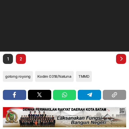
1
2
gotong royong
Kodim 0318/Natuna
TMMD