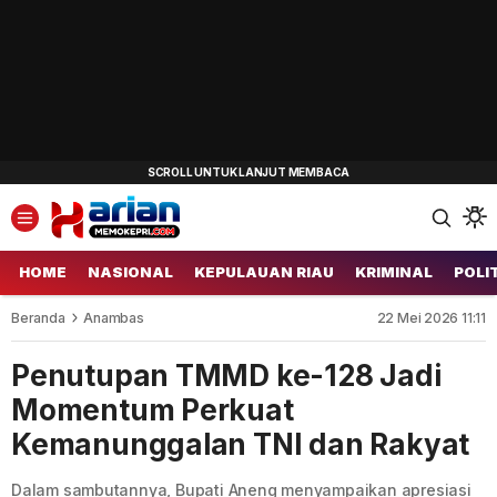
HOME
NASIONAL
KEPULAUAN RIAU
KRIMINAL
POLI
Beranda
Anambas
22 Mei 2026 11:11
Penutupan TMMD ke-128 Jadi
Momentum Perkuat
Kemanunggalan TNI dan Rakyat
Dalam sambutannya, Bupati Aneng menyampaikan apresiasi