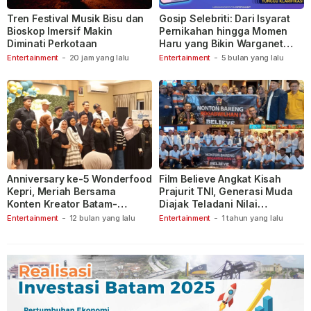
Tren Festival Musik Bisu dan
Gosip Selebriti: Dari Isyarat
Bioskop Imersif Makin
Pernikahan hingga Momen
Diminati Perkotaan
Haru yang Bikin Warganet
Berspekulasi
Entertainment
-
20 jam yang lalu
Entertainment
-
5 bulan yang lalu
Anniversary ke-5 Wonderfood
Film Believe Angkat Kisah
Kepri, Meriah Bersama
Prajurit TNI, Generasi Muda
Konten Kreator Batam-
Diajak Teladani Nilai
Tanjungpinang
Keberanian
Entertainment
-
12 bulan yang lalu
Entertainment
-
1 tahun yang lalu