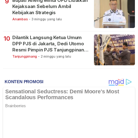
Bupati Aneng Minta OPD Libatkan
9
Kejaksaan Sebelum Ambil
Kebijakan Strategis
Anambas
-
3 minggu yang lalu
Dilantik Langsung Ketua Umum
10
DPP PJS di Jakarta, Dedi Utomo
Resmi Pimpin PJS Tanjungpinang-
Bintan
Tanjungpinang
-
2 minggu yang lalu