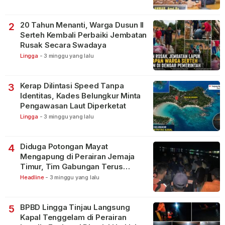
20 Tahun Menanti, Warga Dusun II
2
Serteh Kembali Perbaiki Jembatan
Rusak Secara Swadaya
Lingga
-
3 minggu yang lalu
Kerap Dilintasi Speed Tanpa
3
Identitas, Kades Belungkur Minta
Pengawasan Laut Diperketat
Lingga
-
3 minggu yang lalu
Diduga Potongan Mayat
4
Mengapung di Perairan Jemaja
Timur, Tim Gabungan Terus
Lakukan Pencarian
Headline
-
3 minggu yang lalu
BPBD Lingga Tinjau Langsung
5
Kapal Tenggelam di Perairan