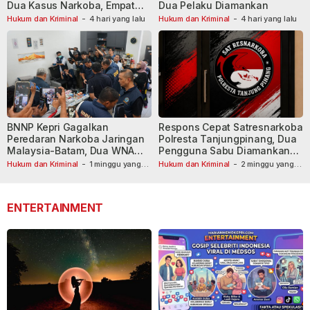
Dua Kasus Narkoba, Empat
Dua Pelaku Diamankan
Tersangka Dibekuk
Hukum dan Kriminal
-
4 hari yang lalu
Hukum dan Kriminal
-
4 hari yang lalu
BNNP Kepri Gagalkan
Respons Cepat Satresnarkoba
Peredaran Narkoba Jaringan
Polresta Tanjungpinang, Dua
Malaysia-Batam, Dua WNA
Pengguna Sabu Diamankan
Masih Diburu
Usai Dilaporkan ke Call Center
Hukum dan Kriminal
-
1 minggu yang
Hukum dan Kriminal
-
2 minggu yang
lalu
lalu
110
ENTERTAINMENT