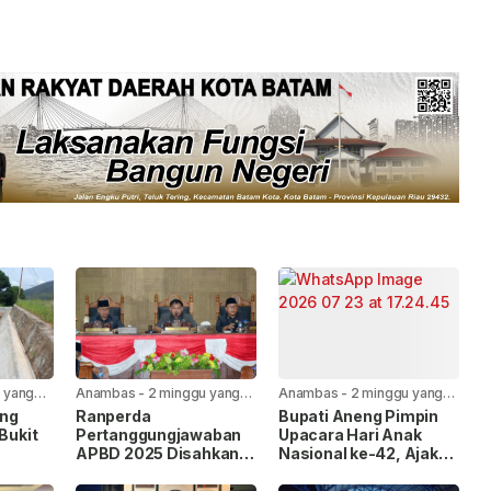
 yang
Anambas
-
2 minggu yang
Anambas
-
2 minggu yang
lalu
lalu
ang
Ranperda
Bupati Aneng Pimpin
 Bukit
Pertanggungjawaban
Upacara Hari Anak
APBD 2025 Disahkan
Nasional ke-42, Ajak
uran
Bersama, Ini Pesan
Wujudkan Anambas
erjakan
Bupati Anambas
Ramah Anak