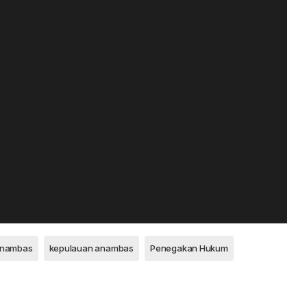
 Anambas
kepulauan anambas
Penegakan Hukum