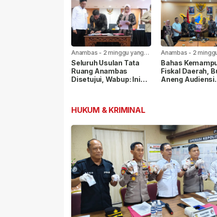
Anambas
-
2 minggu yang
Anambas
-
2 mingg
lalu
lalu
Seluruh Usulan Tata
Bahas Kemamp
Ruang Anambas
Fiskal Daerah, B
Disetujui, Wabup: Ini
Aneng Audiensi
Modal Besar
dengan Kemenda
Pembangunan
HUKUM & KRIMINAL