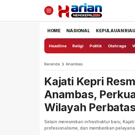
HOME
NASIONAL
KEPULAUAN RIA
Headline
Religi
Politik
Olahraga
W
Beranda
Anambas
Kajati Kepri Resm
Anambas, Perkua
Wilayah Perbata
Selain meresmikan infrastruktur baru, Kaja
profesionalisme, dan memberikan pelayan