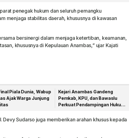
a aparat penegak hukum dan seluruh pemangku
m menjaga stabilitas daerah, khususnya di kawasan
ersama bersinergi dalam menjaga ketertiban, keamanan,
asan, khususnya di Kepulauan Anambas,” ujar Kajati
inal Piala Dunia, Wabup
Kejari Anambas Gandeng
s Ajak Warga Junjung
Pemkab, KPU, dan Bawaslu
itas
Perkuat Pendampingan Hukum
Bidang Datun
 J. Devy Sudarso juga memberikan arahan khusus kepada