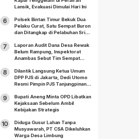
Kapal Tenggelam di Perairan
Lansik, Evakuasi Dimulai Hari Ini
Polsek Bintan Timur Bekuk Dua
6
Pelaku Curat, Satu Sempat Buron
dan Ditangkap di Pelabuhan Sri
Bintan Pura
Laporan Audit Dana Desa Rewak
7
Belum Rampung, Inspektorat
Anambas Sebut Tim Sempat
Terbagi Tangani Kasus Lain
Dilantik Langsung Ketua Umum
8
DPP PJS di Jakarta, Dedi Utomo
Resmi Pimpin PJS Tanjungpinang-
Bintan
Bupati Aneng Minta OPD Libatkan
9
Kejaksaan Sebelum Ambil
Kebijakan Strategis
Diduga Gusur Lahan Tanpa
10
Musyawarah, PT CSA Dikeluhkan
Warga Desa Limbung