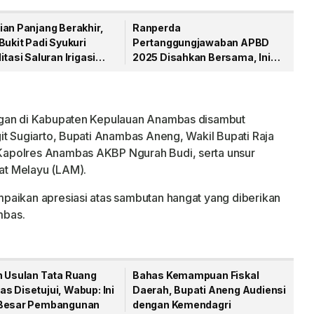
ian Panjang Berakhir,
Ranperda
Bukit Padi Syukuri
Pertanggungjawaban APBD
itasi Saluran Irigasi
2025 Disahkan Bersama, Ini
ikerjakan
Pesan Bupati Anambas
ngan di Kabupaten Kepulauan Anambas disambut
it Sugiarto, Bupati Anambas Aneng, Wakil Bupati Raja
apolres Anambas AKBP Ngurah Budi, serta unsur
at Melayu (LAM).
paikan apresiasi atas sambutan hangat yang diberikan
mbas.
h Usulan Tata Ruang
Bahas Kemampuan Fiskal
s Disetujui, Wabup: Ini
Daerah, Bupati Aneng Audiensi
Besar Pembangunan
dengan Kemendagri