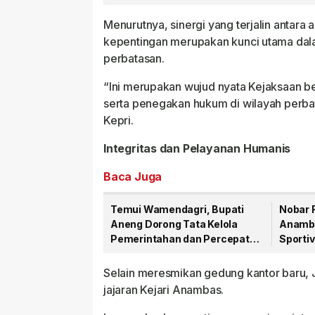
Anak
Menurutnya, sinergi yang terjalin antar
kepentingan merupakan kunci utama dala
perbatasan.
“Ini merupakan wujud nyata Kejaksaan b
serta penegakan hukum di wilayah perbat
Kepri.
Integritas dan Pelayanan Humanis
Baca Juga
Temui Wamendagri, Bupati
Nobar F
Aneng Dorong Tata Kelola
Anamba
Pemerintahan dan Percepatan
Sportiv
Pembangunan
Selain meresmikan gedung kantor baru,
jajaran Kejari Anambas.