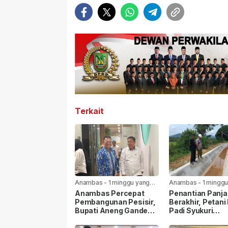
Terkait
Anambas
-
1 minggu yang
Anambas
-
1 minggu
lalu
lalu
Anambas Percepat
Penantian Panj
Pembangunan Pesisir,
Berakhir, Petani
Bupati Aneng Gandeng
Padi Syukuri
KKP RI
Rehabilitasi Sal
Irigasi Mulai Dik