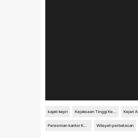
kajati kepri
Kejaksaan Tinggi Kepulauan Riau
Kejari
Peresmian kantor Kejari
Wilayah perbatasan