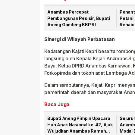
Anambas Percepat
Penant
Pembangunan Pesisir, Bupati
Petani 
Aneng Gandeng KKP RI
Rehabil
Mulai D
Sinergi di Wilayah Perbatasan
Kedatangan Kajati Kepri beserta rombo
langsung oleh Kepala Kejari Anambas Sig
Bayu, Ketua DPRD Anambas Kurniawan, K
Forkopimda dan tokoh adat Lembaga Ad
Dalam sambutannya, Kajati Kepri menyam
pemerintah daerah dan masyarakat Ana
Baca Juga
Bupati Aneng Pimpin Upacara
Seluru
Hari Anak Nasional ke-42, Ajak
Anamba
Wujudkan Anambas Ramah
Modal 