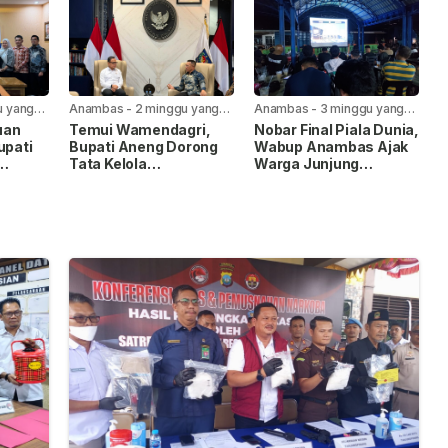
u yang
Anambas
-
2 minggu yang
Anambas
-
3 minggu yang
lalu
lalu
uan
Temui Wamendagri,
Nobar Final Piala Dunia,
upati
Bupati Aneng Dorong
Wabup Anambas Ajak
Tata Kelola
Warga Junjung
gri
Pemerintahan dan
Sportivitas
Percepatan
Pembangunan