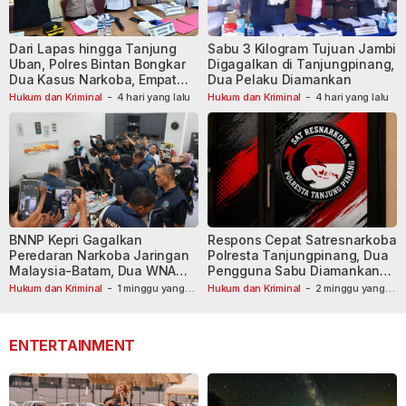
Dari Lapas hingga Tanjung
Sabu 3 Kilogram Tujuan Jambi
Uban, Polres Bintan Bongkar
Digagalkan di Tanjungpinang,
Dua Kasus Narkoba, Empat
Dua Pelaku Diamankan
Tersangka Dibekuk
Hukum dan Kriminal
-
4 hari yang lalu
Hukum dan Kriminal
-
4 hari yang lalu
BNNP Kepri Gagalkan
Respons Cepat Satresnarkoba
Peredaran Narkoba Jaringan
Polresta Tanjungpinang, Dua
Malaysia-Batam, Dua WNA
Pengguna Sabu Diamankan
Masih Diburu
Usai Dilaporkan ke Call Center
Hukum dan Kriminal
-
1 minggu yang
Hukum dan Kriminal
-
2 minggu yang
lalu
lalu
110
ENTERTAINMENT