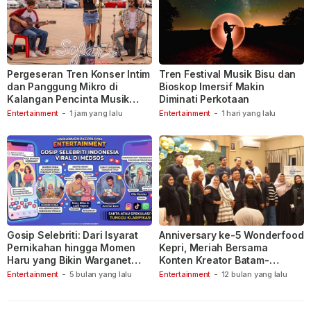
Pergeseran Tren Konser Intim
Tren Festival Musik Bisu dan
dan Panggung Mikro di
Bioskop Imersif Makin
Kalangan Pencinta Musik
Diminati Perkotaan
Indonesia
Entertainment
-
1 jam yang lalu
Entertainment
-
1 hari yang lalu
Gosip Selebriti: Dari Isyarat
Anniversary ke-5 Wonderfood
Pernikahan hingga Momen
Kepri, Meriah Bersama
Haru yang Bikin Warganet
Konten Kreator Batam-
Berspekulasi
Tanjungpinang
Entertainment
-
5 bulan yang lalu
Entertainment
-
12 bulan yang lalu