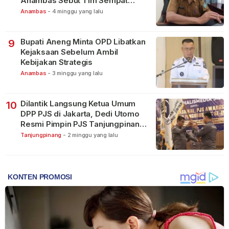
Anambas Sebut Tim Sempat
Terbagi Tangani Kasus Lain
Anambas
-
4 minggu yang lalu
Bupati Aneng Minta OPD Libatkan
9
Kejaksaan Sebelum Ambil
Kebijakan Strategis
Anambas
-
3 minggu yang lalu
Dilantik Langsung Ketua Umum
10
DPP PJS di Jakarta, Dedi Utomo
Resmi Pimpin PJS Tanjungpinang-
Bintan
Tanjungpinang
-
2 minggu yang lalu