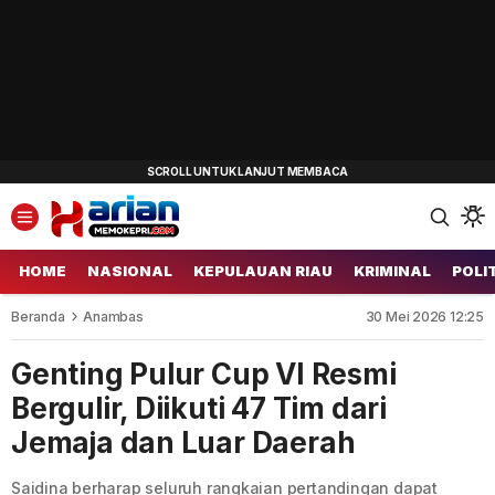
HOME
NASIONAL
KEPULAUAN RIAU
KRIMINAL
POLI
Beranda
Anambas
30 Mei 2026 12:25
Genting Pulur Cup VI Resmi
Bergulir, Diikuti 47 Tim dari
Jemaja dan Luar Daerah
Saidina berharap seluruh rangkaian pertandingan dapat