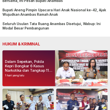
Bersama, Ini Pesan Bupati Anambas
Bupati Aneng Pimpin Upacara Hari Anak Nasional ke-42, Ajak
Wujudkan Anambas Ramah Anak
Seluruh Usulan Tata Ruang Anambas Disetujui, Wabup: Ini
Modal Besar Pembangunan
HUKUM & KRIMINAL
Dalam Sepekan, Polda
Kepri Bongkar 6 Kasus
Narkotika dan Tangkap 11
Tersangka
1 hari yang lalu