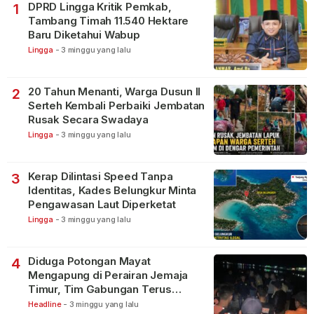
DPRD Lingga Kritik Pemkab,
1
Tambang Timah 11.540 Hektare
Baru Diketahui Wabup
Lingga
-
3 minggu yang lalu
20 Tahun Menanti, Warga Dusun II
2
Serteh Kembali Perbaiki Jembatan
Rusak Secara Swadaya
Lingga
-
3 minggu yang lalu
Kerap Dilintasi Speed Tanpa
3
Identitas, Kades Belungkur Minta
Pengawasan Laut Diperketat
Lingga
-
3 minggu yang lalu
Diduga Potongan Mayat
4
Mengapung di Perairan Jemaja
Timur, Tim Gabungan Terus
Lakukan Pencarian
Headline
-
3 minggu yang lalu