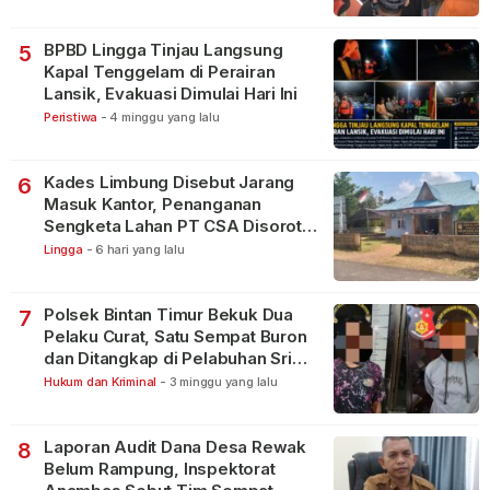
BPBD Lingga Tinjau Langsung
5
Kapal Tenggelam di Perairan
Lansik, Evakuasi Dimulai Hari Ini
Peristiwa
-
4 minggu yang lalu
Kades Limbung Disebut Jarang
6
Masuk Kantor, Penanganan
Sengketa Lahan PT CSA Disorot
Warga
Lingga
-
6 hari yang lalu
Polsek Bintan Timur Bekuk Dua
7
Pelaku Curat, Satu Sempat Buron
dan Ditangkap di Pelabuhan Sri
Bintan Pura
Hukum dan Kriminal
-
3 minggu yang lalu
Laporan Audit Dana Desa Rewak
8
Belum Rampung, Inspektorat