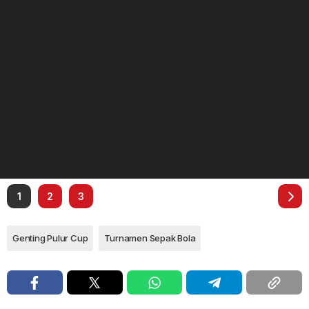
1
2
3
Genting Pulur Cup
Turnamen Sepak Bola