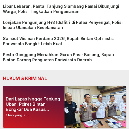
Libur Lebaran, Pantai Tanjung Siambang Ramai Dikunjungi
Warga, Polisi Tingkatkan Pengamanan
Lonjakan Pengunjung H+3 Idulfitri di Pulau Penyengat, Polisi
Imbau Utamakan Keselamatan
Sambut Wisman Perdana 2026, Bupati Bintan Optimistis
Pariwisata Bangkit Lebih Kuat
Pesta Gonggong Meriahkan Gurun Pasir Busung, Bupati
Bintan Dorong Penguatan Pariwisata Daerah
HUKUM & KRIMINAL
Dari Lapas hingga Tanjung
Uban, Polres Bintan
Bongkar Dua Kasus
Narkoba, Empat Tersangka
1 hari yang lalu
Dibekuk