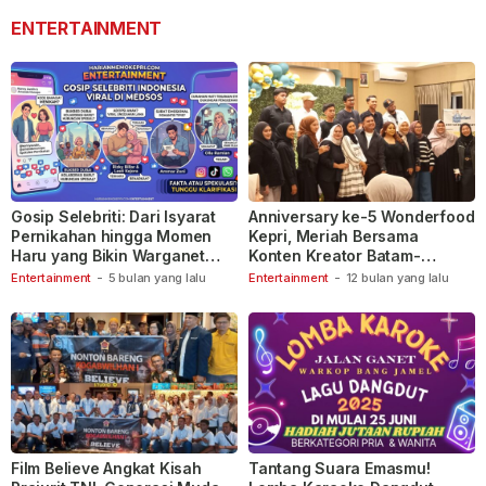
ENTERTAINMENT
Gosip Selebriti: Dari Isyarat
Anniversary ke-5 Wonderfood
Pernikahan hingga Momen
Kepri, Meriah Bersama
Haru yang Bikin Warganet
Konten Kreator Batam-
Berspekulasi
Tanjungpinang
Entertainment
-
5 bulan yang lalu
Entertainment
-
12 bulan yang lalu
Film Believe Angkat Kisah
Tantang Suara Emasmu!