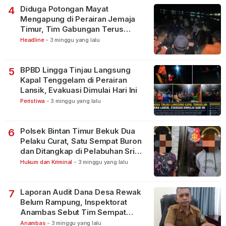
Diduga Potongan Mayat
4
Mengapung di Perairan Jemaja
Timur, Tim Gabungan Terus
Lakukan Pencarian
Headline
-
3 minggu yang lalu
BPBD Lingga Tinjau Langsung
5
Kapal Tenggelam di Perairan
Lansik, Evakuasi Dimulai Hari Ini
Peristiwa
-
3 minggu yang lalu
Polsek Bintan Timur Bekuk Dua
6
Pelaku Curat, Satu Sempat Buron
dan Ditangkap di Pelabuhan Sri
Bintan Pura
Hukum dan Kriminal
-
3 minggu yang lalu
Laporan Audit Dana Desa Rewak
7
Belum Rampung, Inspektorat
Anambas Sebut Tim Sempat
Terbagi Tangani Kasus Lain
Anambas
-
3 minggu yang lalu