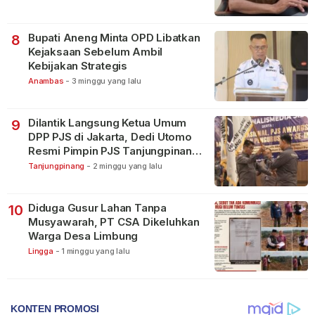
Bupati Aneng Minta OPD Libatkan
8
Kejaksaan Sebelum Ambil
Kebijakan Strategis
Anambas
-
3 minggu yang lalu
Dilantik Langsung Ketua Umum
9
DPP PJS di Jakarta, Dedi Utomo
Resmi Pimpin PJS Tanjungpinang-
Bintan
Tanjungpinang
-
2 minggu yang lalu
Diduga Gusur Lahan Tanpa
10
Musyawarah, PT CSA Dikeluhkan
Warga Desa Limbung
Lingga
-
1 minggu yang lalu