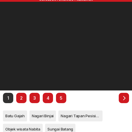
1
2
3
4
5
Batu Gajah
Nagari Binjai
Nagari Tapan Pesisir Selatan
Objek wisata Nabita
Sungai Batang