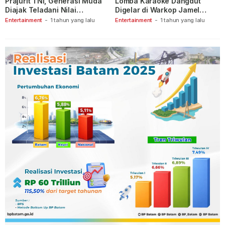
Prajurit TNI, Generasi Muda
Lomba Karaoke Dangdut
Diajak Teladani Nilai
Digelar di Warkop Jamel
Keberanian
Ganet
Entertainment
-
1 tahun yang lalu
Entertainment
-
1 tahun yang lalu