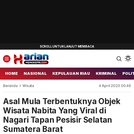
HOME
NASIONAL
KEPULAUAN RIAU
KRIMINAL
POLI
Beranda
Wisata
4 April 2023 00:46
Asal Mula Terbentuknya Objek
Wisata Nabita Yang Viral di
Nagari Tapan Pesisir Selatan
Sumatera Barat