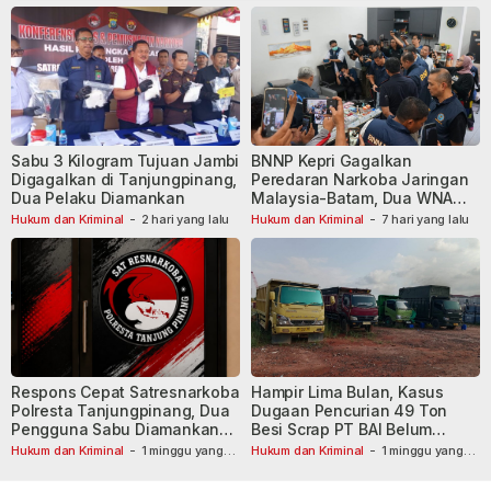
Sabu 3 Kilogram Tujuan Jambi
BNNP Kepri Gagalkan
Digagalkan di Tanjungpinang,
Peredaran Narkoba Jaringan
Dua Pelaku Diamankan
Malaysia-Batam, Dua WNA
Masih Diburu
Hukum dan Kriminal
-
2 hari yang lalu
Hukum dan Kriminal
-
7 hari yang lalu
Respons Cepat Satresnarkoba
Hampir Lima Bulan, Kasus
Polresta Tanjungpinang, Dua
Dugaan Pencurian 49 Ton
Pengguna Sabu Diamankan
Besi Scrap PT BAI Belum
Usai Dilaporkan ke Call Center
Tetapkan Tersangka
Hukum dan Kriminal
-
1 minggu yang
Hukum dan Kriminal
-
1 minggu yang
lalu
110
lalu