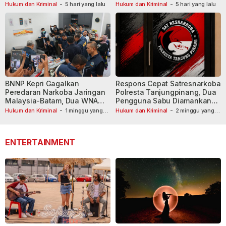
Tersangka Dibekuk
Hukum dan Kriminal
-
5 hari yang lalu
Hukum dan Kriminal
-
5 hari yang lalu
BNNP Kepri Gagalkan
Respons Cepat Satresnarkoba
Peredaran Narkoba Jaringan
Polresta Tanjungpinang, Dua
Malaysia-Batam, Dua WNA
Pengguna Sabu Diamankan
Masih Diburu
Usai Dilaporkan ke Call Center
Hukum dan Kriminal
-
1 minggu yang
Hukum dan Kriminal
-
2 minggu yang
lalu
lalu
110
ENTERTAINMENT