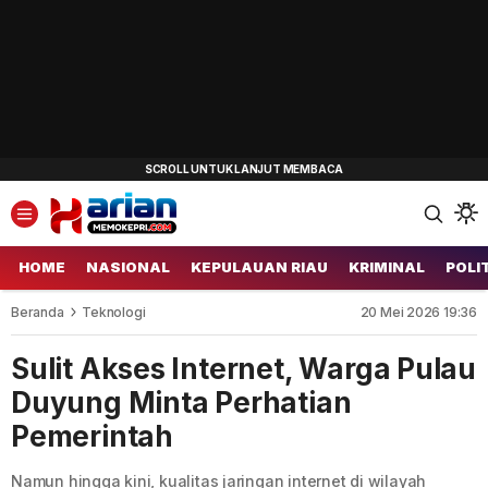
HOME
NASIONAL
KEPULAUAN RIAU
KRIMINAL
POLI
Beranda
Teknologi
20 Mei 2026 19:36
Sulit Akses Internet, Warga Pulau
Duyung Minta Perhatian
Pemerintah
Namun hingga kini, kualitas jaringan internet di wilayah