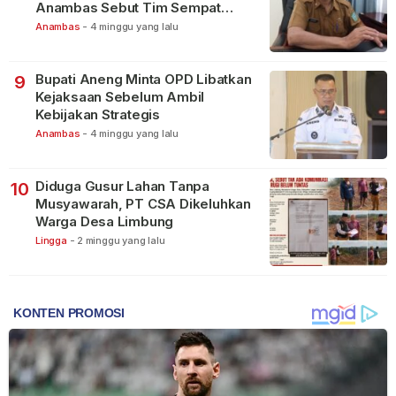
Anambas Sebut Tim Sempat
Terbagi Tangani Kasus Lain
Anambas
-
4 minggu yang lalu
Bupati Aneng Minta OPD Libatkan
9
Kejaksaan Sebelum Ambil
Kebijakan Strategis
Anambas
-
4 minggu yang lalu
Diduga Gusur Lahan Tanpa
10
Musyawarah, PT CSA Dikeluhkan
Warga Desa Limbung
Lingga
-
2 minggu yang lalu