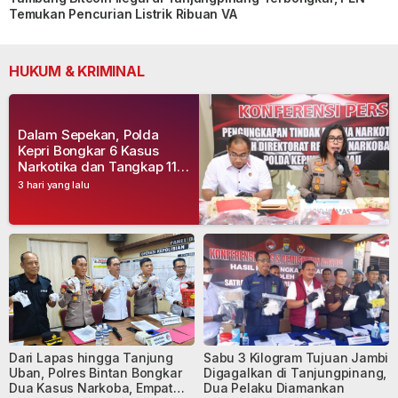
Temukan Pencurian Listrik Ribuan VA
HUKUM & KRIMINAL
Dalam Sepekan, Polda
Kepri Bongkar 6 Kasus
Narkotika dan Tangkap 11
Tersangka
3 hari yang lalu
Dari Lapas hingga Tanjung
Sabu 3 Kilogram Tujuan Jambi
Uban, Polres Bintan Bongkar
Digagalkan di Tanjungpinang,
Dua Kasus Narkoba, Empat
Dua Pelaku Diamankan