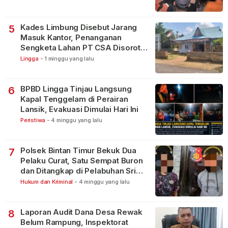
Kades Limbung Disebut Jarang
5
Masuk Kantor, Penanganan
Sengketa Lahan PT CSA Disorot
Warga
Lingga
-
1 minggu yang lalu
BPBD Lingga Tinjau Langsung
6
Kapal Tenggelam di Perairan
Lansik, Evakuasi Dimulai Hari Ini
Peristiwa
-
4 minggu yang lalu
Polsek Bintan Timur Bekuk Dua
7
Pelaku Curat, Satu Sempat Buron
dan Ditangkap di Pelabuhan Sri
Bintan Pura
Hukum dan Kriminal
-
4 minggu yang lalu
Laporan Audit Dana Desa Rewak
8
Belum Rampung, Inspektorat