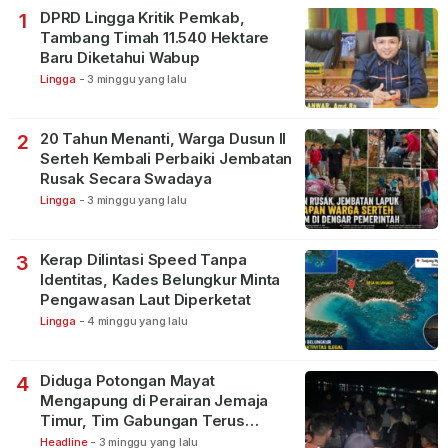
DPRD Lingga Kritik Pemkab,
1
Tambang Timah 11.540 Hektare
Baru Diketahui Wabup
Lingga
-
3 minggu yang lalu
20 Tahun Menanti, Warga Dusun II
2
Serteh Kembali Perbaiki Jembatan
Rusak Secara Swadaya
Lingga
-
3 minggu yang lalu
Kerap Dilintasi Speed Tanpa
3
Identitas, Kades Belungkur Minta
Pengawasan Laut Diperketat
Lingga
-
4 minggu yang lalu
Diduga Potongan Mayat
4
Mengapung di Perairan Jemaja
Timur, Tim Gabungan Terus
Lakukan Pencarian
Headline
-
3 minggu yang lalu