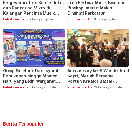
Pergeseran Tren Konser Intim
Tren Festival Musik Bisu dan
dan Panggung Mikro di
Bioskop Imersif Makin
Kalangan Pencinta Musik
Diminati Perkotaan
Indonesia
Entertainment
-
2 hari yang lalu
Entertainment
-
3 hari yang lalu
Gosip Selebriti: Dari Isyarat
Anniversary ke-5 Wonderfood
Pernikahan hingga Momen
Kepri, Meriah Bersama
Haru yang Bikin Warganet
Konten Kreator Batam-
Berspekulasi
Tanjungpinang
Entertainment
-
5 bulan yang lalu
Entertainment
-
12 bulan yang lalu
Berita Terpopuler