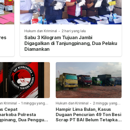
Hukum dan Kriminal
-
2 hari yang lalu
res
Sabu 3 Kilogram Tujuan Jambi
Digagalkan di Tanjungpinang, Dua Pelaku
Diamankan
n Kriminal
-
1 minggu yang
Hukum dan Kriminal
-
2 minggu yang
lalu
s Cepat
Hampir Lima Bulan, Kasus
narkoba Polresta
Dugaan Pencurian 49 Ton Besi
gpinang, Dua Pengguna
Scrap PT BAI Belum Tetapkan
iamankan Usai
Tersangka