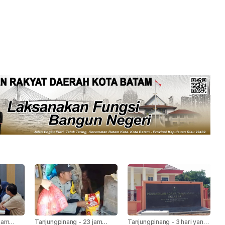
jam
Tanjungpinang
-
23 jam
Tanjungpinang
-
3 hari yang