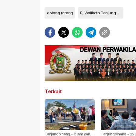
gotong rotong
Pj Walikota Tanjungpinang Hasan
Terkait
Tanjungpinang
-
2 jam yang
Tanjungpinang
-
22 