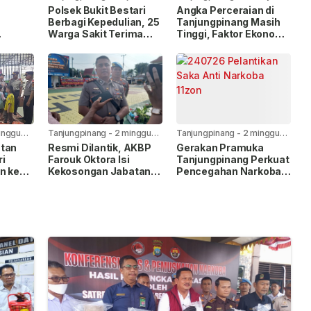
yang lalu
lalu
Polsek Bukit Bestari
Angka Perceraian di
Berbagi Kepedulian, 25
Tanjungpinang Masih
Warga Sakit Terima
Tinggi, Faktor Ekonomi
Bansos Jelang HUT Ke-
Paling Dominan
h
81 RI
oba
iman
inggu
Tanjungpinang
-
2 minggu
Tanjungpinang
-
2 minggu
yang lalu
yang lalu
atan
Resmi Dilantik, AKBP
Gerakan Pramuka
ri
Farouk Oktora Isi
Tanjungpinang Perkuat
n ke
Kekosongan Jabatan
Pencegahan Narkoba
r Ar-
Wakapolresta
Lewat Pembentukan
Tanjungpinang
Saka Anti Narkoba