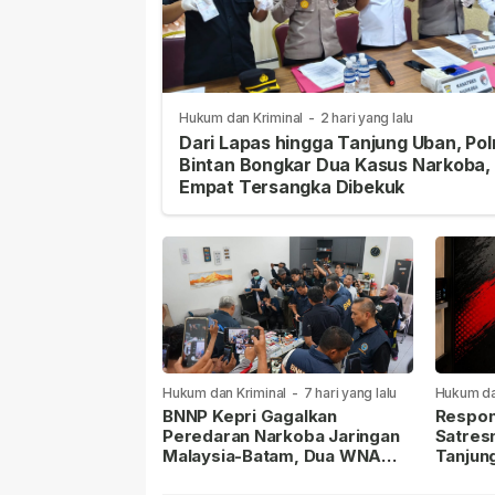
Hukum dan Kriminal
-
2 hari yang lalu
Dari Lapas hingga Tanjung Uban, Pol
Bintan Bongkar Dua Kasus Narkoba,
Empat Tersangka Dibekuk
Hukum dan Kriminal
-
7 hari yang lalu
Hukum da
lalu
BNNP Kepri Gagalkan
Respon
Peredaran Narkoba Jaringan
Satres
Malaysia-Batam, Dua WNA
Tanjun
Masih Diburu
Sabu D