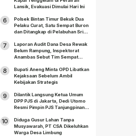
Kapal Tenggelam di Perairan
Lansik, Evakuasi Dimulai Hari Ini
Polsek Bintan Timur Bekuk Dua
6
Pelaku Curat, Satu Sempat Buron
dan Ditangkap di Pelabuhan Sri
Bintan Pura
Laporan Audit Dana Desa Rewak
7
Belum Rampung, Inspektorat
Anambas Sebut Tim Sempat
Terbagi Tangani Kasus Lain
Bupati Aneng Minta OPD Libatkan
8
Kejaksaan Sebelum Ambil
Kebijakan Strategis
Dilantik Langsung Ketua Umum
9
DPP PJS di Jakarta, Dedi Utomo
Resmi Pimpin PJS Tanjungpinang-
Bintan
Diduga Gusur Lahan Tanpa
10
Musyawarah, PT CSA Dikeluhkan
Warga Desa Limbung