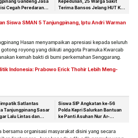
gpinang Gandeng Jasa
Kepedulian, 25 Warga Sakit
isi Cegah Peredaran
Terima Bansos Jelang HUT Ke-
a Lewat Paket Kiriman
81 RI
an Siswa SMAN 5 Tanjungpinang, Iptu Andri Warman
ungpinang Hasan menyampaikan apresiasi kepada seluruh
n gotong royong yang diikuti anggota Pramuka Kwarcab
anakan kemah bakti di bumi perkemahan Senggarang.
olitik Indonesia: Prabowo Erick Thohir Lebih Meng-
Simpatik Satlantas
Siswa SIP Angkatan ke-56
ta Tanjungpinang Sasar
Polda Kepri Salurkan Bantuan
ar Lalu Lintas dan
ke Panti Asuhan Nur Ar-
Bodong
Rohman
 bersama organisasi masyarakat disini yang secara