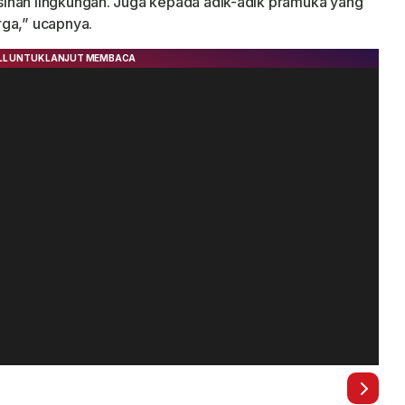
ihan lingkungan. Juga kepada adik-adik pramuka yang
rga,” ucapnya.