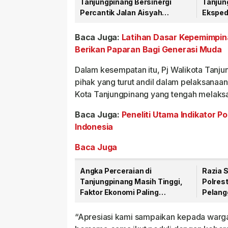
Tanjungpinang Bersinergi
Tanjun
Percantik Jalan Aisyah
Eksped
Sulaiman Menjelang HUT RI
Narkob
Baca Juga:
Latihan Dasar Kepemimpin
Berikan Paparan Bagi Generasi Muda
Dalam kesempatan itu, Pj Walikota Tanj
pihak yang turut andil dalam pelaksanaa
Kota Tanjungpinang yang tengah melaks
Baca Juga:
Peneliti Utama Indikator P
Indonesia
Baca Juga
Angka Perceraian di
Razia 
Tanjungpinang Masih Tinggi,
Polres
Faktor Ekonomi Paling
Pelangg
Dominan
Nopol 
“Apresiasi kami sampaikan kepada warga