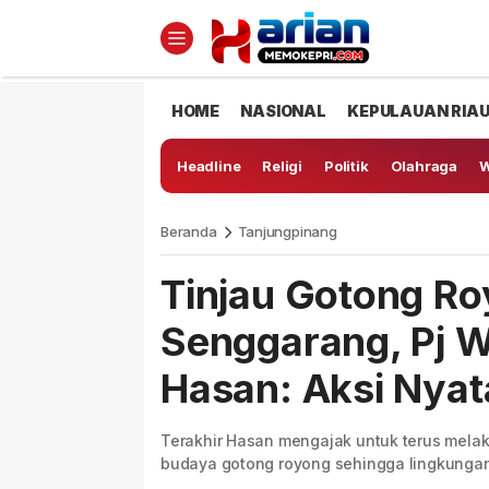
HOME
NASIONAL
KEPULAUAN RIA
Headline
Religi
Politik
Olahraga
W
Beranda
Tanjungpinang
Tinjau Gotong Ro
Senggarang, Pj W
Hasan: Aksi Nya
Terakhir Hasan mengajak untuk terus mela
budaya gotong royong sehingga lingkunga