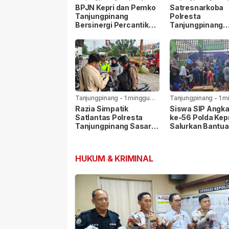
lalu
yang lalu
BPJN Kepri dan Pemko
Satresnarkoba
Tanjungpinang
Polresta
Bersinergi Percantik
Tanjungpinang
Jalan Aisyah Sulaiman
Gandeng Jasa
Menjelang HUT RI
Ekspedisi Cega
Peredaran Nark
Lewat Paket Kir
Tanjungpinang
-
1 minggu
Tanjungpinang
-
1 m
yang lalu
yang lalu
Razia Simpatik
Siswa SIP Angk
Satlantas Polresta
ke-56 Polda Kep
Tanjungpinang Sasar
Salurkan Bantua
Pelanggar Lalu Lintas
Panti Asuhan Nu
dan Nopol Bodong
Rohman
HUKUM & KRIMINAL