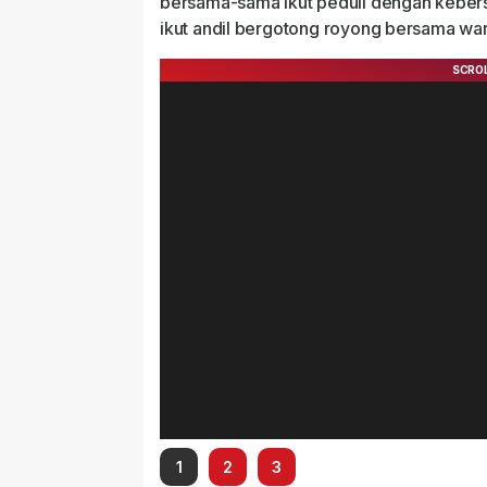
bersama-sama ikut peduli dengan kebers
ikut andil bergotong royong bersama wa
1
2
3