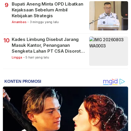
Bupati Aneng Minta OPD Libatkan
9
Kejaksaan Sebelum Ambil
Kebijakan Strategis
Anambas
-
3 minggu yang lalu
Kades Limbung Disebut Jarang
10
Masuk Kantor, Penanganan
Sengketa Lahan PT CSA Disorot
Warga
Lingga
-
5 hari yang lalu