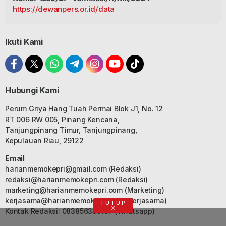
https://dewanpers.or.id/data
Ikuti Kami
Hubungi Kami
Perum Griya Hang Tuah Permai Blok J1, No. 12
RT 006 RW 005, Pinang Kencana,
Tanjungpinang Timur, Tanjungpinang,
Kepulauan Riau, 29122
Email
harianmemokepri@gmail.com
(Redaksi)
redaksi@harianmemokepri.com
(Redaksi)
marketing@harianmemokepri.com
(Marketing)
kerjasama@harianmemokepri.com
(Kerjasama)
TUTUP
Kontak Redaksi: 083856335187 (Whatsapp)