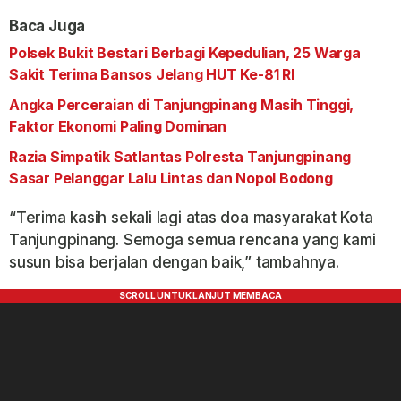
Baca Juga
Polsek Bukit Bestari Berbagi Kepedulian, 25 Warga
Sakit Terima Bansos Jelang HUT Ke-81 RI
Angka Perceraian di Tanjungpinang Masih Tinggi,
Faktor Ekonomi Paling Dominan
Razia Simpatik Satlantas Polresta Tanjungpinang
Sasar Pelanggar Lalu Lintas dan Nopol Bodong
“Terima kasih sekali lagi atas doa masyarakat Kota
Tanjungpinang. Semoga semua rencana yang kami
susun bisa berjalan dengan baik,” tambahnya.