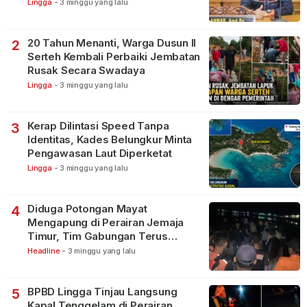
Lingga
-
3 minggu yang lalu
20 Tahun Menanti, Warga Dusun II
2
Serteh Kembali Perbaiki Jembatan
Rusak Secara Swadaya
Lingga
-
3 minggu yang lalu
Kerap Dilintasi Speed Tanpa
3
Identitas, Kades Belungkur Minta
Pengawasan Laut Diperketat
Lingga
-
3 minggu yang lalu
Diduga Potongan Mayat
4
Mengapung di Perairan Jemaja
Timur, Tim Gabungan Terus
Lakukan Pencarian
Headline
-
3 minggu yang lalu
BPBD Lingga Tinjau Langsung
5
Kapal Tenggelam di Perairan