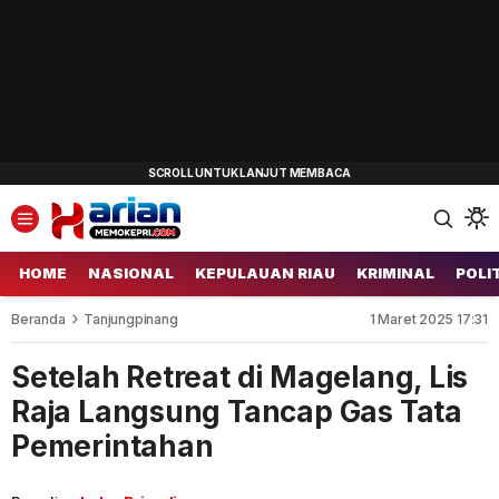
HOME
NASIONAL
KEPULAUAN RIAU
KRIMINAL
POLI
Beranda
Tanjungpinang
1 Maret 2025 17:31
Setelah Retreat di Magelang, Lis
Raja Langsung Tancap Gas Tata
Pemerintahan