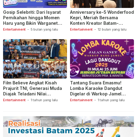
Gosip Selebriti: Dari Isyarat
Anniversary ke-5 Wonderfood
Pernikahan hingga Momen
Kepri, Meriah Bersama
Haru yang Bikin Warganet
Konten Kreator Batam-
Berspekulasi
Tanjungpinang
Entertainment
-
5 bulan yang lalu
Entertainment
-
12 bulan yang lalu
Film Believe Angkat Kisah
Tantang Suara Emasmu!
Prajurit TNI, Generasi Muda
Lomba Karaoke Dangdut
Diajak Teladani Nilai
Digelar di Warkop Jamel
Keberanian
Ganet
Entertainment
-
1 tahun yang lalu
Entertainment
-
1 tahun yang lalu