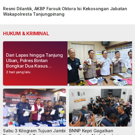
Resmi Dilantik, AKBP Farouk Oktora Isi Kekosongan Jabatan
Wakapolresta Tanjungpinang
HUKUM & KRIMINAL
Dari Lapas hingga Tanjung
Uban, Polres Bintan
Bongkar Dua Kasus
Narkoba, Empat Tersangka
2 hari yang lalu
Dibekuk
Sabu 3 Kilogram Tujuan Jambi
BNNP Kepri Gagalkan