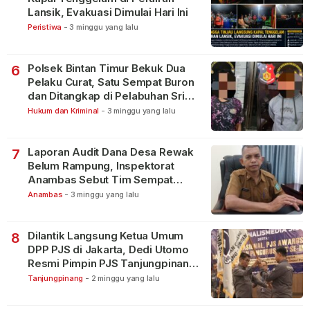
Lansik, Evakuasi Dimulai Hari Ini
Peristiwa
-
3 minggu yang lalu
Polsek Bintan Timur Bekuk Dua
6
Pelaku Curat, Satu Sempat Buron
dan Ditangkap di Pelabuhan Sri
Bintan Pura
Hukum dan Kriminal
-
3 minggu yang lalu
Laporan Audit Dana Desa Rewak
7
Belum Rampung, Inspektorat
Anambas Sebut Tim Sempat
Terbagi Tangani Kasus Lain
Anambas
-
3 minggu yang lalu
Dilantik Langsung Ketua Umum
8
DPP PJS di Jakarta, Dedi Utomo
Resmi Pimpin PJS Tanjungpinang-
Bintan
Tanjungpinang
-
2 minggu yang lalu