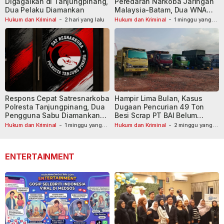
Digagalkan di Tanjungpinang,
Peredaran Narkoba Jaringan
Dua Pelaku Diamankan
Malaysia-Batam, Dua WNA
Masih Diburu
Hukum dan Kriminal
-
2 hari yang lalu
Hukum dan Kriminal
-
1 minggu yang
lalu
Respons Cepat Satresnarkoba
Hampir Lima Bulan, Kasus
Polresta Tanjungpinang, Dua
Dugaan Pencurian 49 Ton
Pengguna Sabu Diamankan
Besi Scrap PT BAI Belum
Usai Dilaporkan ke Call Center
Tetapkan Tersangka
Hukum dan Kriminal
-
1 minggu yang
Hukum dan Kriminal
-
2 minggu yang
lalu
110
lalu
ENTERTAINMENT