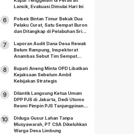
Kapal Tenggelam di Perairan
Lansik, Evakuasi Dimulai Hari Ini
Polsek Bintan Timur Bekuk Dua
6
Pelaku Curat, Satu Sempat Buron
dan Ditangkap di Pelabuhan Sri
Bintan Pura
Laporan Audit Dana Desa Rewak
7
Belum Rampung, Inspektorat
Anambas Sebut Tim Sempat
Terbagi Tangani Kasus Lain
Bupati Aneng Minta OPD Libatkan
8
Kejaksaan Sebelum Ambil
Kebijakan Strategis
Dilantik Langsung Ketua Umum
9
DPP PJS di Jakarta, Dedi Utomo
Resmi Pimpin PJS Tanjungpinang-
Bintan
Diduga Gusur Lahan Tanpa
10
Musyawarah, PT CSA Dikeluhkan
Warga Desa Limbung