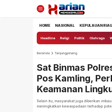
HOME
NASIONAL
KEPULAUAN RIA
Headline
Religi
Politik
Olahraga
W
Beranda
Tanjungpinang
Sat Binmas Polre
Pos Kamling, Per
Keamanan Lingk
Selain itu, masyarakat juga diberikan imb
meningkatkan kewaspadaan terhadap pote