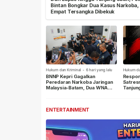
Bintan Bongkar Dua Kasus Narkoba,
Empat Tersangka Dibekuk
Hukum dan Kriminal
-
6 hari yang lalu
Hukum da
lalu
BNNP Kepri Gagalkan
Respon
Peredaran Narkoba Jaringan
Satres
Malaysia-Batam, Dua WNA
Tanjun
Masih Diburu
Sabu D
Dilapor
ENTERTAINMENT