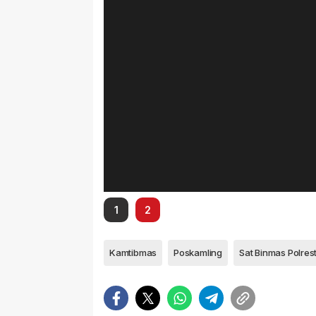
1
2
Kamtibmas
Poskamling