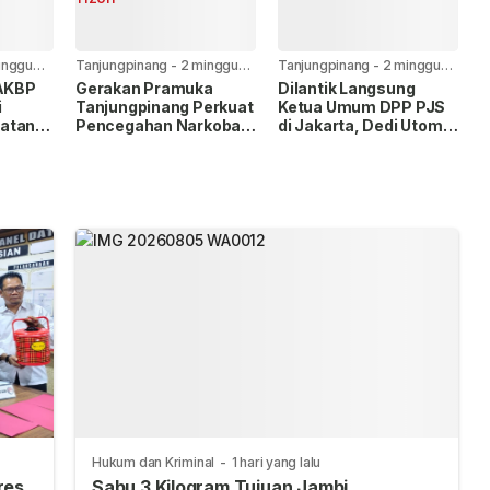
inggu
Tanjungpinang
-
2 minggu
Tanjungpinang
-
2 minggu
yang lalu
yang lalu
 AKBP
Gerakan Pramuka
Dilantik Langsung
i
Tanjungpinang Perkuat
Ketua Umum DPP PJS
atan
Pencegahan Narkoba
di Jakarta, Dedi Utomo
Lewat Pembentukan
Resmi Pimpin PJS
Saka Anti Narkoba
Tanjungpinang-Bintan
Hukum dan Kriminal
-
1 hari yang lalu
res
Sabu 3 Kilogram Tujuan Jambi