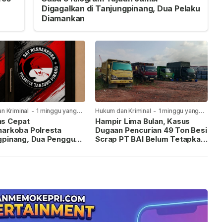
Digagalkan di Tanjungpinang, Dua Pelaku
Diamankan
n Kriminal
-
1 minggu yang
Hukum dan Kriminal
-
1 minggu yang
lalu
s Cepat
Hampir Lima Bulan, Kasus
narkoba Polresta
Dugaan Pencurian 49 Ton Besi
gpinang, Dua Pengguna
Scrap PT BAI Belum Tetapkan
iamankan Usai
Tersangka
kan ke Call Center 110