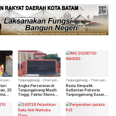
am yang
Tanjungpinang
-
2 hari yang
Tanjungpinang
-
7 hari yang
lalu
lalu
tari
Angka Perceraian di
Razia Simpatik
ian, 25
Tanjungpinang Masih
Satlantas Polresta
ima
Tinggi, Faktor Ekonomi
Tanjungpinang Sasar
HUT Ke-
Paling Dominan
Pelanggar Lalu Lintas
dan Nopol Bodong