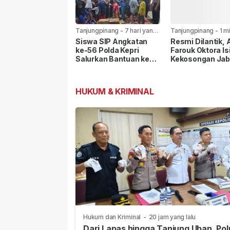
Tanjungpinang
-
7 hari yang
Tanjungpinang
-
1 m
lalu
yang lalu
Siswa SIP Angkatan
Resmi Dilantik,
ke-56 Polda Kepri
Farouk Oktora Is
Salurkan Bantuan ke
Kekosongan Jab
Panti Asuhan Nur Ar-
Wakapolresta
Rohman
Tanjungpinang
HUKUM & KRIMINAL
Hukum dan Kriminal
-
20 jam yang lalu
Dari Lapas hingga Tanjung Uban, Pol