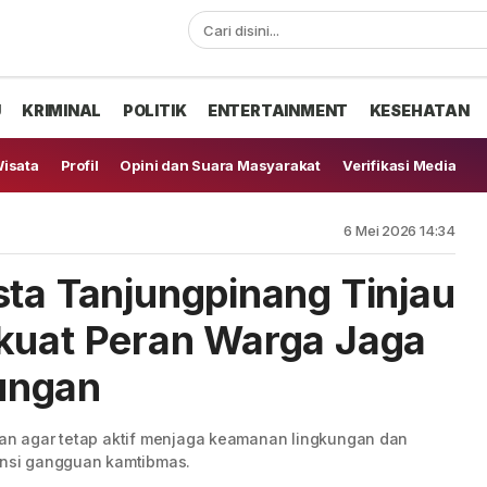
U
KRIMINAL
POLITIK
ENTERTAINMENT
KESEHATAN
isata
Profil
Opini dan Suara Masyarakat
Verifikasi Media
6 Mei 2026 14:34
sta Tanjungpinang Tinjau
kuat Peran Warga Jaga
ungan
auan agar tetap aktif menjaga keamanan lingkungan dan
nsi gangguan kamtibmas.