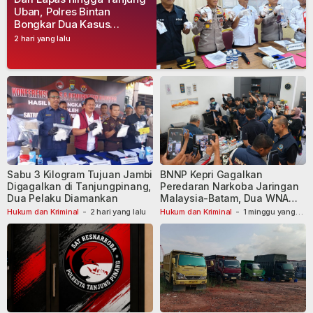
Uban, Polres Bintan
Bongkar Dua Kasus
Narkoba, Empat Tersangka
2 hari yang lalu
Dibekuk
Sabu 3 Kilogram Tujuan Jambi
BNNP Kepri Gagalkan
Digagalkan di Tanjungpinang,
Peredaran Narkoba Jaringan
Dua Pelaku Diamankan
Malaysia-Batam, Dua WNA
Masih Diburu
Hukum dan Kriminal
-
2 hari yang lalu
Hukum dan Kriminal
-
1 minggu yang
lalu