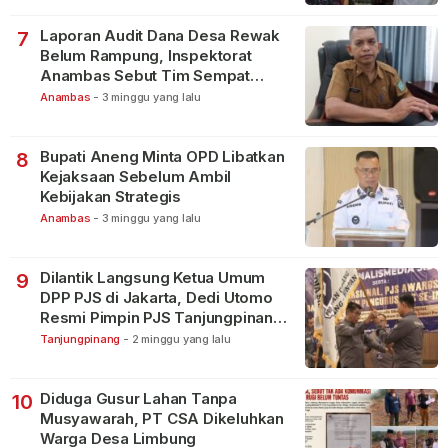
Laporan Audit Dana Desa Rewak
7
Belum Rampung, Inspektorat
Anambas Sebut Tim Sempat
Terbagi Tangani Kasus Lain
Anambas
-
3 minggu yang lalu
Bupati Aneng Minta OPD Libatkan
8
Kejaksaan Sebelum Ambil
Kebijakan Strategis
Anambas
-
3 minggu yang lalu
Dilantik Langsung Ketua Umum
9
DPP PJS di Jakarta, Dedi Utomo
Resmi Pimpin PJS Tanjungpinang-
Bintan
Tanjungpinang
-
2 minggu yang lalu
Diduga Gusur Lahan Tanpa
10
Musyawarah, PT CSA Dikeluhkan
Warga Desa Limbung