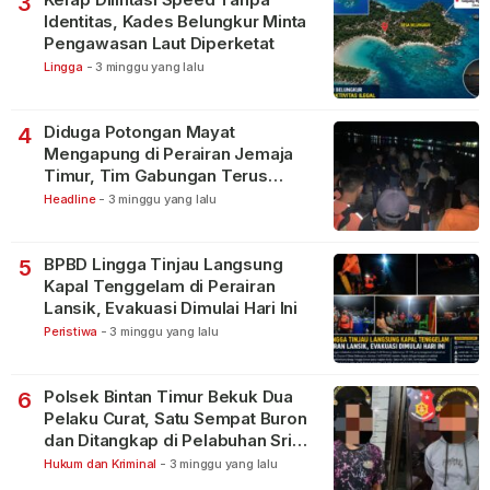
3
Identitas, Kades Belungkur Minta
Pengawasan Laut Diperketat
Lingga
-
3 minggu yang lalu
Diduga Potongan Mayat
4
Mengapung di Perairan Jemaja
Timur, Tim Gabungan Terus
Lakukan Pencarian
Headline
-
3 minggu yang lalu
BPBD Lingga Tinjau Langsung
5
Kapal Tenggelam di Perairan
Lansik, Evakuasi Dimulai Hari Ini
Peristiwa
-
3 minggu yang lalu
Polsek Bintan Timur Bekuk Dua
6
Pelaku Curat, Satu Sempat Buron
dan Ditangkap di Pelabuhan Sri
Bintan Pura
Hukum dan Kriminal
-
3 minggu yang lalu