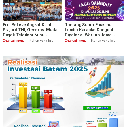
Film Believe Angkat Kisah
Tantang Suara Emasmu!
Prajurit TNI, Generasi Muda
Lomba Karaoke Dangdut
Diajak Teladani Nilai
Digelar di Warkop Jamel
Keberanian
Ganet
Entertainment
-
1 tahun yang lalu
Entertainment
-
1 tahun yang lalu