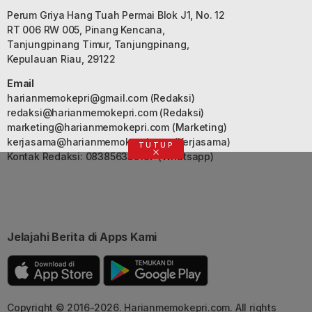
Perum Griya Hang Tuah Permai Blok J1, No. 12
RT 006 RW 005, Pinang Kencana,
Tanjungpinang Timur, Tanjungpinang,
Kepulauan Riau, 29122
Email
harianmemokepri@gmail.com
(Redaksi)
redaksi@harianmemokepri.com
(Redaksi)
marketing@harianmemokepri.com
(Marketing)
kerjasama@harianmemokepri.com
(Kerjasama)
TUTUP
Kontak Redaksi: 083856335187 (Whatsapp)
Jelajahi Berita di Apps Kami
Copyright © 2016-2026. Harianmemokepri.com. All rights