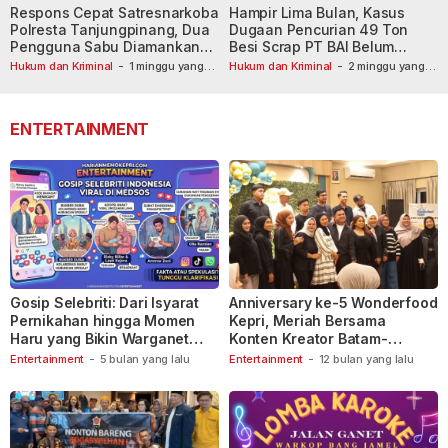
Respons Cepat Satresnarkoba
Hampir Lima Bulan, Kasus
Polresta Tanjungpinang, Dua
Dugaan Pencurian 49 Ton
Pengguna Sabu Diamankan
Besi Scrap PT BAI Belum
Usai Dilaporkan ke Call Center
Tetapkan Tersangka
Hukum dan Kriminal
-
1 minggu yang
Hukum dan Kriminal
-
2 minggu yang
lalu
110
lalu
ENTERTAINMENT
Gosip Selebriti: Dari Isyarat
Anniversary ke-5 Wonderfood
Pernikahan hingga Momen
Kepri, Meriah Bersama
Haru yang Bikin Warganet
Konten Kreator Batam-
Berspekulasi
Tanjungpinang
Entertainment
-
5 bulan yang lalu
Entertainment
-
12 bulan yang lalu