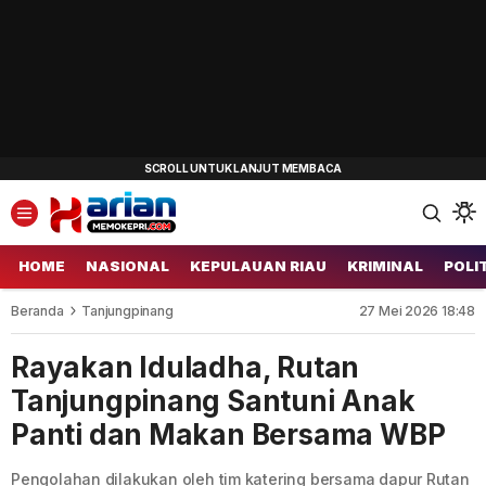
HOME
NASIONAL
KEPULAUAN RIAU
KRIMINAL
POLI
Beranda
Tanjungpinang
27 Mei 2026 18:48
Rayakan Iduladha, Rutan
Tanjungpinang Santuni Anak
Panti dan Makan Bersama WBP
Pengolahan dilakukan oleh tim katering bersama dapur Rutan