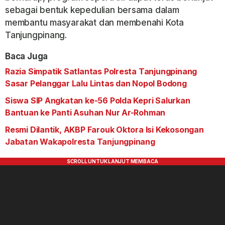
sebagai bentuk kepedulian bersama dalam
membantu masyarakat dan membenahi Kota
Tanjungpinang.
Baca Juga
Razia Simpatik Satlantas Polresta Tanjungpinang
Sasar Pelanggar Lalu Lintas dan Nopol Bodong
Siswa SIP Angkatan ke-56 Polda Kepri Salurkan
Bantuan ke Panti Asuhan Nur Ar-Rohman
Resmi Dilantik, AKBP Farouk Oktora Isi Kekosongan
Jabatan Wakapolresta Tanjungpinang