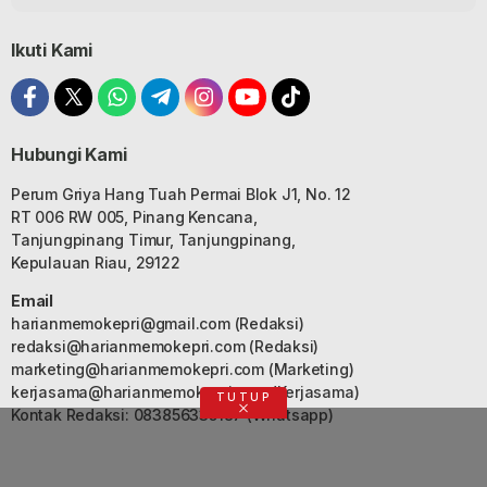
Ikuti Kami
Hubungi Kami
Perum Griya Hang Tuah Permai Blok J1, No. 12
RT 006 RW 005, Pinang Kencana,
Tanjungpinang Timur, Tanjungpinang,
Kepulauan Riau, 29122
Email
harianmemokepri@gmail.com
(Redaksi)
redaksi@harianmemokepri.com
(Redaksi)
marketing@harianmemokepri.com
(Marketing)
kerjasama@harianmemokepri.com
(Kerjasama)
TUTUP
Kontak Redaksi: 083856335187 (Whatsapp)