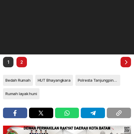
1
2
Bedah Rumah
HUT Bhayangkara
Polresta Tanjungpinang
Rumah layak huni