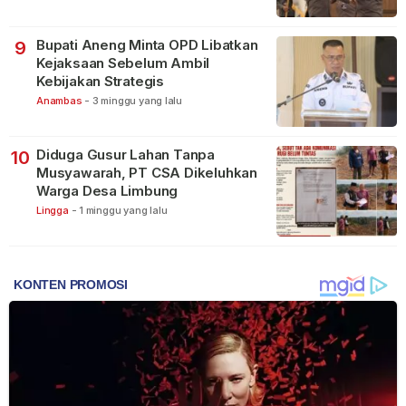
Bupati Aneng Minta OPD Libatkan
9
Kejaksaan Sebelum Ambil
Kebijakan Strategis
Anambas
-
3 minggu yang lalu
Diduga Gusur Lahan Tanpa
10
Musyawarah, PT CSA Dikeluhkan
Warga Desa Limbung
Lingga
-
1 minggu yang lalu