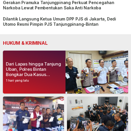
Gerakan Pramuka Tanjungpinang Perkuat Pencegahan
Narkoba Lewat Pembentukan Saka Anti Narkoba
Dilantik Langsung Ketua Umum DPP PJS di Jakarta, Dedi
Utomo Resmi Pimpin PJS Tanjungpinang-Bintan
HUKUM & KRIMINAL
Dari Lapas hingga Tanjung
Uban, Polres Bintan
Bongkar Dua Kasus
Narkoba, Empat Tersangka
1 hari yang lalu
Dibekuk