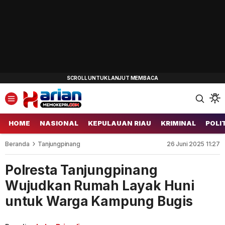
HOME
NASIONAL
KEPULAUAN RIAU
KRIMINAL
POLI
Beranda
Tanjungpinang
26 Juni 2025 11:27
Polresta Tanjungpinang
Wujudkan Rumah Layak Huni
untuk Warga Kampung Bugis