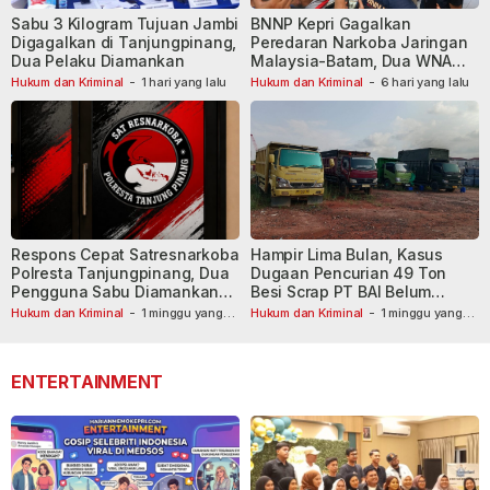
Sabu 3 Kilogram Tujuan Jambi
BNNP Kepri Gagalkan
Digagalkan di Tanjungpinang,
Peredaran Narkoba Jaringan
Dua Pelaku Diamankan
Malaysia-Batam, Dua WNA
Masih Diburu
Hukum dan Kriminal
-
1 hari yang lalu
Hukum dan Kriminal
-
6 hari yang lalu
Respons Cepat Satresnarkoba
Hampir Lima Bulan, Kasus
Polresta Tanjungpinang, Dua
Dugaan Pencurian 49 Ton
Pengguna Sabu Diamankan
Besi Scrap PT BAI Belum
Usai Dilaporkan ke Call Center
Tetapkan Tersangka
Hukum dan Kriminal
-
1 minggu yang
Hukum dan Kriminal
-
1 minggu yang
lalu
110
lalu
ENTERTAINMENT