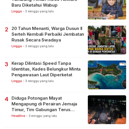
Baru Diketahui Wabup
Lingga
-
3 minggu yang lalu
20 Tahun Menanti, Warga Dusun II
2
Serteh Kembali Perbaiki Jembatan
Rusak Secara Swadaya
Lingga
-
3 minggu yang lalu
Kerap Dilintasi Speed Tanpa
3
Identitas, Kades Belungkur Minta
Pengawasan Laut Diperketat
Lingga
-
3 minggu yang lalu
Diduga Potongan Mayat
4
Mengapung di Perairan Jemaja
Timur, Tim Gabungan Terus
Lakukan Pencarian
Headline
-
3 minggu yang lalu