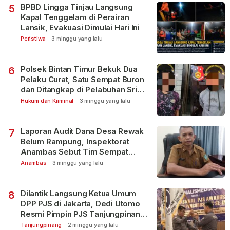
BPBD Lingga Tinjau Langsung
5
Kapal Tenggelam di Perairan
Lansik, Evakuasi Dimulai Hari Ini
Peristiwa
-
3 minggu yang lalu
Polsek Bintan Timur Bekuk Dua
6
Pelaku Curat, Satu Sempat Buron
dan Ditangkap di Pelabuhan Sri
Bintan Pura
Hukum dan Kriminal
-
3 minggu yang lalu
Laporan Audit Dana Desa Rewak
7
Belum Rampung, Inspektorat
Anambas Sebut Tim Sempat
Terbagi Tangani Kasus Lain
Anambas
-
3 minggu yang lalu
Dilantik Langsung Ketua Umum
8
DPP PJS di Jakarta, Dedi Utomo
Resmi Pimpin PJS Tanjungpinang-
Bintan
Tanjungpinang
-
2 minggu yang lalu