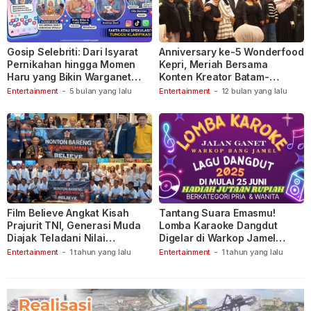
Gosip Selebriti: Dari Isyarat
Anniversary ke-5 Wonderfood
Pernikahan hingga Momen
Kepri, Meriah Bersama
Haru yang Bikin Warganet
Konten Kreator Batam-
Berspekulasi
Tanjungpinang
Entertainment
-
5 bulan yang lalu
Entertainment
-
12 bulan yang lalu
Film Believe Angkat Kisah
Tantang Suara Emasmu!
Prajurit TNI, Generasi Muda
Lomba Karaoke Dangdut
Diajak Teladani Nilai
Digelar di Warkop Jamel
Keberanian
Ganet
Entertainment
-
1 tahun yang lalu
Entertainment
-
1 tahun yang lalu