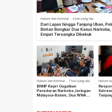
Hukum dan Kriminal
-
2 hari yang lalu
Dari Lapas hingga Tanjung Uban, Pol
Bintan Bongkar Dua Kasus Narkoba,
Empat Tersangka Dibekuk
Hukum dan Kriminal
-
7 hari yang lalu
Hukum da
lalu
BNNP Kepri Gagalkan
Respon
Peredaran Narkoba Jaringan
Satres
Malaysia-Batam, Dua WNA
Tanjun
Masih Diburu
Sabu D
Dilapor