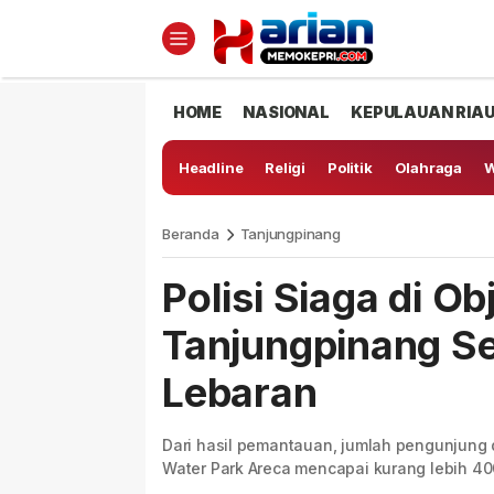
HOME
NASIONAL
KEPULAUAN RIA
Headline
Religi
Politik
Olahraga
W
Beranda
Tanjungpinang
Polisi Siaga di O
Tanjungpinang S
Lebaran
Dari hasil pemantauan, jumlah pengunjung d
Water Park Areca mencapai kurang lebih 40