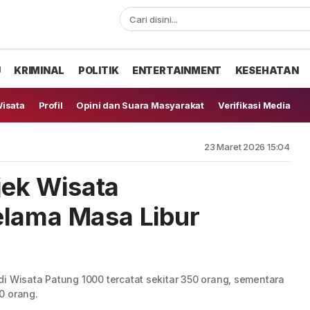
U
KRIMINAL
POLITIK
ENTERTAINMENT
KESEHATAN
isata
Profil
Opini dan Suara Masyarakat
Verifikasi Media
23 Maret 2026 15:04
bjek Wisata
elama Masa Libur
i Wisata Patung 1000 tercatat sekitar 350 orang, sementara
0 orang.