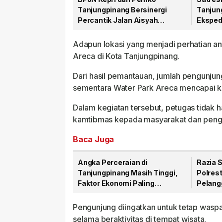
Tanjungpinang Bersinergi
Tanjun
Percantik Jalan Aisyah
Eksped
Sulaiman Menjelang HUT RI
Narkob
Adapun lokasi yang menjadi perhatian an
Areca di Kota Tanjungpinang.
Dari hasil pemantauan, jumlah pengunjung
sementara Water Park Areca mencapai k
Dalam kegiatan tersebut, petugas tidak 
kamtibmas kepada masyarakat dan penge
Baca Juga
Angka Perceraian di
Razia 
Tanjungpinang Masih Tinggi,
Polres
Faktor Ekonomi Paling
Pelangg
Dominan
Nopol 
Pengunjung diingatkan untuk tetap wasp
selama beraktivitas di tempat wisata.