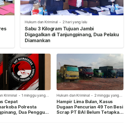
Hukum dan Kriminal
-
2 hari yang lalu
res
Sabu 3 Kilogram Tujuan Jambi
Digagalkan di Tanjungpinang, Dua Pelaku
Diamankan
n Kriminal
-
1 minggu yang
Hukum dan Kriminal
-
2 minggu yang
lalu
s Cepat
Hampir Lima Bulan, Kasus
narkoba Polresta
Dugaan Pencurian 49 Ton Besi
gpinang, Dua Pengguna
Scrap PT BAI Belum Tetapkan
iamankan Usai
Tersangka
kan ke Call Center 110