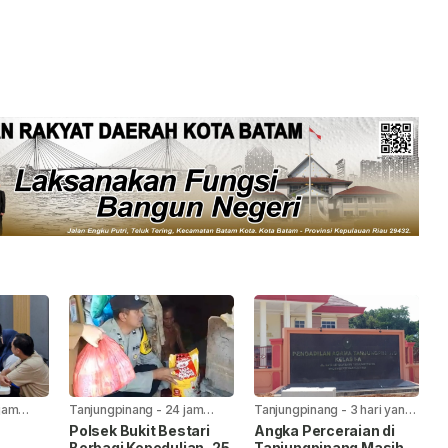
jam
Tanjungpinang
-
24 jam
Tanjungpinang
-
3 hari yang
yang lalu
lalu
Polsek Bukit Bestari
Angka Perceraian di
Berbagi Kepedulian, 25
Tanjungpinang Masih