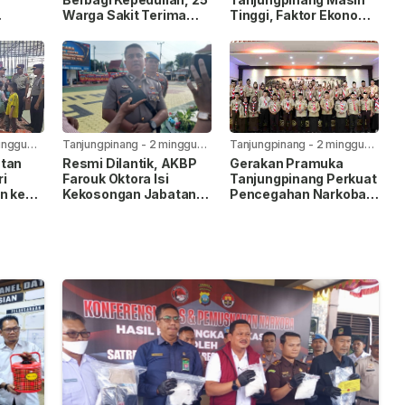
Warga Sakit Terima
Tinggi, Faktor Ekonomi
Bansos Jelang HUT Ke-
Paling Dominan
h
81 RI
oba
iman
inggu
Tanjungpinang
-
2 minggu
Tanjungpinang
-
2 minggu
yang lalu
yang lalu
atan
Resmi Dilantik, AKBP
Gerakan Pramuka
ri
Farouk Oktora Isi
Tanjungpinang Perkuat
n ke
Kekosongan Jabatan
Pencegahan Narkoba
r Ar-
Wakapolresta
Lewat Pembentukan
Tanjungpinang
Saka Anti Narkoba