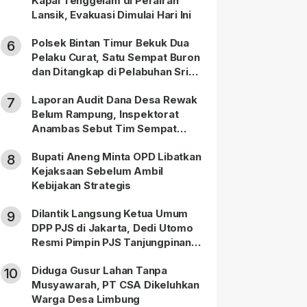
Kapal Tenggelam di Perairan
Lansik, Evakuasi Dimulai Hari Ini
Polsek Bintan Timur Bekuk Dua
6
Pelaku Curat, Satu Sempat Buron
dan Ditangkap di Pelabuhan Sri
Bintan Pura
Laporan Audit Dana Desa Rewak
7
Belum Rampung, Inspektorat
Anambas Sebut Tim Sempat
Terbagi Tangani Kasus Lain
Bupati Aneng Minta OPD Libatkan
8
Kejaksaan Sebelum Ambil
Kebijakan Strategis
Dilantik Langsung Ketua Umum
9
DPP PJS di Jakarta, Dedi Utomo
Resmi Pimpin PJS Tanjungpinang-
Bintan
Diduga Gusur Lahan Tanpa
10
Musyawarah, PT CSA Dikeluhkan
Warga Desa Limbung