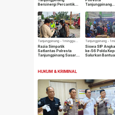
Bersinergi Percantik
Tanjungpinang
Jalan Aisyah Sulaiman
Gandeng Jasa
Menjelang HUT RI
Ekspedisi Cega
Peredaran Nark
Lewat Paket Kir
Tanjungpinang
-
1 minggu
Tanjungpinang
-
1 m
yang lalu
yang lalu
Razia Simpatik
Siswa SIP Angk
Satlantas Polresta
ke-56 Polda Kep
Tanjungpinang Sasar
Salurkan Bantua
Pelanggar Lalu Lintas
Panti Asuhan Nu
dan Nopol Bodong
Rohman
HUKUM & KRIMINAL