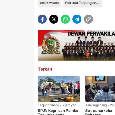
objek wisata
Polresta Tanjungpinang
Terkait
Tanjungpinang
-
2 jam yang
Tanjungpinang
-
22 
lalu
yang lalu
BPJN Kepri dan Pemko
Satresnarkoba
Tanjungpinang
Polresta