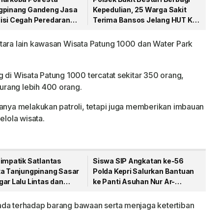
gpinang Gandeng Jasa
Kepedulian, 25 Warga Sakit
isi Cegah Peredaran
Terima Bansos Jelang HUT Ke-
a Lewat Paket Kiriman
81 RI
tara lain kawasan Wisata Patung 1000 dan Water Park
 di Wisata Patung 1000 tercatat sekitar 350 orang,
urang lebih 400 orang.
hanya melakukan patroli, tetapi juga memberikan imbauan
lola wisata.
Simpatik Satlantas
Siswa SIP Angkatan ke-56
ta Tanjungpinang Sasar
Polda Kepri Salurkan Bantuan
ar Lalu Lintas dan
ke Panti Asuhan Nur Ar-
Bodong
Rohman
ada terhadap barang bawaan serta menjaga ketertiban