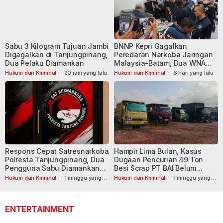
Sabu 3 Kilogram Tujuan Jambi
BNNP Kepri Gagalkan
Digagalkan di Tanjungpinang,
Peredaran Narkoba Jaringan
Dua Pelaku Diamankan
Malaysia-Batam, Dua WNA
Masih Diburu
Hukum dan Kriminal
-
20 jam yang lalu
Hukum dan Kriminal
-
6 hari yang lalu
Respons Cepat Satresnarkoba
Hampir Lima Bulan, Kasus
Polresta Tanjungpinang, Dua
Dugaan Pencurian 49 Ton
Pengguna Sabu Diamankan
Besi Scrap PT BAI Belum
Usai Dilaporkan ke Call Center
Tetapkan Tersangka
Hukum dan Kriminal
-
1 minggu yang
Hukum dan Kriminal
-
1 minggu yang
lalu
110
lalu
ENTERTAINMENT