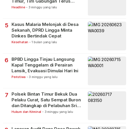
Timur, Tim Gabungan Terus
Lakukan Pencarian
Headline
-
3 minggu yang lalu
Kasus Malaria Melonjak di Desa
5
Sekanah, DPRD Lingga Minta
Dinkes Bertindak Cepat
Kesehatan
-
1 bulan yang lalu
BPBD Lingga Tinjau Langsung
6
Kapal Tenggelam di Perairan
Lansik, Evakuasi Dimulai Hari Ini
Peristiwa
-
3 minggu yang lalu
Polsek Bintan Timur Bekuk Dua
7
Pelaku Curat, Satu Sempat Buron
dan Ditangkap di Pelabuhan Sri
Bintan Pura
Hukum dan Kriminal
-
3 minggu yang lalu
Laporan Audit Dana Desa Rewak