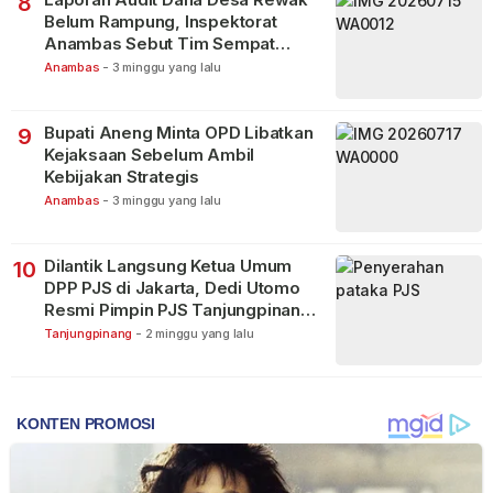
8
Belum Rampung, Inspektorat
Anambas Sebut Tim Sempat
Terbagi Tangani Kasus Lain
Anambas
-
3 minggu yang lalu
Bupati Aneng Minta OPD Libatkan
9
Kejaksaan Sebelum Ambil
Kebijakan Strategis
Anambas
-
3 minggu yang lalu
Dilantik Langsung Ketua Umum
10
DPP PJS di Jakarta, Dedi Utomo
Resmi Pimpin PJS Tanjungpinang-
Bintan
Tanjungpinang
-
2 minggu yang lalu