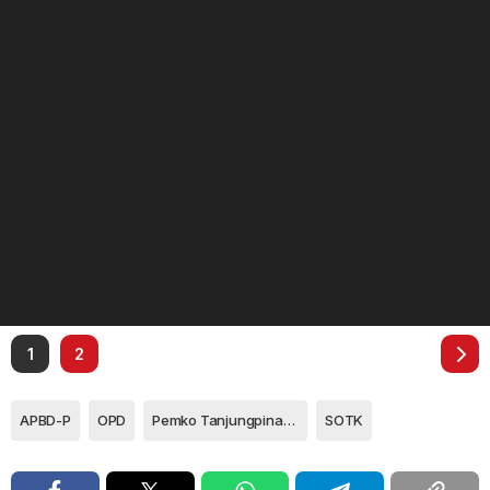
1
2
APBD-P
OPD
Pemko Tanjungpinang
SOTK