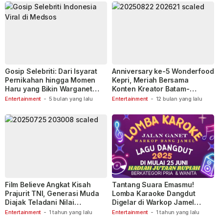
Gosip Selebriti: Dari Isyarat
Anniversary ke-5 Wonderfood
Pernikahan hingga Momen
Kepri, Meriah Bersama
Haru yang Bikin Warganet
Konten Kreator Batam-
Berspekulasi
Tanjungpinang
Entertainment
-
5 bulan yang lalu
Entertainment
-
12 bulan yang lalu
Film Believe Angkat Kisah
Tantang Suara Emasmu!
Prajurit TNI, Generasi Muda
Lomba Karaoke Dangdut
Diajak Teladani Nilai
Digelar di Warkop Jamel
Keberanian
Ganet
Entertainment
-
1 tahun yang lalu
Entertainment
-
1 tahun yang lalu