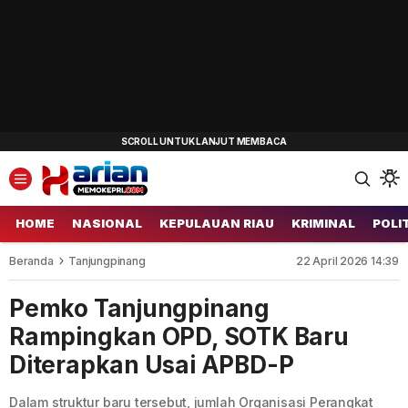
HOME
NASIONAL
KEPULAUAN RIAU
KRIMINAL
POLI
Beranda
Tanjungpinang
22 April 2026 14:39
Pemko Tanjungpinang
Rampingkan OPD, SOTK Baru
Diterapkan Usai APBD-P
Dalam struktur baru tersebut, jumlah Organisasi Perangkat