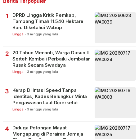
Berita Terpopuler
DPRD Lingga Kritik Pemkab,
1
Tambang Timah 11.540 Hektare
Baru Diketahui Wabup
Lingga
-
3 minggu yang lalu
20 Tahun Menanti, Warga Dusun II
2
Serteh Kembali Perbaiki Jembatan
Rusak Secara Swadaya
Lingga
-
3 minggu yang lalu
Kerap Dilintasi Speed Tanpa
3
Identitas, Kades Belungkur Minta
Pengawasan Laut Diperketat
Lingga
-
3 minggu yang lalu
Diduga Potongan Mayat
4
Mengapung di Perairan Jemaja