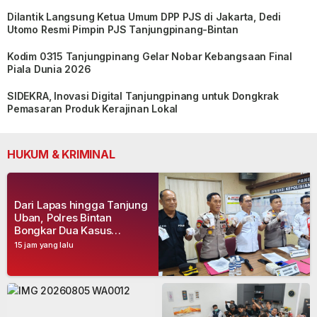
Dilantik Langsung Ketua Umum DPP PJS di Jakarta, Dedi
Utomo Resmi Pimpin PJS Tanjungpinang-Bintan
Kodim 0315 Tanjungpinang Gelar Nobar Kebangsaan Final
Piala Dunia 2026
SIDEKRA, Inovasi Digital Tanjungpinang untuk Dongkrak
Pemasaran Produk Kerajinan Lokal
HUKUM & KRIMINAL
Dari Lapas hingga Tanjung
Uban, Polres Bintan
Bongkar Dua Kasus
Narkoba, Empat Tersangka
15 jam yang lalu
Dibekuk