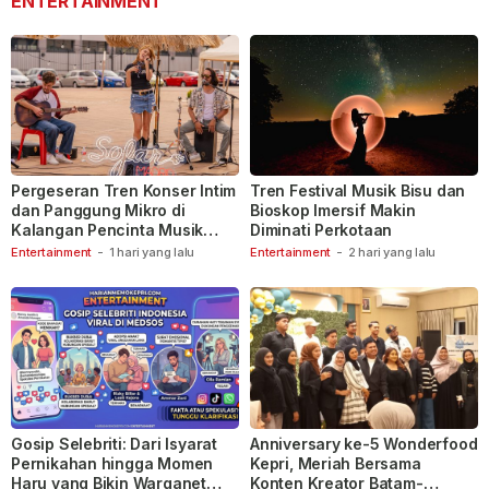
ENTERTAINMENT
Pergeseran Tren Konser Intim
Tren Festival Musik Bisu dan
dan Panggung Mikro di
Bioskop Imersif Makin
Kalangan Pencinta Musik
Diminati Perkotaan
Indonesia
Entertainment
-
1 hari yang lalu
Entertainment
-
2 hari yang lalu
Gosip Selebriti: Dari Isyarat
Anniversary ke-5 Wonderfood
Pernikahan hingga Momen
Kepri, Meriah Bersama
Haru yang Bikin Warganet
Konten Kreator Batam-