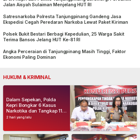
Jalan Aisyah Sulaiman Menjelang HUT RI
Satresnarkoba Polresta Tanjungpinang Gandeng Jasa
Ekspedisi Cegah Peredaran Narkoba Lewat Paket Kiriman
Polsek Bukit Bestari Berbagi Kepedulian, 25 Warga Sakit
Terima Bansos Jelang HUT Ke-81 RI
Angka Perceraian di Tanjungpinang Masih Tinggi, Faktor
Ekonomi Paling Dominan
HUKUM & KRIMINAL
Dalam Sepekan, Polda
Kepri Bongkar 6 Kasus
Narkotika dan Tangkap 11
Tersangka
2 hari yang lalu