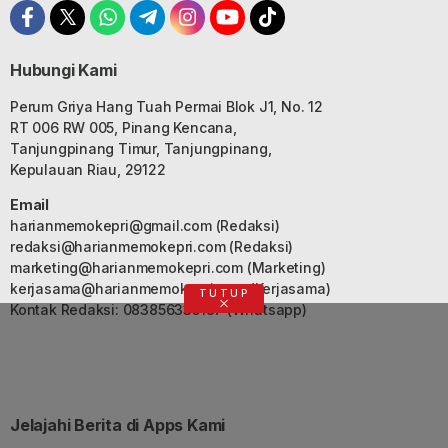
Hubungi Kami
Perum Griya Hang Tuah Permai Blok J1, No. 12
RT 006 RW 005, Pinang Kencana,
Tanjungpinang Timur, Tanjungpinang,
Kepulauan Riau, 29122
Email
harianmemokepri@gmail.com
(Redaksi)
redaksi@harianmemokepri.com
(Redaksi)
marketing@harianmemokepri.com
(Marketing)
kerjasama@harianmemokepri.com
(Kerjasama)
TUTUP
Kontak Redaksi: 083856335187 (Whatsapp)
Jelajahi Berita di Apps Kami