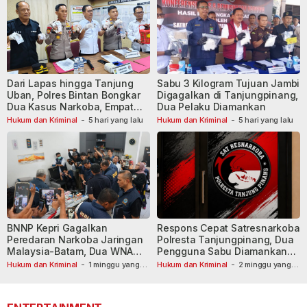
Dari Lapas hingga Tanjung
Sabu 3 Kilogram Tujuan Jambi
Uban, Polres Bintan Bongkar
Digagalkan di Tanjungpinang,
Dua Kasus Narkoba, Empat
Dua Pelaku Diamankan
Tersangka Dibekuk
Hukum dan Kriminal
-
5 hari yang lalu
Hukum dan Kriminal
-
5 hari yang lalu
BNNP Kepri Gagalkan
Respons Cepat Satresnarkoba
Peredaran Narkoba Jaringan
Polresta Tanjungpinang, Dua
Malaysia-Batam, Dua WNA
Pengguna Sabu Diamankan
Masih Diburu
Usai Dilaporkan ke Call Center
Hukum dan Kriminal
-
1 minggu yang
Hukum dan Kriminal
-
2 minggu yang
lalu
lalu
110