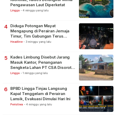
Pengawasan Laut Diperketat
Lingga
-
4 minggu yang lalu
Diduga Potongan Mayat
4
Mengapung di Perairan Jemaja
Timur, Tim Gabungan Terus
Lakukan Pencarian
Headline
-
3 minggu yang lalu
Kades Limbung Disebut Jarang
5
Masuk Kantor, Penanganan
Sengketa Lahan PT CSA Disorot
Warga
Lingga
-
1 minggu yang lalu
BPBD Lingga Tinjau Langsung
6
Kapal Tenggelam di Perairan
Lansik, Evakuasi Dimulai Hari Ini
Peristiwa
-
4 minggu yang lalu