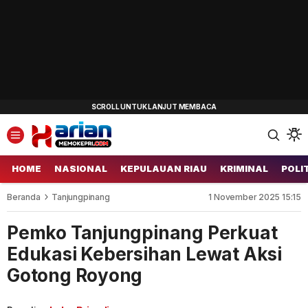
HOME
NASIONAL
KEPULAUAN RIAU
KRIMINAL
POLI
Beranda
Tanjungpinang
1 November 2025 15:15
Pemko Tanjungpinang Perkuat
Edukasi Kebersihan Lewat Aksi
Gotong Royong