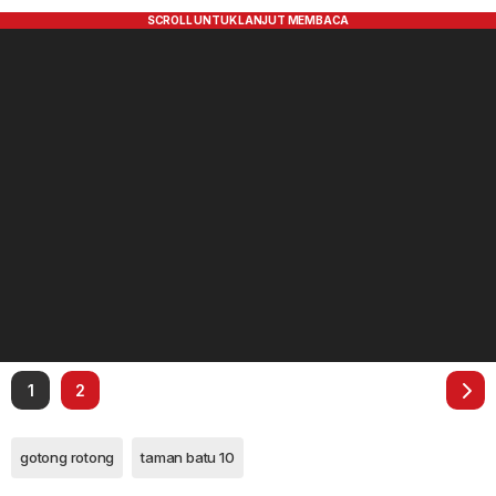
1
2
gotong rotong
taman batu 10