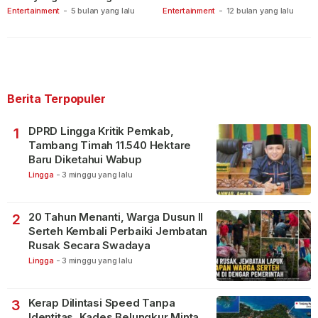
Berspekulasi
Tanjungpinang
Entertainment
-
5 bulan yang lalu
Entertainment
-
12 bulan yang lalu
Berita Terpopuler
DPRD Lingga Kritik Pemkab,
1
Tambang Timah 11.540 Hektare
Baru Diketahui Wabup
Lingga
-
3 minggu yang lalu
20 Tahun Menanti, Warga Dusun II
2
Serteh Kembali Perbaiki Jembatan
Rusak Secara Swadaya
Lingga
-
3 minggu yang lalu
Kerap Dilintasi Speed Tanpa
3
Identitas, Kades Belungkur Minta