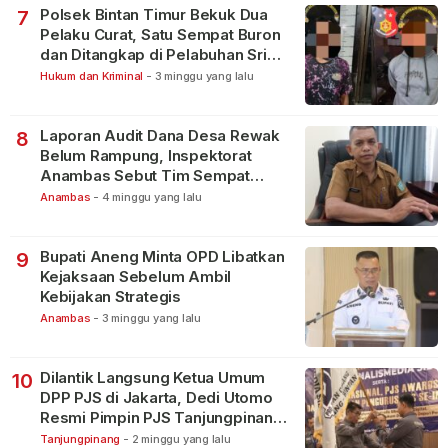
Polsek Bintan Timur Bekuk Dua
7
Pelaku Curat, Satu Sempat Buron
dan Ditangkap di Pelabuhan Sri
Bintan Pura
Hukum dan Kriminal
-
3 minggu yang lalu
Laporan Audit Dana Desa Rewak
8
Belum Rampung, Inspektorat
Anambas Sebut Tim Sempat
Terbagi Tangani Kasus Lain
Anambas
-
4 minggu yang lalu
Bupati Aneng Minta OPD Libatkan
9
Kejaksaan Sebelum Ambil
Kebijakan Strategis
Anambas
-
3 minggu yang lalu
Dilantik Langsung Ketua Umum
10
DPP PJS di Jakarta, Dedi Utomo
Resmi Pimpin PJS Tanjungpinang-
Bintan
Tanjungpinang
-
2 minggu yang lalu