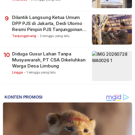
Dilantik Langsung Ketua Umum
9
DPP PJS di Jakarta, Dedi Utomo
Resmi Pimpin PJS Tanjungpinang-
Bintan
Tanjungpinang
-
2 minggu yang lalu
Diduga Gusur Lahan Tanpa
10
Musyawarah, PT CSA Dikeluhkan
Warga Desa Limbung
Lingga
-
1 minggu yang lalu