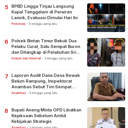
BPBD Lingga Tinjau Langsung
5
Kapal Tenggelam di Perairan
Lansik, Evakuasi Dimulai Hari Ini
Peristiwa
-
3 minggu yang lalu
Polsek Bintan Timur Bekuk Dua
6
Pelaku Curat, Satu Sempat Buron
dan Ditangkap di Pelabuhan Sri
Bintan Pura
Hukum dan Kriminal
-
3 minggu yang lalu
Laporan Audit Dana Desa Rewak
7
Belum Rampung, Inspektorat
Anambas Sebut Tim Sempat
Terbagi Tangani Kasus Lain
Anambas
-
3 minggu yang lalu
Bupati Aneng Minta OPD Libatkan
8
Kejaksaan Sebelum Ambil
Kebijakan Strategis
Anambas
-
3 minggu yang lalu