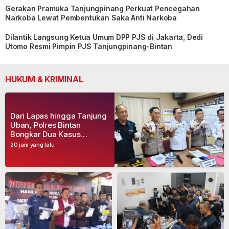
Gerakan Pramuka Tanjungpinang Perkuat Pencegahan
Narkoba Lewat Pembentukan Saka Anti Narkoba
Dilantik Langsung Ketua Umum DPP PJS di Jakarta, Dedi
Utomo Resmi Pimpin PJS Tanjungpinang-Bintan
HUKUM & KRIMINAL
Dari Lapas hingga Tanjung
Uban, Polres Bintan
Bongkar Dua Kasus
Narkoba, Empat Tersangka
20 jam yang lalu
Dibekuk