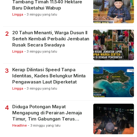
Tambang Timah 11.540 Hektare
Baru Diketahui Wabup
Lingga
-
3 minggu yang lalu
20 Tahun Menanti, Warga Dusun II
2
Serteh Kembali Perbaiki Jembatan
Rusak Secara Swadaya
Lingga
-
3 minggu yang lalu
Kerap Dilintasi Speed Tanpa
3
Identitas, Kades Belungkur Minta
Pengawasan Laut Diperketat
Lingga
-
3 minggu yang lalu
Diduga Potongan Mayat
4
Mengapung di Perairan Jemaja
Timur, Tim Gabungan Terus
Lakukan Pencarian
Headline
-
3 minggu yang lalu