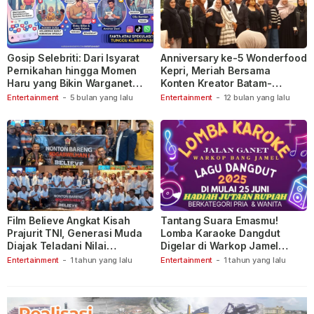
Gosip Selebriti: Dari Isyarat
Anniversary ke-5 Wonderfood
Pernikahan hingga Momen
Kepri, Meriah Bersama
Haru yang Bikin Warganet
Konten Kreator Batam-
Berspekulasi
Tanjungpinang
Entertainment
-
5 bulan yang lalu
Entertainment
-
12 bulan yang lalu
Film Believe Angkat Kisah
Tantang Suara Emasmu!
Prajurit TNI, Generasi Muda
Lomba Karaoke Dangdut
Diajak Teladani Nilai
Digelar di Warkop Jamel
Keberanian
Ganet
Entertainment
-
1 tahun yang lalu
Entertainment
-
1 tahun yang lalu