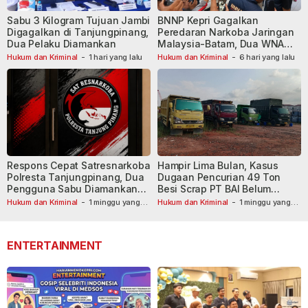
Sabu 3 Kilogram Tujuan Jambi
BNNP Kepri Gagalkan
Digagalkan di Tanjungpinang,
Peredaran Narkoba Jaringan
Dua Pelaku Diamankan
Malaysia-Batam, Dua WNA
Masih Diburu
Hukum dan Kriminal
-
1 hari yang lalu
Hukum dan Kriminal
-
6 hari yang lalu
Respons Cepat Satresnarkoba
Hampir Lima Bulan, Kasus
Polresta Tanjungpinang, Dua
Dugaan Pencurian 49 Ton
Pengguna Sabu Diamankan
Besi Scrap PT BAI Belum
Usai Dilaporkan ke Call Center
Tetapkan Tersangka
Hukum dan Kriminal
-
1 minggu yang
Hukum dan Kriminal
-
1 minggu yang
lalu
110
lalu
ENTERTAINMENT