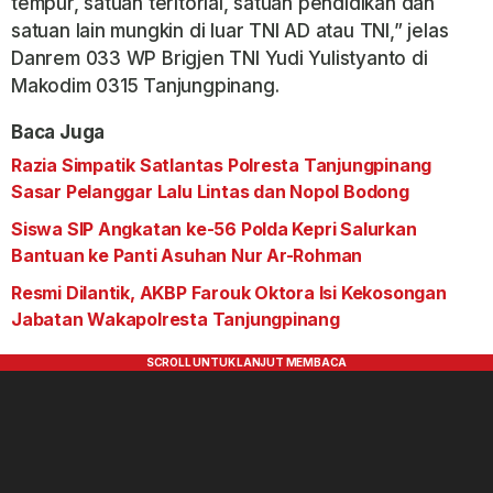
tempur, satuan teritorial, satuan pendidikan dan
satuan lain mungkin di luar TNI AD atau TNI,” jelas
Danrem 033 WP Brigjen TNI Yudi Yulistyanto di
Makodim 0315 Tanjungpinang.
Baca Juga
Razia Simpatik Satlantas Polresta Tanjungpinang
Sasar Pelanggar Lalu Lintas dan Nopol Bodong
Siswa SIP Angkatan ke-56 Polda Kepri Salurkan
Bantuan ke Panti Asuhan Nur Ar-Rohman
Resmi Dilantik, AKBP Farouk Oktora Isi Kekosongan
Jabatan Wakapolresta Tanjungpinang