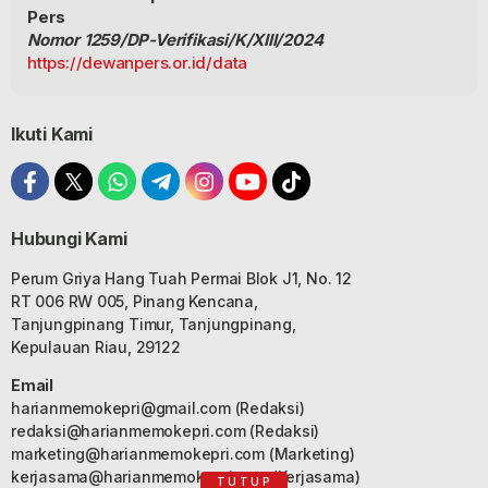
Pers
Nomor 1259/DP-Verifikasi/K/XIII/2024
https://dewanpers.or.id/data
Ikuti Kami
Hubungi Kami
Perum Griya Hang Tuah Permai Blok J1, No. 12
RT 006 RW 005, Pinang Kencana,
Tanjungpinang Timur, Tanjungpinang,
Kepulauan Riau, 29122
Email
harianmemokepri@gmail.com
(Redaksi)
redaksi@harianmemokepri.com
(Redaksi)
marketing@harianmemokepri.com
(Marketing)
kerjasama@harianmemokepri.com
(Kerjasama)
TUTUP