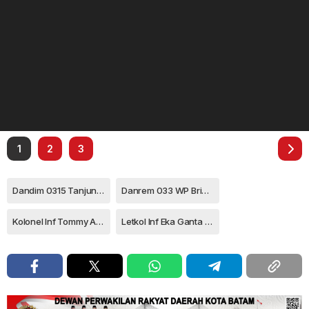
1
2
3
Dandim 0315 Tanjungpinang
Danrem 033 WP Brigjen TNI Yudi Yulistyanto
Kolonel Inf Tommy Anderson
Letkol Inf Eka Ganta Chandra