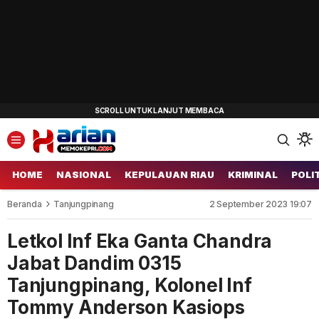
HOME
NASIONAL
KEPULAUAN RIAU
KRIMINAL
POLI
Beranda
Tanjungpinang
2 September 2023 19:07
Letkol Inf Eka Ganta Chandra
Jabat Dandim 0315
Tanjungpinang, Kolonel Inf
Tommy Anderson Kasiops