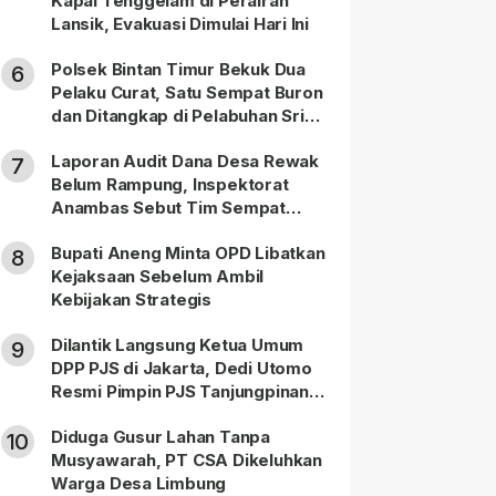
Kapal Tenggelam di Perairan
Lansik, Evakuasi Dimulai Hari Ini
Polsek Bintan Timur Bekuk Dua
6
Pelaku Curat, Satu Sempat Buron
dan Ditangkap di Pelabuhan Sri
Bintan Pura
Laporan Audit Dana Desa Rewak
7
Belum Rampung, Inspektorat
Anambas Sebut Tim Sempat
Terbagi Tangani Kasus Lain
Bupati Aneng Minta OPD Libatkan
8
Kejaksaan Sebelum Ambil
Kebijakan Strategis
Dilantik Langsung Ketua Umum
9
DPP PJS di Jakarta, Dedi Utomo
Resmi Pimpin PJS Tanjungpinang-
Bintan
Diduga Gusur Lahan Tanpa
10
Musyawarah, PT CSA Dikeluhkan
Warga Desa Limbung