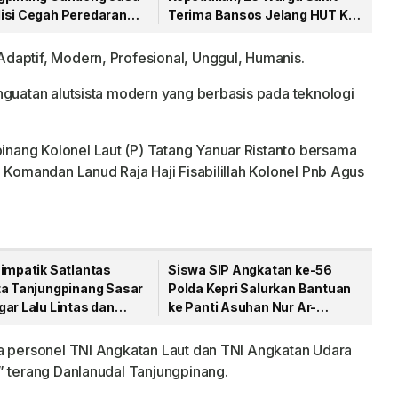
isi Cegah Peredaran
Terima Bansos Jelang HUT Ke-
a Lewat Paket Kiriman
81 RI
daptif, Modern, Profesional, Unggul, Humanis.
nguatan alutsista modern yang berbasis pada teknologi
ang Kolonel Laut (P) Tatang Yanuar Ristanto bersama
 Komandan Lanud Raja Haji Fisabilillah Kolonel Pnb Agus
Simpatik Satlantas
Siswa SIP Angkatan ke-56
ta Tanjungpinang Sasar
Polda Kepri Salurkan Bantuan
ar Lalu Lintas dan
ke Panti Asuhan Nur Ar-
Bodong
Rohman
ra personel TNI Angkatan Laut dan TNI Angkatan Udara
” terang Danlanudal Tanjungpinang.