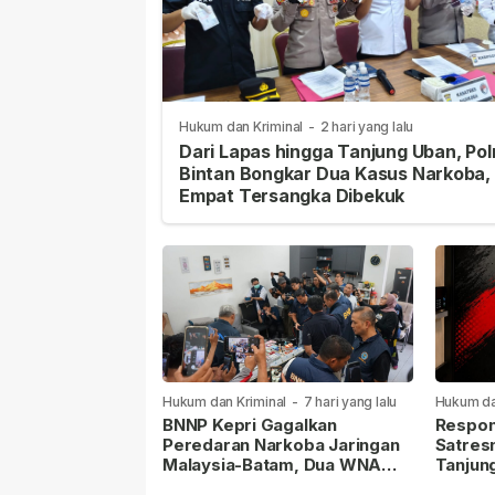
Hukum dan Kriminal
-
2 hari yang lalu
Dari Lapas hingga Tanjung Uban, Pol
Bintan Bongkar Dua Kasus Narkoba,
Empat Tersangka Dibekuk
Hukum dan Kriminal
-
7 hari yang lalu
Hukum da
lalu
BNNP Kepri Gagalkan
Respon
Peredaran Narkoba Jaringan
Satres
Malaysia-Batam, Dua WNA
Tanjun
Masih Diburu
Sabu D