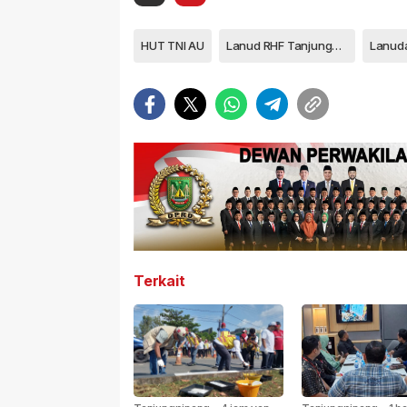
HUT TNI AU
Lanud RHF Tanjungpinang
Terkait