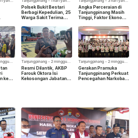
ari yang
Tanjungpinang
-
1 hari yang
Tanjungpinang
-
3 hari yang
lalu
lalu
Polsek Bukit Bestari
Angka Perceraian di
Berbagi Kepedulian, 25
Tanjungpinang Masih
Warga Sakit Terima
Tinggi, Faktor Ekonomi
Bansos Jelang HUT Ke-
Paling Dominan
h
81 RI
oba
iman
inggu
Tanjungpinang
-
2 minggu
Tanjungpinang
-
2 minggu
yang lalu
yang lalu
atan
Resmi Dilantik, AKBP
Gerakan Pramuka
ri
Farouk Oktora Isi
Tanjungpinang Perkuat
n ke
Kekosongan Jabatan
Pencegahan Narkoba
r Ar-
Wakapolresta
Lewat Pembentukan
Tanjungpinang
Saka Anti Narkoba