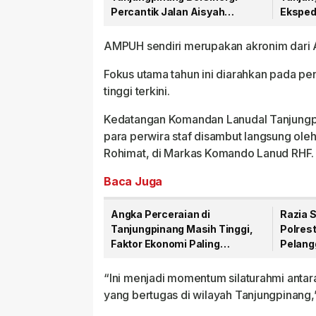
Percantik Jalan Aisyah
Eksped
Sulaiman Menjelang HUT RI
Narkob
AMPUH sendiri merupakan akronim dari A
Fokus utama tahun ini diarahkan pada pe
tinggi terkini.
Kedatangan Komandan Lanudal Tanjungpin
para perwira staf disambut langsung oleh
Rohimat, di Markas Komando Lanud RHF.
Baca Juga
Angka Perceraian di
Razia 
Tanjungpinang Masih Tinggi,
Polres
Faktor Ekonomi Paling
Pelangg
Dominan
Nopol 
“Ini menjadi momentum silaturahmi anta
yang bertugas di wilayah Tanjungpinang,