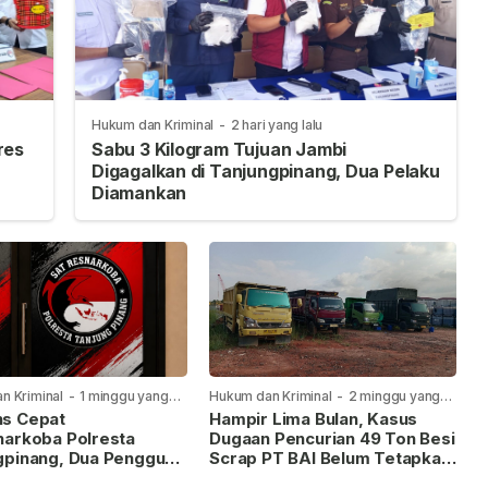
Hukum dan Kriminal
-
2 hari yang lalu
res
Sabu 3 Kilogram Tujuan Jambi
Digagalkan di Tanjungpinang, Dua Pelaku
Diamankan
n Kriminal
-
1 minggu yang
Hukum dan Kriminal
-
2 minggu yang
lalu
s Cepat
Hampir Lima Bulan, Kasus
narkoba Polresta
Dugaan Pencurian 49 Ton Besi
gpinang, Dua Pengguna
Scrap PT BAI Belum Tetapkan
iamankan Usai
Tersangka