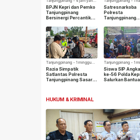
Tanjungpinang
-
4 jam yang
Tanjungpinang
-
1 h
lalu
lalu
BPJN Kepri dan Pemko
Satresnarkoba
Tanjungpinang
Polresta
Bersinergi Percantik
Tanjungpinang
Jalan Aisyah Sulaiman
Gandeng Jasa
Menjelang HUT RI
Ekspedisi Cega
Peredaran Nark
Lewat Paket Kir
Tanjungpinang
-
1 minggu
Tanjungpinang
-
1 m
yang lalu
yang lalu
Razia Simpatik
Siswa SIP Angk
Satlantas Polresta
ke-56 Polda Kep
Tanjungpinang Sasar
Salurkan Bantua
Pelanggar Lalu Lintas
Panti Asuhan Nu
dan Nopol Bodong
Rohman
HUKUM & KRIMINAL