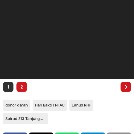
1
2
donor darah
Hari Bakti TNI AU
Lanud RHF
Satrad 313 Tanjungpinang