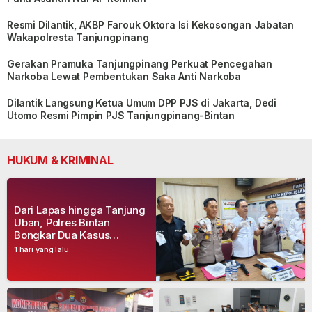
Resmi Dilantik, AKBP Farouk Oktora Isi Kekosongan Jabatan
Wakapolresta Tanjungpinang
Gerakan Pramuka Tanjungpinang Perkuat Pencegahan
Narkoba Lewat Pembentukan Saka Anti Narkoba
Dilantik Langsung Ketua Umum DPP PJS di Jakarta, Dedi
Utomo Resmi Pimpin PJS Tanjungpinang-Bintan
HUKUM & KRIMINAL
Dari Lapas hingga Tanjung
Uban, Polres Bintan
Bongkar Dua Kasus
Narkoba, Empat Tersangka
1 hari yang lalu
Dibekuk