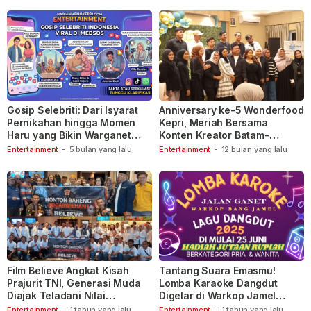
Gosip Selebriti: Dari Isyarat
Anniversary ke-5 Wonderfood
Pernikahan hingga Momen
Kepri, Meriah Bersama
Haru yang Bikin Warganet
Konten Kreator Batam-
Berspekulasi
Tanjungpinang
Entertainment
-
5 bulan yang lalu
Entertainment
-
12 bulan yang lalu
Film Believe Angkat Kisah
Tantang Suara Emasmu!
Prajurit TNI, Generasi Muda
Lomba Karaoke Dangdut
Diajak Teladani Nilai
Digelar di Warkop Jamel
Keberanian
Ganet
Entertainment
-
1 tahun yang lalu
Entertainment
-
1 tahun yang lalu