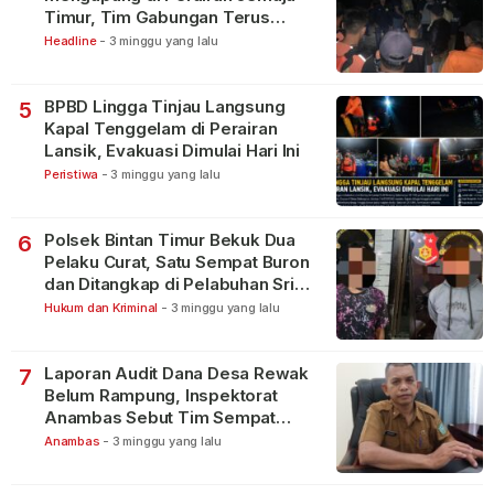
Timur, Tim Gabungan Terus
Lakukan Pencarian
Headline
-
3 minggu yang lalu
BPBD Lingga Tinjau Langsung
5
Kapal Tenggelam di Perairan
Lansik, Evakuasi Dimulai Hari Ini
Peristiwa
-
3 minggu yang lalu
Polsek Bintan Timur Bekuk Dua
6
Pelaku Curat, Satu Sempat Buron
dan Ditangkap di Pelabuhan Sri
Bintan Pura
Hukum dan Kriminal
-
3 minggu yang lalu
Laporan Audit Dana Desa Rewak
7
Belum Rampung, Inspektorat
Anambas Sebut Tim Sempat
Terbagi Tangani Kasus Lain
Anambas
-
3 minggu yang lalu