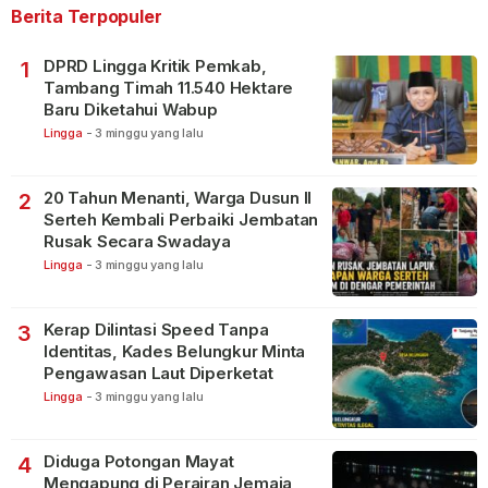
Berita Terpopuler
DPRD Lingga Kritik Pemkab,
1
Tambang Timah 11.540 Hektare
Baru Diketahui Wabup
Lingga
-
3 minggu yang lalu
20 Tahun Menanti, Warga Dusun II
2
Serteh Kembali Perbaiki Jembatan
Rusak Secara Swadaya
Lingga
-
3 minggu yang lalu
Kerap Dilintasi Speed Tanpa
3
Identitas, Kades Belungkur Minta
Pengawasan Laut Diperketat
Lingga
-
3 minggu yang lalu
Diduga Potongan Mayat
4
Mengapung di Perairan Jemaja