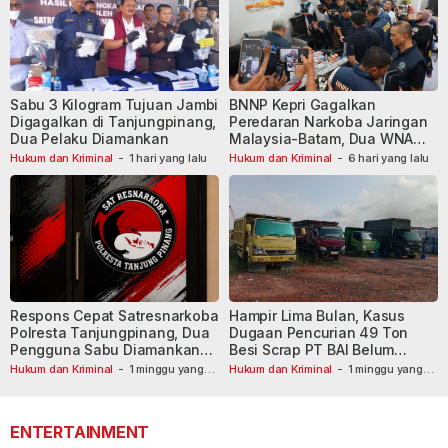
Sabu 3 Kilogram Tujuan Jambi
BNNP Kepri Gagalkan
Digagalkan di Tanjungpinang,
Peredaran Narkoba Jaringan
Dua Pelaku Diamankan
Malaysia-Batam, Dua WNA
Masih Diburu
Hukum dan Kriminal
-
1 hari yang lalu
Hukum dan Kriminal
-
6 hari yang lalu
Respons Cepat Satresnarkoba
Hampir Lima Bulan, Kasus
Polresta Tanjungpinang, Dua
Dugaan Pencurian 49 Ton
Pengguna Sabu Diamankan
Besi Scrap PT BAI Belum
Usai Dilaporkan ke Call Center
Tetapkan Tersangka
Hukum dan Kriminal
-
1 minggu yang
Hukum dan Kriminal
-
1 minggu yang
lalu
110
lalu
ENTERTAINMENT