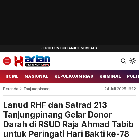
HOME
NASIONAL
KEPULAUAN RIAU
KRIMINAL
POLI
Beranda
Tanjungpinang
24 Juli 2025 16:12
Lanud RHF dan Satrad 213
Tanjungpinang Gelar Donor
Darah di RSUD Raja Ahmad Tabib
untuk Peringati Hari Bakti ke-78