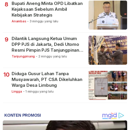
Bupati Aneng Minta OPD Libatkan
8
Kejaksaan Sebelum Ambil
Kebijakan Strategis
Anambas
-
3 minggu yang lalu
Dilantik Langsung Ketua Umum
9
DPP PJS di Jakarta, Dedi Utomo
Resmi Pimpin PJS Tanjungpinang-
Bintan
Tanjungpinang
-
2 minggu yang lalu
Diduga Gusur Lahan Tanpa
10
Musyawarah, PT CSA Dikeluhkan
Warga Desa Limbung
Lingga
-
1 minggu yang lalu