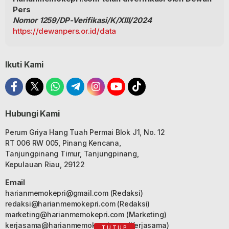
Pers
Nomor 1259/DP-Verifikasi/K/XIII/2024
https://dewanpers.or.id/data
Ikuti Kami
Hubungi Kami
Perum Griya Hang Tuah Permai Blok J1, No. 12
RT 006 RW 005, Pinang Kencana,
Tanjungpinang Timur, Tanjungpinang,
Kepulauan Riau, 29122
Email
harianmemokepri@gmail.com
(Redaksi)
redaksi@harianmemokepri.com
(Redaksi)
marketing@harianmemokepri.com
(Marketing)
kerjasama@harianmemokepri.com
(Kerjasama)
TUTUP