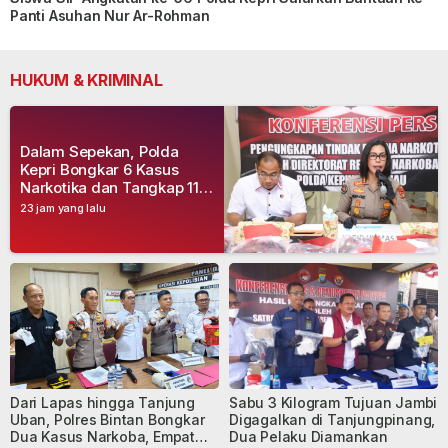
Panti Asuhan Nur Ar-Rohman
HUKUM & KRIMINAL
Dalam Sepekan, Polda
Kepri Bongkar 6 Kasus
Narkotika dan Tangkap 11
Tersangka
23 jam yang lalu
Dari Lapas hingga Tanjung
Sabu 3 Kilogram Tujuan Jambi
Uban, Polres Bintan Bongkar
Digagalkan di Tanjungpinang,
Dua Kasus Narkoba, Empat
Dua Pelaku Diamankan