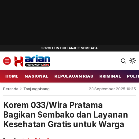
HOME
NASIONAL
KEPULAUAN RIAU
KRIMINAL
POLI
Beranda
Tanjungpinang
23 September 2025 10:35
Korem 033/Wira Pratama
Bagikan Sembako dan Layanan
Kesehatan Gratis untuk Warga