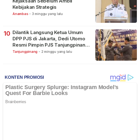
Kejaksaan Sebelum Ambil
Kebijakan Strategis
Anambas
-
3 minggu yang lalu
Dilantik Langsung Ketua Umum
10
DPP PJS di Jakarta, Dedi Utomo
Resmi Pimpin PJS Tanjungpinang-
Bintan
Tanjungpinang
-
2 minggu yang lalu