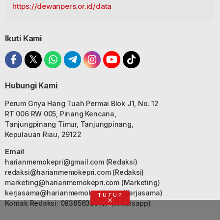
https://dewanpers.or.id/data
Ikuti Kami
Hubungi Kami
Perum Griya Hang Tuah Permai Blok J1, No. 12
RT 006 RW 005, Pinang Kencana,
Tanjungpinang Timur, Tanjungpinang,
Kepulauan Riau, 29122
Email
harianmemokepri@gmail.com
(Redaksi)
redaksi@harianmemokepri.com
(Redaksi)
marketing@harianmemokepri.com
(Marketing)
kerjasama@harianmemokepri.com
(Kerjasama)
TUTUP
Kontak Redaksi: 083856335187 (Whatsapp)