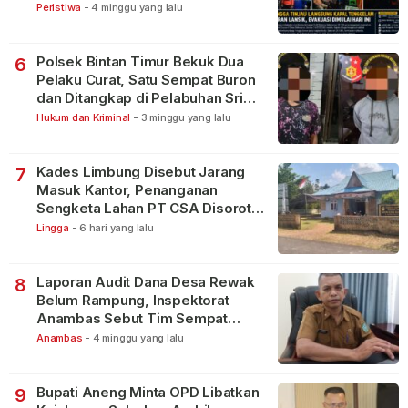
Peristiwa
-
4 minggu yang lalu
Polsek Bintan Timur Bekuk Dua
6
Pelaku Curat, Satu Sempat Buron
dan Ditangkap di Pelabuhan Sri
Bintan Pura
Hukum dan Kriminal
-
3 minggu yang lalu
Kades Limbung Disebut Jarang
7
Masuk Kantor, Penanganan
Sengketa Lahan PT CSA Disorot
Warga
Lingga
-
6 hari yang lalu
Laporan Audit Dana Desa Rewak
8
Belum Rampung, Inspektorat
Anambas Sebut Tim Sempat
Terbagi Tangani Kasus Lain
Anambas
-
4 minggu yang lalu
Bupati Aneng Minta OPD Libatkan
9