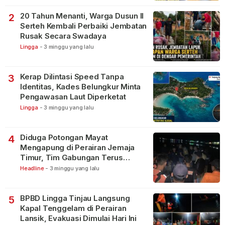
20 Tahun Menanti, Warga Dusun II
2
Serteh Kembali Perbaiki Jembatan
Rusak Secara Swadaya
Lingga
-
3 minggu yang lalu
Kerap Dilintasi Speed Tanpa
3
Identitas, Kades Belungkur Minta
Pengawasan Laut Diperketat
Lingga
-
3 minggu yang lalu
Diduga Potongan Mayat
4
Mengapung di Perairan Jemaja
Timur, Tim Gabungan Terus
Lakukan Pencarian
Headline
-
3 minggu yang lalu
BPBD Lingga Tinjau Langsung
5
Kapal Tenggelam di Perairan
Lansik, Evakuasi Dimulai Hari Ini