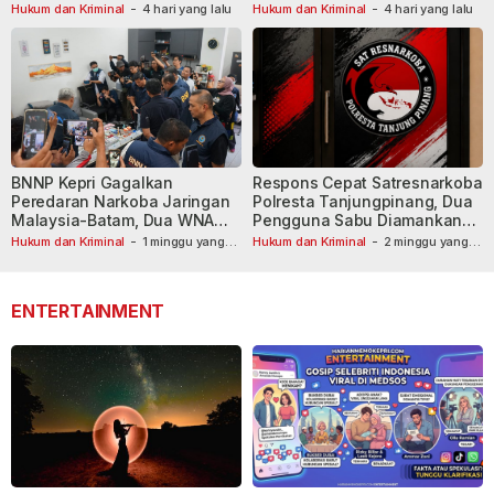
Tersangka Dibekuk
Hukum dan Kriminal
-
4 hari yang lalu
Hukum dan Kriminal
-
4 hari yang lalu
BNNP Kepri Gagalkan
Respons Cepat Satresnarkoba
Peredaran Narkoba Jaringan
Polresta Tanjungpinang, Dua
Malaysia-Batam, Dua WNA
Pengguna Sabu Diamankan
Masih Diburu
Usai Dilaporkan ke Call Center
Hukum dan Kriminal
-
1 minggu yang
Hukum dan Kriminal
-
2 minggu yang
lalu
lalu
110
ENTERTAINMENT