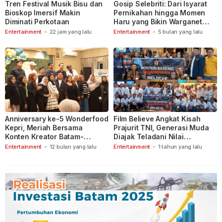
Tren Festival Musik Bisu dan
Gosip Selebriti: Dari Isyarat
Bioskop Imersif Makin
Pernikahan hingga Momen
Diminati Perkotaan
Haru yang Bikin Warganet
Berspekulasi
Entertainment
-
22 jam yang lalu
Entertainment
-
5 bulan yang lalu
Anniversary ke-5 Wonderfood
Film Believe Angkat Kisah
Kepri, Meriah Bersama
Prajurit TNI, Generasi Muda
Konten Kreator Batam-
Diajak Teladani Nilai
Tanjungpinang
Keberanian
Entertainment
-
12 bulan yang lalu
Entertainment
-
1 tahun yang lalu