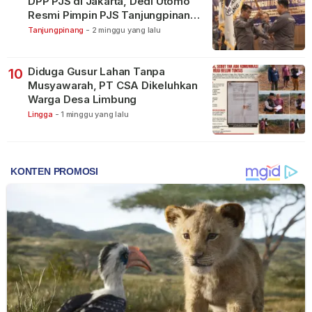
DPP PJS di Jakarta, Dedi Utomo
Resmi Pimpin PJS Tanjungpinang-
Bintan
Tanjungpinang
-
2 minggu yang lalu
Diduga Gusur Lahan Tanpa
10
Musyawarah, PT CSA Dikeluhkan
Warga Desa Limbung
Lingga
-
1 minggu yang lalu