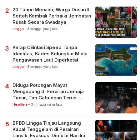
20 Tahun Menanti, Warga Dusun II
2
Serteh Kembali Perbaiki Jembatan
Rusak Secara Swadaya
Lingga
-
3 minggu yang lalu
Kerap Dilintasi Speed Tanpa
3
Identitas, Kades Belungkur Minta
Pengawasan Laut Diperketat
Lingga
-
3 minggu yang lalu
Diduga Potongan Mayat
4
Mengapung di Perairan Jemaja
Timur, Tim Gabungan Terus
Lakukan Pencarian
Headline
-
3 minggu yang lalu
BPBD Lingga Tinjau Langsung
5
Kapal Tenggelam di Perairan
Lansik, Evakuasi Dimulai Hari Ini