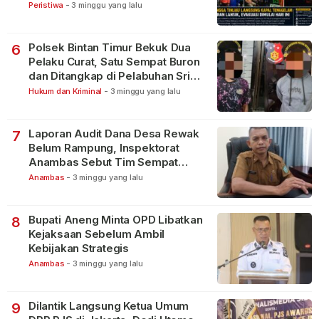
Peristiwa
-
3 minggu yang lalu
Polsek Bintan Timur Bekuk Dua
6
Pelaku Curat, Satu Sempat Buron
dan Ditangkap di Pelabuhan Sri
Bintan Pura
Hukum dan Kriminal
-
3 minggu yang lalu
Laporan Audit Dana Desa Rewak
7
Belum Rampung, Inspektorat
Anambas Sebut Tim Sempat
Terbagi Tangani Kasus Lain
Anambas
-
3 minggu yang lalu
Bupati Aneng Minta OPD Libatkan
8
Kejaksaan Sebelum Ambil
Kebijakan Strategis
Anambas
-
3 minggu yang lalu
Dilantik Langsung Ketua Umum
9