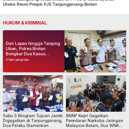
Utomo Resmi Pimpin PJS Tanjungpinang-Bintan
HUKUM & KRIMINAL
Dari Lapas hingga Tanjung
Uban, Polres Bintan
Bongkar Dua Kasus
Narkoba, Empat Tersangka
2 hari yang lalu
Dibekuk
Sabu 3 Kilogram Tujuan Jambi
BNNP Kepri Gagalkan
Digagalkan di Tanjungpinang,
Peredaran Narkoba Jaringan
Dua Pelaku Diamankan
Malaysia-Batam, Dua WNA