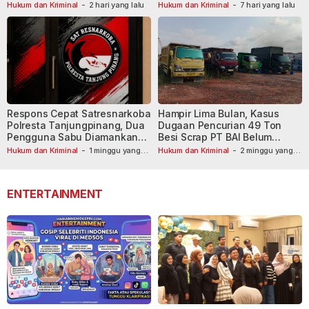
Masih Diburu
Hukum dan Kriminal
-
2 hari yang lalu
Hukum dan Kriminal
-
7 hari yang lalu
Respons Cepat Satresnarkoba
Hampir Lima Bulan, Kasus
Polresta Tanjungpinang, Dua
Dugaan Pencurian 49 Ton
Pengguna Sabu Diamankan
Besi Scrap PT BAI Belum
Usai Dilaporkan ke Call Center
Tetapkan Tersangka
Hukum dan Kriminal
-
1 minggu yang
Hukum dan Kriminal
-
2 minggu yang
lalu
110
lalu
ENTERTAINMENT