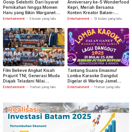
Gosip Selebriti: Dari Isyarat
Anniversary ke-5 Wonderfood
Pernikahan hingga Momen
Kepri, Meriah Bersama
Haru yang Bikin Warganet
Konten Kreator Batam-
Berspekulasi
Tanjungpinang
Entertainment
-
5 bulan yang lalu
Entertainment
-
12 bulan yang lalu
Film Believe Angkat Kisah
Tantang Suara Emasmu!
Prajurit TNI, Generasi Muda
Lomba Karaoke Dangdut
Diajak Teladani Nilai
Digelar di Warkop Jamel
Keberanian
Ganet
Entertainment
-
1 tahun yang lalu
Entertainment
-
1 tahun yang lalu