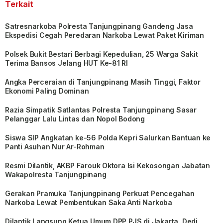
Terkait
Satresnarkoba Polresta Tanjungpinang Gandeng Jasa
Ekspedisi Cegah Peredaran Narkoba Lewat Paket Kiriman
Polsek Bukit Bestari Berbagi Kepedulian, 25 Warga Sakit
Terima Bansos Jelang HUT Ke-81 RI
Angka Perceraian di Tanjungpinang Masih Tinggi, Faktor
Ekonomi Paling Dominan
Razia Simpatik Satlantas Polresta Tanjungpinang Sasar
Pelanggar Lalu Lintas dan Nopol Bodong
Siswa SIP Angkatan ke-56 Polda Kepri Salurkan Bantuan ke
Panti Asuhan Nur Ar-Rohman
Resmi Dilantik, AKBP Farouk Oktora Isi Kekosongan Jabatan
Wakapolresta Tanjungpinang
Gerakan Pramuka Tanjungpinang Perkuat Pencegahan
Narkoba Lewat Pembentukan Saka Anti Narkoba
Dilantik Langsung Ketua Umum DPP PJS di Jakarta, Dedi