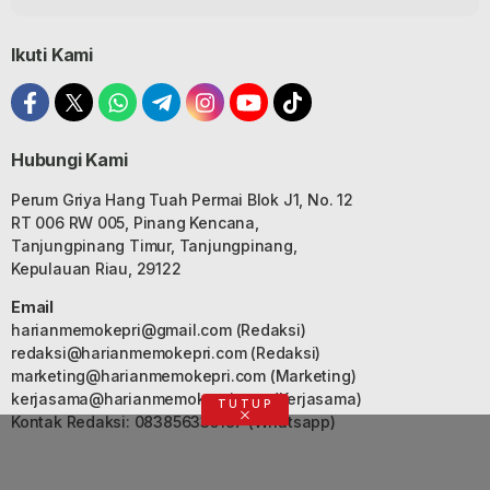
Ikuti Kami
Hubungi Kami
Perum Griya Hang Tuah Permai Blok J1, No. 12
RT 006 RW 005, Pinang Kencana,
Tanjungpinang Timur, Tanjungpinang,
Kepulauan Riau, 29122
Email
harianmemokepri@gmail.com
(Redaksi)
redaksi@harianmemokepri.com
(Redaksi)
marketing@harianmemokepri.com
(Marketing)
kerjasama@harianmemokepri.com
(Kerjasama)
TUTUP
Kontak Redaksi: 083856335187 (Whatsapp)