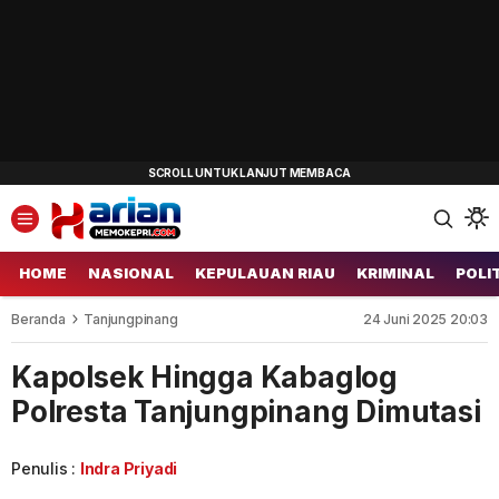
HOME
NASIONAL
KEPULAUAN RIAU
KRIMINAL
POLI
Beranda
Tanjungpinang
24 Juni 2025 20:03
Kapolsek Hingga Kabaglog
Polresta Tanjungpinang Dimutasi
Penulis :
Indra Priyadi