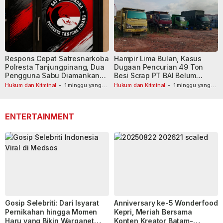
Respons Cepat Satresnarkoba
Hampir Lima Bulan, Kasus
Polresta Tanjungpinang, Dua
Dugaan Pencurian 49 Ton
Pengguna Sabu Diamankan
Besi Scrap PT BAI Belum
Usai Dilaporkan ke Call Center
Tetapkan Tersangka
Hukum dan Kriminal
-
1 minggu yang
Hukum dan Kriminal
-
1 minggu yang
lalu
110
lalu
ENTERTAINMENT
Gosip Selebriti: Dari Isyarat
Anniversary ke-5 Wonderfood
Pernikahan hingga Momen
Kepri, Meriah Bersama
Haru yang Bikin Warganet
Konten Kreator Batam-