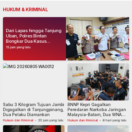
HUKUM & KRIMINAL
Dari Lapas hingga Tanjung
Uban, Polres Bintan
Bongkar Dua Kasus
Narkoba, Empat Tersangka
15 jam yang lalu
Dibekuk
Sabu 3 Kilogram Tujuan Jambi
BNNP Kepri Gagalkan
Digagalkan di Tanjungpinang,
Peredaran Narkoba Jaringan
Dua Pelaku Diamankan
Malaysia-Batam, Dua WNA
Masih Diburu
Hukum dan Kriminal
-
20 jam yang lalu
Hukum dan Kriminal
-
6 hari yang lalu