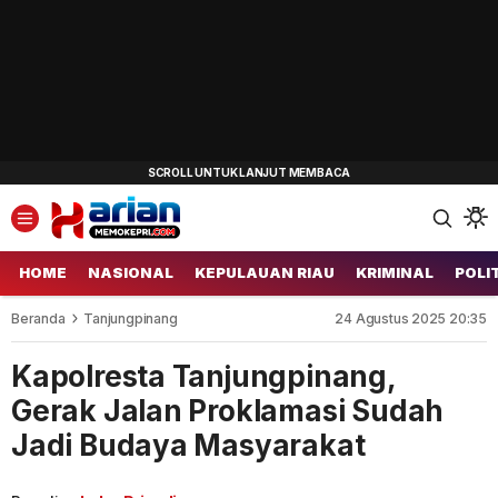
HOME
NASIONAL
KEPULAUAN RIAU
KRIMINAL
POLI
Beranda
Tanjungpinang
24 Agustus 2025 20:35
Kapolresta Tanjungpinang,
Gerak Jalan Proklamasi Sudah
Jadi Budaya Masyarakat