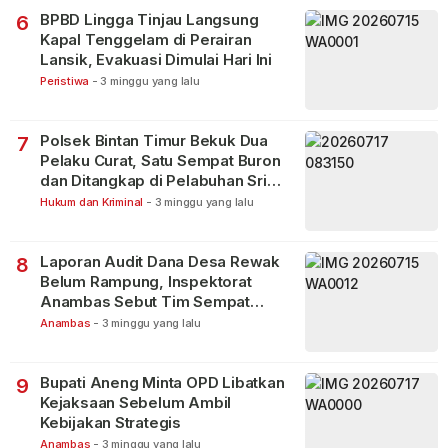
BPBD Lingga Tinjau Langsung
6
Kapal Tenggelam di Perairan
Lansik, Evakuasi Dimulai Hari Ini
Peristiwa
-
3 minggu yang lalu
Polsek Bintan Timur Bekuk Dua
7
Pelaku Curat, Satu Sempat Buron
dan Ditangkap di Pelabuhan Sri
Bintan Pura
Hukum dan Kriminal
-
3 minggu yang lalu
Laporan Audit Dana Desa Rewak
8
Belum Rampung, Inspektorat
Anambas Sebut Tim Sempat
Terbagi Tangani Kasus Lain
Anambas
-
3 minggu yang lalu
Bupati Aneng Minta OPD Libatkan
9
Kejaksaan Sebelum Ambil
Kebijakan Strategis
Anambas
-
3 minggu yang lalu