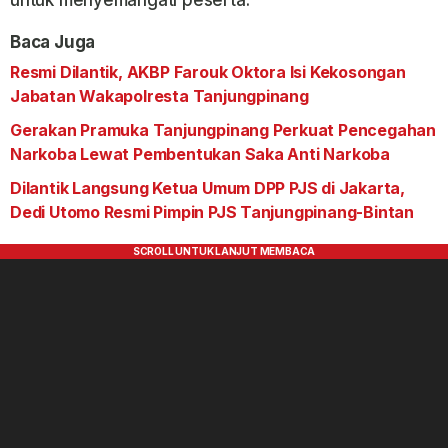
untuk menyemangati peserta.
Baca Juga
Resmi Dilantik, AKBP Farouk Oktora Isi Kekosongan
Jabatan Wakapolresta Tanjungpinang
Gerakan Pramuka Tanjungpinang Perkuat Pencegahan
Narkoba Lewat Pembentukan Saka Anti Narkoba
Dilantik Langsung Ketua Umum DPP PJS di Jakarta,
Dedi Utomo Resmi Pimpin PJS Tanjungpinang-Bintan