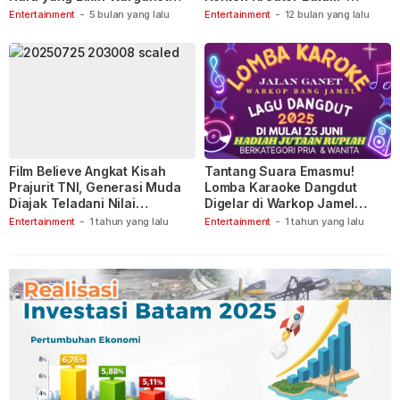
Berspekulasi
Tanjungpinang
Entertainment
-
5 bulan yang lalu
Entertainment
-
12 bulan yang lalu
Film Believe Angkat Kisah
Tantang Suara Emasmu!
Prajurit TNI, Generasi Muda
Lomba Karaoke Dangdut
Diajak Teladani Nilai
Digelar di Warkop Jamel
Keberanian
Ganet
Entertainment
-
1 tahun yang lalu
Entertainment
-
1 tahun yang lalu