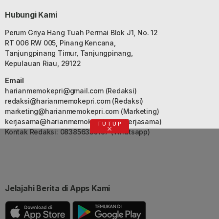
Hubungi Kami
Perum Griya Hang Tuah Permai Blok J1, No. 12
RT 006 RW 005, Pinang Kencana,
Tanjungpinang Timur, Tanjungpinang,
Kepulauan Riau, 29122
Email
harianmemokepri@gmail.com
(Redaksi)
redaksi@harianmemokepri.com
(Redaksi)
marketing@harianmemokepri.com
(Marketing)
kerjasama@harianmemokepri.com
(Kerjasama)
TUTUP
Kontak Redaksi: 083856335187 (Whatsapp)
Jelajahi Berita di Apps Kami