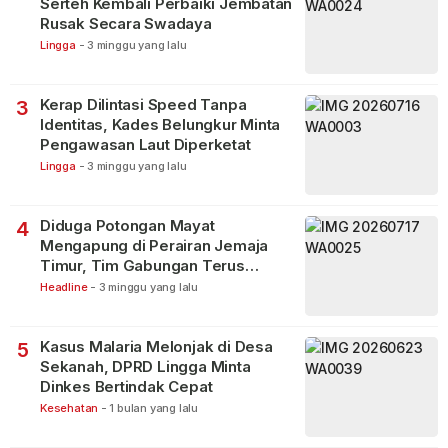
Serteh Kembali Perbaiki Jembatan
Rusak Secara Swadaya
Lingga
-
3 minggu yang lalu
Kerap Dilintasi Speed Tanpa
3
Identitas, Kades Belungkur Minta
Pengawasan Laut Diperketat
Lingga
-
3 minggu yang lalu
Diduga Potongan Mayat
4
Mengapung di Perairan Jemaja
Timur, Tim Gabungan Terus
Lakukan Pencarian
Headline
-
3 minggu yang lalu
Kasus Malaria Melonjak di Desa
5
Sekanah, DPRD Lingga Minta
Dinkes Bertindak Cepat
Kesehatan
-
1 bulan yang lalu