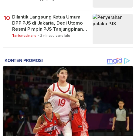
Dilantik Langsung Ketua Umum
10
DPP PJS di Jakarta, Dedi Utomo
Resmi Pimpin PJS Tanjungpinang-
Bintan
Tanjungpinang
-
2 minggu yang lalu