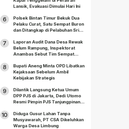
Kapal Tenggelam di Perairan
Lansik, Evakuasi Dimulai Hari Ini
Polsek Bintan Timur Bekuk Dua
6
Pelaku Curat, Satu Sempat Buron
dan Ditangkap di Pelabuhan Sri
Bintan Pura
Laporan Audit Dana Desa Rewak
7
Belum Rampung, Inspektorat
Anambas Sebut Tim Sempat
Terbagi Tangani Kasus Lain
Bupati Aneng Minta OPD Libatkan
8
Kejaksaan Sebelum Ambil
Kebijakan Strategis
Dilantik Langsung Ketua Umum
9
DPP PJS di Jakarta, Dedi Utomo
Resmi Pimpin PJS Tanjungpinang-
Bintan
Diduga Gusur Lahan Tanpa
10
Musyawarah, PT CSA Dikeluhkan
Warga Desa Limbung