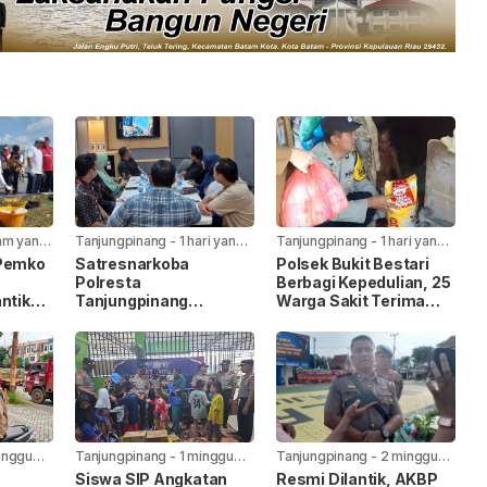
jam yang
Tanjungpinang
-
1 hari yang
Tanjungpinang
-
1 hari yang
lalu
lalu
 Pemko
Satresnarkoba
Polsek Bukit Bestari
Polresta
Berbagi Kepedulian, 25
ntik
Tanjungpinang
Warga Sakit Terima
laiman
Gandeng Jasa
Bansos Jelang HUT Ke-
I
Ekspedisi Cegah
81 RI
Peredaran Narkoba
Lewat Paket Kiriman
inggu
Tanjungpinang
-
1 minggu
Tanjungpinang
-
2 minggu
yang lalu
yang lalu
Siswa SIP Angkatan
Resmi Dilantik, AKBP