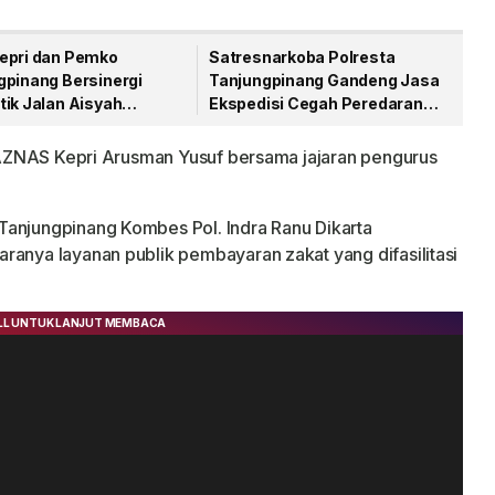
epri dan Pemko
Satresnarkoba Polresta
gpinang Bersinergi
Tanjungpinang Gandeng Jasa
tik Jalan Aisyah
Ekspedisi Cegah Peredaran
an Menjelang HUT RI
Narkoba Lewat Paket Kiriman
a BAZNAS Kepri Arusman Yusuf bersama jajaran pengurus
Tanjungpinang Kombes Pol. Indra Ranu Dikarta
ranya layanan publik pembayaran zakat yang difasilitasi