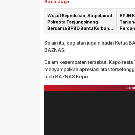
Baca Juga
Wujud Kepedulian, Satpolairud
BPJN K
Polresta Tanjungpinang
Tanjun
Bersama BPBD Bantu Korban
Percan
Laka Laut
Sulaim
Selain itu, kegiatan juga dihadiri Ketu
BAZNAS.
Dalam kesempatan tersebut, Kapolresta 
menyampaikan apresiasi atas terselengga
oleh BAZNAS Kepri.