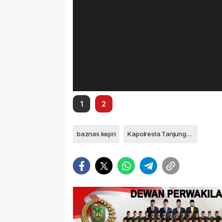
1
2
baznas kepri
Kapolresta Tanjungpinang