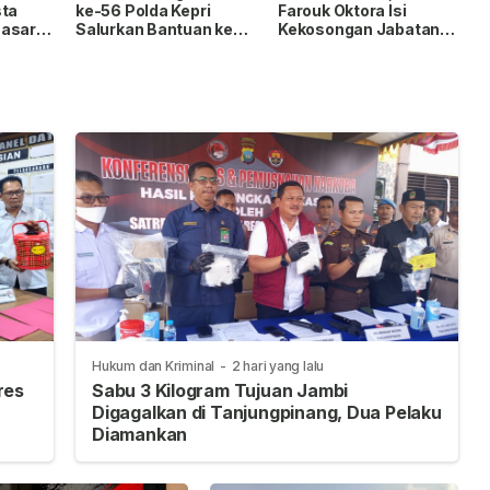
sta
ke-56 Polda Kepri
Farouk Oktora Isi
Sasar
Salurkan Bantuan ke
Kekosongan Jabatan
intas
Panti Asuhan Nur Ar-
Wakapolresta
ng
Rohman
Tanjungpinang
Hukum dan Kriminal
-
2 hari yang lalu
res
Sabu 3 Kilogram Tujuan Jambi
Digagalkan di Tanjungpinang, Dua Pelaku
Diamankan