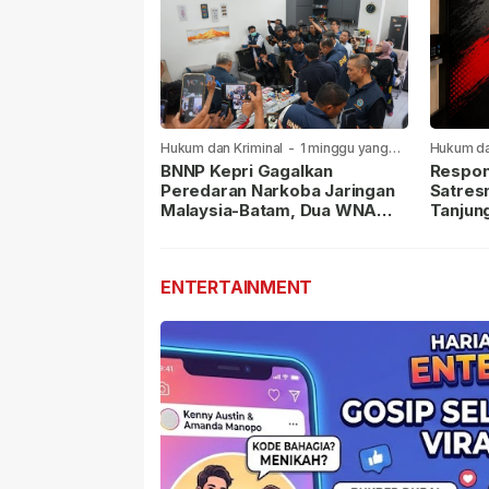
Hukum dan Kriminal
-
1 minggu yang
Hukum da
lalu
lalu
BNNP Kepri Gagalkan
Respon
Peredaran Narkoba Jaringan
Satres
Malaysia-Batam, Dua WNA
Tanjun
Masih Diburu
Sabu D
Dilapor
ENTERTAINMENT