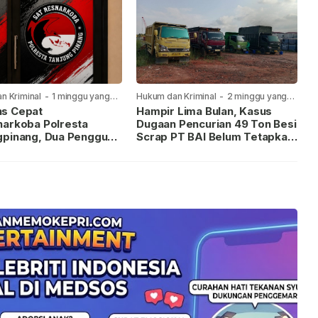
n Kriminal
-
1 minggu yang
Hukum dan Kriminal
-
2 minggu yang
lalu
s Cepat
Hampir Lima Bulan, Kasus
narkoba Polresta
Dugaan Pencurian 49 Ton Besi
gpinang, Dua Pengguna
Scrap PT BAI Belum Tetapkan
iamankan Usai
Tersangka
kan ke Call Center 110