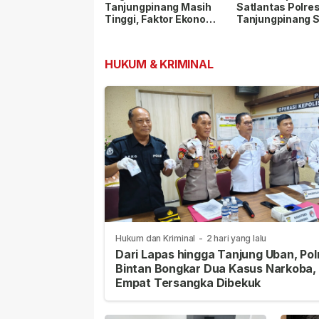
Tanjungpinang Masih
Satlantas Polre
Tinggi, Faktor Ekonomi
Tanjungpinang 
Paling Dominan
Pelanggar Lalu L
dan Nopol Bodo
HUKUM & KRIMINAL
Hukum dan Kriminal
-
2 hari yang lalu
Dari Lapas hingga Tanjung Uban, Pol
Bintan Bongkar Dua Kasus Narkoba,
Empat Tersangka Dibekuk