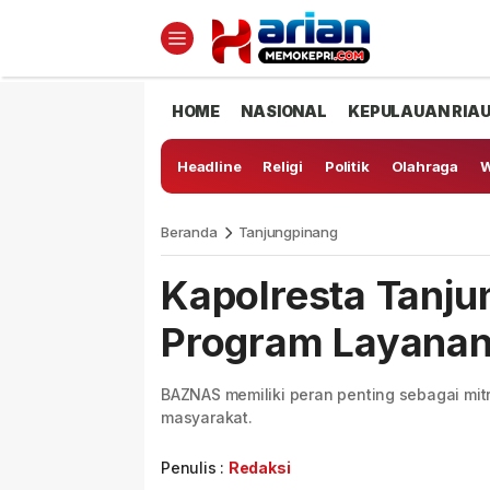
HOME
NASIONAL
KEPULAUAN RIA
Headline
Religi
Politik
Olahraga
W
Beranda
Tanjungpinang
Kapolresta Tanju
Program Layanan
BAZNAS memiliki peran penting sebagai mi
masyarakat.
Penulis :
Redaksi