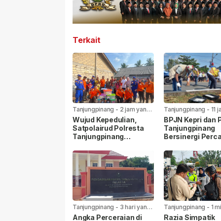
Terkait
Tanjungpinang
-
2 jam yang
Tanjungpinang
-
11 
lalu
lalu
Wujud Kepedulian,
BPJN Kepri dan
Satpolairud Polresta
Tanjungpinang
Tanjungpinang
Bersinergi Perca
Bersama BPBD Bantu
Jalan Aisyah Su
Korban Laka Laut
Menjelang HUT R
Tanjungpinang
-
3 hari yang
Tanjungpinang
-
1 m
lalu
yang lalu
Angka Perceraian di
Razia Simpatik