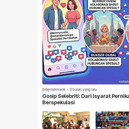
Entertainment
-
5 bulan yang lalu
Gosip Selebriti: Dari Isyarat Per
Berspekulasi