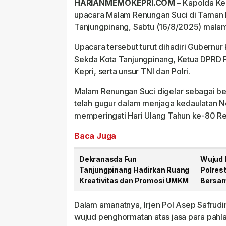
HARIANMEMOKEPRI.COM –
Kapolda Kep
upacara Malam Renungan Suci di Taman
Tanjungpinang, Sabtu (16/8/2025) malam
Upacara tersebut turut dihadiri Gubernu
Sekda Kota Tanjungpinang, Ketua DPRD P
Kepri, serta unsur TNI dan Polri.
Malam Renungan Suci digelar sebagai b
telah gugur dalam menjaga kedaulatan Ne
memperingati Hari Ulang Tahun ke-80 Re
Baca Juga
Dekranasda Fun
Wujud 
Tanjungpinang Hadirkan Ruang
Polres
Kreativitas dan Promosi UMKM
Bersam
Laka L
Dalam amanatnya, Irjen Pol Asep Safrud
wujud penghormatan atas jasa para pahlaw