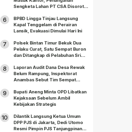
Masuk Kantor, Penanganan
Sengketa Lahan PT CSA Disorot
Warga
BPBD Lingga Tinjau Langsung
6
Kapal Tenggelam di Perairan
Lansik, Evakuasi Dimulai Hari Ini
Polsek Bintan Timur Bekuk Dua
7
Pelaku Curat, Satu Sempat Buron
dan Ditangkap di Pelabuhan Sri
Bintan Pura
Laporan Audit Dana Desa Rewak
8
Belum Rampung, Inspektorat
Anambas Sebut Tim Sempat
Terbagi Tangani Kasus Lain
Bupati Aneng Minta OPD Libatkan
9
Kejaksaan Sebelum Ambil
Kebijakan Strategis
Dilantik Langsung Ketua Umum
10
DPP PJS di Jakarta, Dedi Utomo
Resmi Pimpin PJS Tanjungpinang-