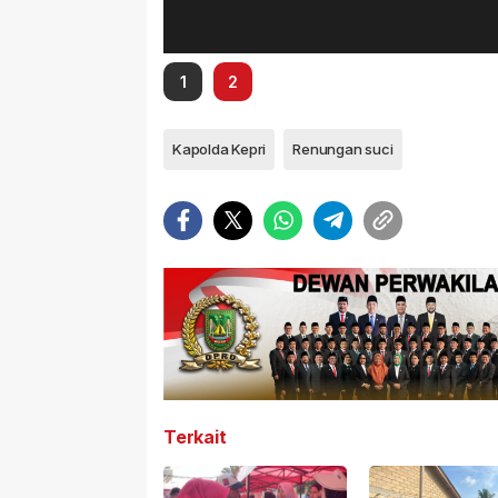
1
2
Kapolda Kepri
Renungan suci
Terkait