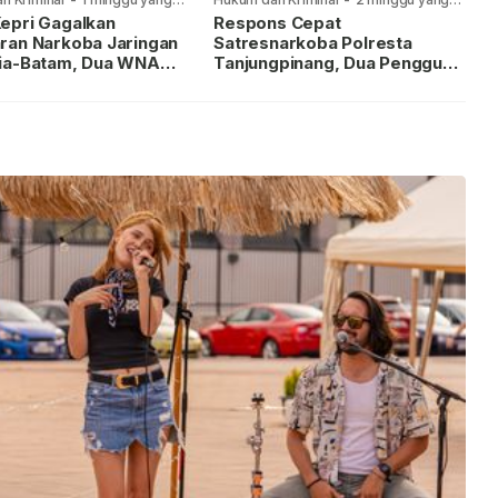
lalu
epri Gagalkan
Respons Cepat
ran Narkoba Jaringan
Satresnarkoba Polresta
ia-Batam, Dua WNA
Tanjungpinang, Dua Pengguna
Diburu
Sabu Diamankan Usai
Dilaporkan ke Call Center 110