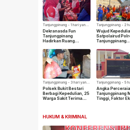
Tanjungpinang
-
1 hari yang
Tanjungpinang
-
2 h
lalu
lalu
Dekranasda Fun
Wujud Kepedulia
Tanjungpinang
Satpolairud Polr
Hadirkan Ruang
Tanjungpinang
Kreativitas dan
Bersama BPBD 
Promosi UMKM
Korban Laka Lau
Tanjungpinang
-
3 hari yang
Tanjungpinang
-
5 h
lalu
lalu
Polsek Bukit Bestari
Angka Perceraia
Berbagi Kepedulian, 25
Tanjungpinang 
Warga Sakit Terima
Tinggi, Faktor E
Bansos Jelang HUT Ke-
Paling Dominan
81 RI
HUKUM & KRIMINAL