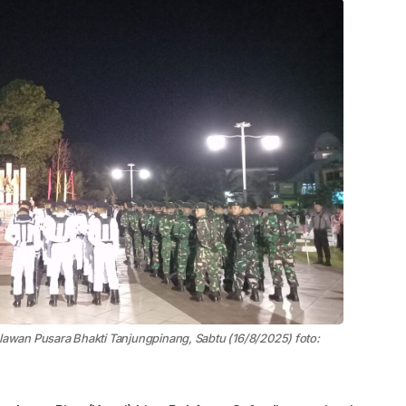
wan Pusara Bhakti Tanjungpinang, Sabtu (16/8/2025) foto: