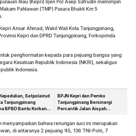
ulauan Riau (Kepri) Irjen Pol Asep Safrudin memimpin
 Makam Pahlawan (TMP) Pusara Bhakti Km 5
.
r Kepri Ansar Ahmad, Wakil Wali Kota Tanjungpinang,
rovinsi Kepri dan DPRD Tanjungpinang, Forkopimda
entuk penghormatan kepada para pejuang bangsa yang
gara Kesatuan Republik Indonesia (NKRI), sekaligus
publik Indonesia.
Kepedulian, Satpolairud
BPJN Kepri dan Pemko
ta Tanjungpinang
Tanjungpinang Bersinergi
a BPBD Bantu Korban
Percantik Jalan Aisyah
aut
Sulaiman Menjelang HUT RI
in menyampaikan bahwa renungan suci ini merupakan
an, di antaranya 2 pejuang ’45, 136 TNI-Polri, 7