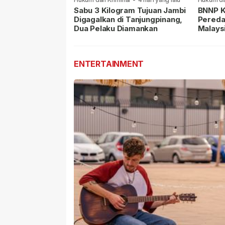
lalu
Sabu 3 Kilogram Tujuan Jambi
BNNP K
Digagalkan di Tanjungpinang,
Pereda
Dua Pelaku Diamankan
Malays
Masih 
ENTERTAINMENT