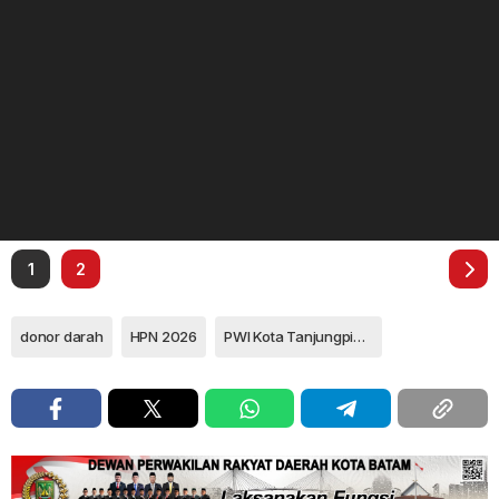
1
2
donor darah
HPN 2026
PWI Kota Tanjungpinang