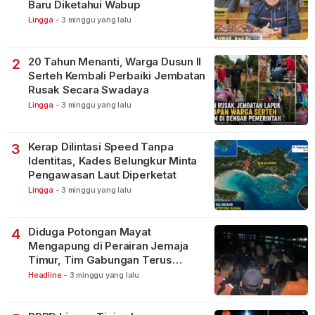
Baru Diketahui Wabup
Lingga
-
3 minggu yang lalu
20 Tahun Menanti, Warga Dusun II
2
Serteh Kembali Perbaiki Jembatan
Rusak Secara Swadaya
Lingga
-
3 minggu yang lalu
Kerap Dilintasi Speed Tanpa
3
Identitas, Kades Belungkur Minta
Pengawasan Laut Diperketat
Lingga
-
3 minggu yang lalu
Diduga Potongan Mayat
4
Mengapung di Perairan Jemaja
Timur, Tim Gabungan Terus
Lakukan Pencarian
Headline
-
3 minggu yang lalu