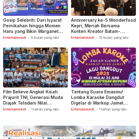
Gosip Selebriti: Dari Isyarat
Anniversary ke-5 Wonderfood
Pernikahan hingga Momen
Kepri, Meriah Bersama
Haru yang Bikin Warganet
Konten Kreator Batam-
Berspekulasi
Tanjungpinang
Entertainment
-
5 bulan yang lalu
Entertainment
-
12 bulan yang lalu
Film Believe Angkat Kisah
Tantang Suara Emasmu!
Prajurit TNI, Generasi Muda
Lomba Karaoke Dangdut
Diajak Teladani Nilai
Digelar di Warkop Jamel
Keberanian
Ganet
Entertainment
-
1 tahun yang lalu
Entertainment
-
1 tahun yang lalu