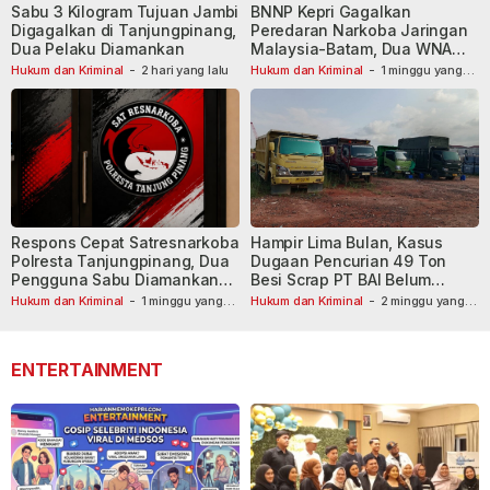
Sabu 3 Kilogram Tujuan Jambi
BNNP Kepri Gagalkan
Digagalkan di Tanjungpinang,
Peredaran Narkoba Jaringan
Dua Pelaku Diamankan
Malaysia-Batam, Dua WNA
Masih Diburu
Hukum dan Kriminal
-
2 hari yang lalu
Hukum dan Kriminal
-
1 minggu yang
lalu
Respons Cepat Satresnarkoba
Hampir Lima Bulan, Kasus
Polresta Tanjungpinang, Dua
Dugaan Pencurian 49 Ton
Pengguna Sabu Diamankan
Besi Scrap PT BAI Belum
Usai Dilaporkan ke Call Center
Tetapkan Tersangka
Hukum dan Kriminal
-
1 minggu yang
Hukum dan Kriminal
-
2 minggu yang
lalu
110
lalu
ENTERTAINMENT