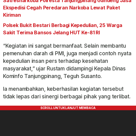
Satresnarkoba Polresta Tanjungpinang Gandeng Jasa
Ekspedisi Cegah Peredaran Narkoba Lewat Paket
Kiriman
Polsek Bukit Bestari Berbagi Kepedulian, 25 Warga
Sakit Terima Bansos Jelang HUT Ke-81 RI
“Kegiatan ini sangat bermanfaat. Selain membantu
pemenuhan darah di PMI, juga menjadi contoh nyata
kepedulian insan pers terhadap kesehatan
masyarakat,” ujar Rustam didampingi Kepala Dinas
Kominfo Tanjungpinang, Teguh Susanto.
Ia menambahkan, keberhasilan kegiatan tersebut
tidak lepas dari sinergi berbagai pihak yang terlibat.