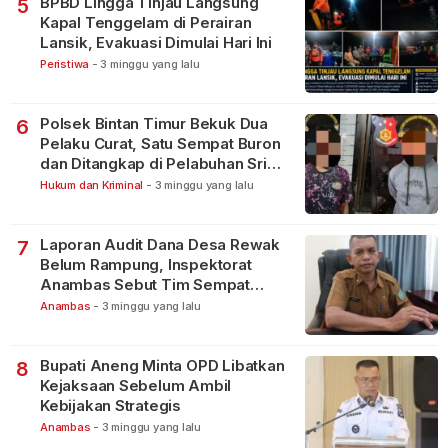
BPBD Lingga Tinjau Langsung
5
Kapal Tenggelam di Perairan
Lansik, Evakuasi Dimulai Hari Ini
Peristiwa
-
3 minggu yang lalu
Polsek Bintan Timur Bekuk Dua
6
Pelaku Curat, Satu Sempat Buron
dan Ditangkap di Pelabuhan Sri
Bintan Pura
Hukum dan Kriminal
-
3 minggu yang lalu
Laporan Audit Dana Desa Rewak
7
Belum Rampung, Inspektorat
Anambas Sebut Tim Sempat
Terbagi Tangani Kasus Lain
Anambas
-
3 minggu yang lalu
Bupati Aneng Minta OPD Libatkan
8
Kejaksaan Sebelum Ambil
Kebijakan Strategis
Anambas
-
3 minggu yang lalu