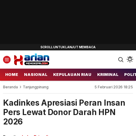
HOME
NASIONAL
KEPULAUAN RIAU
KRIMINAL
POLI
Beranda
Tanjungpinang
5 Februari 2026 18:25
Kadinkes Apresiasi Peran Insan
Pers Lewat Donor Darah HPN
2026