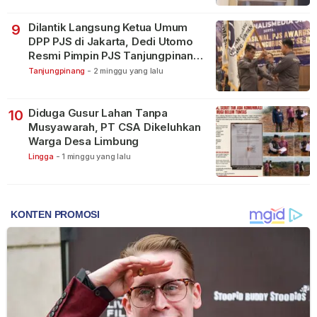
Dilantik Langsung Ketua Umum
9
DPP PJS di Jakarta, Dedi Utomo
Resmi Pimpin PJS Tanjungpinang-
Bintan
Tanjungpinang
-
2 minggu yang lalu
Diduga Gusur Lahan Tanpa
10
Musyawarah, PT CSA Dikeluhkan
Warga Desa Limbung
Lingga
-
1 minggu yang lalu