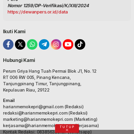
Nomor 1259/DP-Verifikasi/K/XIII/2024
https://dewanpers.or.id/data
Ikuti Kami
Hubungi Kami
Perum Griya Hang Tuah Permai Blok J1, No. 12
RT 006 RW 005, Pinang Kencana,
Tanjungpinang Timur, Tanjungpinang,
Kepulauan Riau, 29122
Email
harianmemokepri@gmail.com
(Redaksi)
redaksi@harianmemokepri.com
(Redaksi)
marketing@harianmemokepri.com
(Marketing)
kerjasama@harianmemokepri.com
(Kerjasama)
TUTUP
Kontak Redaksi: 083856335187 (Whatsapp)