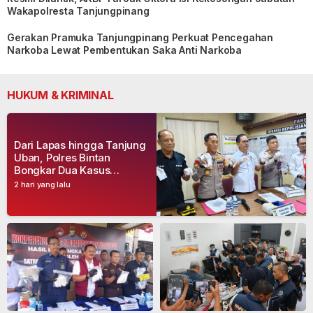
Wakapolresta Tanjungpinang
Gerakan Pramuka Tanjungpinang Perkuat Pencegahan
Narkoba Lewat Pembentukan Saka Anti Narkoba
HUKUM & KRIMINAL
Dari Lapas hingga Tanjung
Uban, Polres Bintan
Bongkar Dua Kasus
Narkoba, Empat Tersangka
2 hari yang lalu
Dibekuk