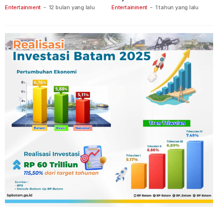
Tanjungpinang
Keberanian
Entertainment
-
12 bulan yang lalu
Entertainment
-
1 tahun yang lalu