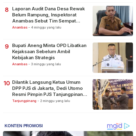
Laporan Audit Dana Desa Rewak
8
Belum Rampung, Inspektorat
Anambas Sebut Tim Sempat
Terbagi Tangani Kasus Lain
Anambas
-
4 minggu yang lalu
Bupati Aneng Minta OPD Libatkan
9
Kejaksaan Sebelum Ambil
Kebijakan Strategis
Anambas
-
3 minggu yang lalu
Dilantik Langsung Ketua Umum
10
DPP PJS di Jakarta, Dedi Utomo
Resmi Pimpin PJS Tanjungpinang-
Bintan
Tanjungpinang
-
2 minggu yang lalu