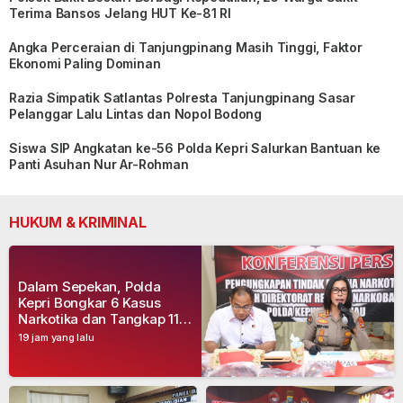
Terima Bansos Jelang HUT Ke-81 RI
Angka Perceraian di Tanjungpinang Masih Tinggi, Faktor
Ekonomi Paling Dominan
Razia Simpatik Satlantas Polresta Tanjungpinang Sasar
Pelanggar Lalu Lintas dan Nopol Bodong
Siswa SIP Angkatan ke-56 Polda Kepri Salurkan Bantuan ke
Panti Asuhan Nur Ar-Rohman
HUKUM & KRIMINAL
Dalam Sepekan, Polda
Kepri Bongkar 6 Kasus
Narkotika dan Tangkap 11
Tersangka
19 jam yang lalu