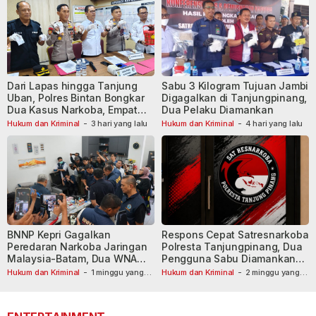
Dari Lapas hingga Tanjung
Sabu 3 Kilogram Tujuan Jambi
Uban, Polres Bintan Bongkar
Digagalkan di Tanjungpinang,
Dua Kasus Narkoba, Empat
Dua Pelaku Diamankan
Tersangka Dibekuk
Hukum dan Kriminal
-
3 hari yang lalu
Hukum dan Kriminal
-
4 hari yang lalu
BNNP Kepri Gagalkan
Respons Cepat Satresnarkoba
Peredaran Narkoba Jaringan
Polresta Tanjungpinang, Dua
Malaysia-Batam, Dua WNA
Pengguna Sabu Diamankan
Masih Diburu
Usai Dilaporkan ke Call Center
Hukum dan Kriminal
-
1 minggu yang
Hukum dan Kriminal
-
2 minggu yang
lalu
lalu
110