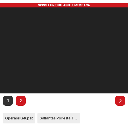
1
2
Operasi Ketupat
Satlantas Polresta Tanjungpinang