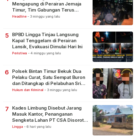
Mengapung di Perairan Jemaja
Timur, Tim Gabungan Terus
Lakukan Pencarian
Headline
-
3 minggu yang lalu
BPBD Lingga Tinjau Langsung
5
Kapal Tenggelam di Perairan
Lansik, Evakuasi Dimulai Hari Ini
Peristiwa
-
4 minggu yang lalu
Polsek Bintan Timur Bekuk Dua
6
Pelaku Curat, Satu Sempat Buron
dan Ditangkap di Pelabuhan Sri
Bintan Pura
Hukum dan Kriminal
-
3 minggu yang lalu
Kades Limbung Disebut Jarang
7
Masuk Kantor, Penanganan
Sengketa Lahan PT CSA Disorot
Warga
Lingga
-
6 hari yang lalu