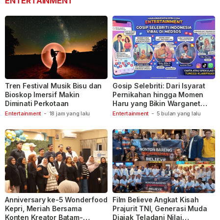
ENTERTAINMENT
Tren Festival Musik Bisu dan
Gosip Selebriti: Dari Isyarat
Bioskop Imersif Makin
Pernikahan hingga Momen
Diminati Perkotaan
Haru yang Bikin Warganet
Berspekulasi
Entertainment
-
18 jam yang lalu
Entertainment
-
5 bulan yang lalu
Anniversary ke-5 Wonderfood
Film Believe Angkat Kisah
Kepri, Meriah Bersama
Prajurit TNI, Generasi Muda
Konten Kreator Batam-
Diajak Teladani Nilai