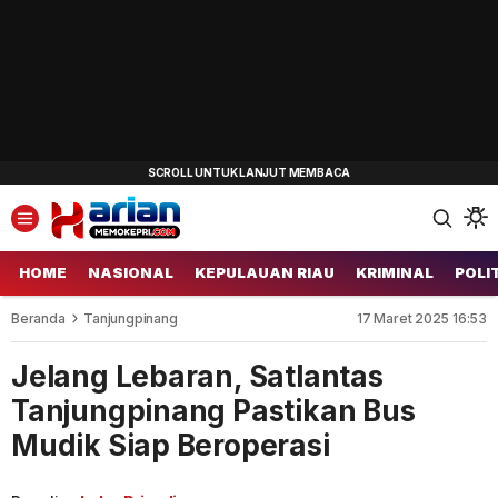
HOME
NASIONAL
KEPULAUAN RIAU
KRIMINAL
POLI
Beranda
Tanjungpinang
17 Maret 2025 16:53
Jelang Lebaran, Satlantas
Tanjungpinang Pastikan Bus
Mudik Siap Beroperasi