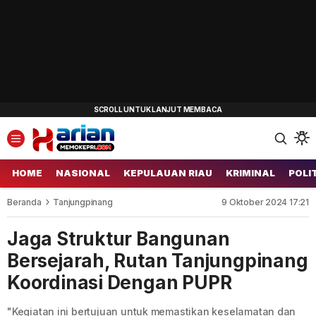
HOME
NASIONAL
KEPULAUAN RIAU
KRIMINAL
POLI
Beranda
Tanjungpinang
9 Oktober 2024 17:21
Jaga Struktur Bangunan
Bersejarah, Rutan Tanjungpinang
Koordinasi Dengan PUPR
"Kegiatan ini bertujuan untuk memastikan keselamatan dan