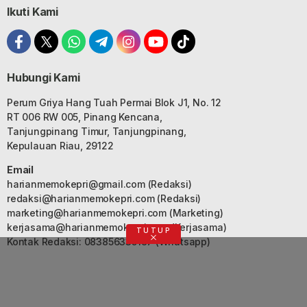
Ikuti Kami
Hubungi Kami
Perum Griya Hang Tuah Permai Blok J1, No. 12
RT 006 RW 005, Pinang Kencana,
Tanjungpinang Timur, Tanjungpinang,
Kepulauan Riau, 29122
Email
harianmemokepri@gmail.com
(Redaksi)
redaksi@harianmemokepri.com
(Redaksi)
marketing@harianmemokepri.com
(Marketing)
kerjasama@harianmemokepri.com
(Kerjasama)
TUTUP
Kontak Redaksi: 083856335187 (Whatsapp)