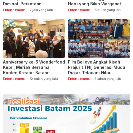
Diminati Perkotaan
Haru yang Bikin Warganet
Berspekulasi
Entertainment
-
7 jam yang lalu
Entertainment
-
5 bulan yang lalu
Anniversary ke-5 Wonderfood
Film Believe Angkat Kisah
Kepri, Meriah Bersama
Prajurit TNI, Generasi Muda
Konten Kreator Batam-
Diajak Teladani Nilai
Tanjungpinang
Keberanian
Entertainment
-
12 bulan yang lalu
Entertainment
-
1 tahun yang lalu