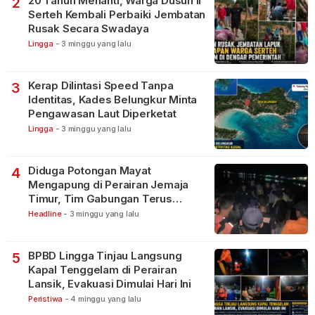
20 Tahun Menanti, Warga Dusun II
2
Serteh Kembali Perbaiki Jembatan
Rusak Secara Swadaya
Lingga
-
3 minggu yang lalu
Kerap Dilintasi Speed Tanpa
3
Identitas, Kades Belungkur Minta
Pengawasan Laut Diperketat
Lingga
-
3 minggu yang lalu
Diduga Potongan Mayat
4
Mengapung di Perairan Jemaja
Timur, Tim Gabungan Terus
Lakukan Pencarian
Headline
-
3 minggu yang lalu
BPBD Lingga Tinjau Langsung
5
Kapal Tenggelam di Perairan
Lansik, Evakuasi Dimulai Hari Ini
Peristiwa
-
4 minggu yang lalu