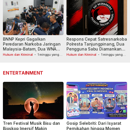
BNNP Kepri Gagalkan
Respons Cepat Satresnarkoba
Peredaran Narkoba Jaringan
Polresta Tanjungpinang, Dua
Malaysia-Batam, Dua WNA
Pengguna Sabu Diamankan
Masih Diburu
Usai Dilaporkan ke Call Center
Hukum dan Kriminal
-
1 minggu yang
Hukum dan Kriminal
-
1 minggu yang
lalu
lalu
110
ENTERTAINMENT
Tren Festival Musik Bisu dan
Gosip Selebriti: Dari Isyarat
Bioskop Imersif Makin
Pernikahan hingga Momen