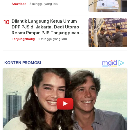
Anambas
-
3 minggu yang lalu
Dilantik Langsung Ketua Umum
10
DPP PJS di Jakarta, Dedi Utomo
Resmi Pimpin PJS Tanjungpinang-
Bintan
Tanjungpinang
-
2 minggu yang lalu