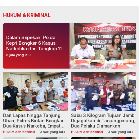
HUKUM & KRIMINAL
Dalam Sepekan, Polda
Kepri Bongkar 6 Kasus
Narkotika dan Tangkap 11
Tersangka
8 jam yang lalu
Dari Lapas hingga Tanjung
Sabu 3 Kilogram Tujuan Jambi
Uban, Polres Bintan Bongkar
Digagalkan di Tanjungpinang,
Dua Kasus Narkoba, Empat
Dua Pelaku Diamankan
Tersangka Dibekuk
Hukum dan Kriminal
-
3 hari yang lalu
Hukum dan Kriminal
-
3 hari yang lalu