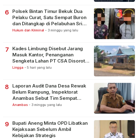
Polsek Bintan Timur Bekuk Dua
6
Pelaku Curat, Satu Sempat Buron
dan Ditangkap di Pelabuhan Sri
Bintan Pura
Hukum dan Kriminal
-
3 minggu yang lalu
Kades Limbung Disebut Jarang
7
Masuk Kantor, Penanganan
Sengketa Lahan PT CSA Disorot
Warga
Lingga
-
5 hari yang lalu
Laporan Audit Dana Desa Rewak
8
Belum Rampung, Inspektorat
Anambas Sebut Tim Sempat
Terbagi Tangani Kasus Lain
Anambas
-
3 minggu yang lalu
Bupati Aneng Minta OPD Libatkan
9
Kejaksaan Sebelum Ambil
Kebijakan Strategis