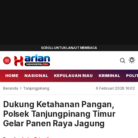
HOME
NASIONAL
KEPULAUAN RIAU
KRIMINAL
POLI
Beranda
Tanjungpinang
6 Februari 2026 16:02
Dukung Ketahanan Pangan,
Polsek Tanjungpinang Timur
Gelar Panen Raya Jagung