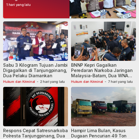
Narkoba, Empat Tersangka
1 hari yang lalu
Dibekuk
Sabu 3 Kilogram Tujuan Jambi
BNNP Kepri Gagalkan
Digagalkan di Tanjungpinang,
Peredaran Narkoba Jaringan
Dua Pelaku Diamankan
Malaysia-Batam, Dua WNA
Masih Diburu
Hukum dan Kriminal
-
2 hari yang lalu
Hukum dan Kriminal
-
7 hari yang lalu
Respons Cepat Satresnarkoba
Hampir Lima Bulan, Kasus
Polresta Tanjungpinang, Dua
Dugaan Pencurian 49 Ton