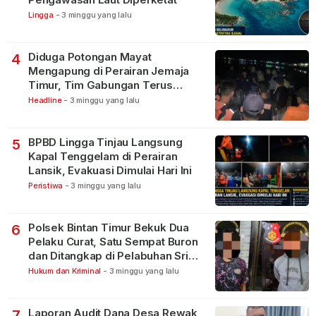
Lingga
-
3 minggu yang lalu
Diduga Potongan Mayat
4
Mengapung di Perairan Jemaja
Timur, Tim Gabungan Terus
Lakukan Pencarian
Headline
-
3 minggu yang lalu
BPBD Lingga Tinjau Langsung
5
Kapal Tenggelam di Perairan
Lansik, Evakuasi Dimulai Hari Ini
Peristiwa
-
3 minggu yang lalu
Polsek Bintan Timur Bekuk Dua
6
Pelaku Curat, Satu Sempat Buron
dan Ditangkap di Pelabuhan Sri
Bintan Pura
Hukum dan Kriminal
-
3 minggu yang lalu
Laporan Audit Dana Desa Rewak
7