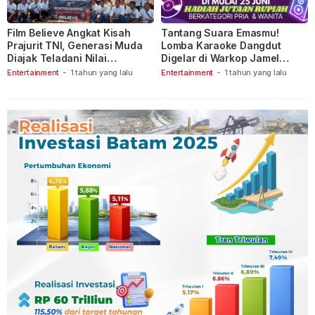
Film Believe Angkat Kisah
Tantang Suara Emasmu!
Prajurit TNI, Generasi Muda
Lomba Karaoke Dangdut
Diajak Teladani Nilai
Digelar di Warkop Jamel
Keberanian
Ganet
Entertainment
-
1 tahun yang lalu
Entertainment
-
1 tahun yang lalu