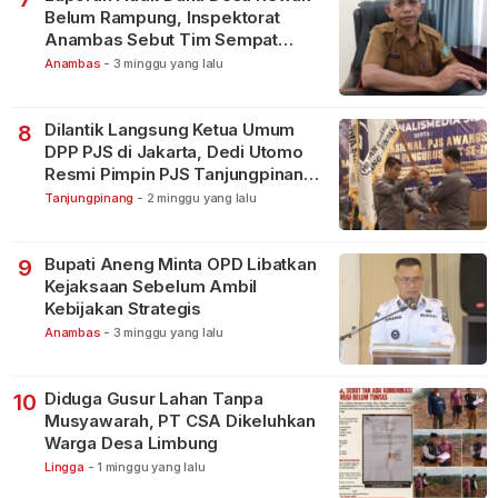
Belum Rampung, Inspektorat
Anambas Sebut Tim Sempat
Terbagi Tangani Kasus Lain
Anambas
-
3 minggu yang lalu
Dilantik Langsung Ketua Umum
8
DPP PJS di Jakarta, Dedi Utomo
Resmi Pimpin PJS Tanjungpinang-
Bintan
Tanjungpinang
-
2 minggu yang lalu
Bupati Aneng Minta OPD Libatkan
9
Kejaksaan Sebelum Ambil
Kebijakan Strategis
Anambas
-
3 minggu yang lalu
Diduga Gusur Lahan Tanpa
10
Musyawarah, PT CSA Dikeluhkan
Warga Desa Limbung
Lingga
-
1 minggu yang lalu