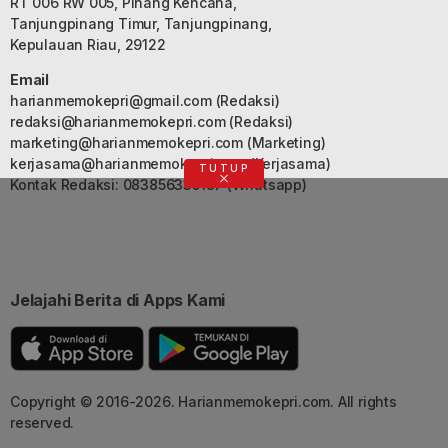
RT 006 RW 005, Pinang Kencana,
Tanjungpinang Timur, Tanjungpinang,
Kepulauan Riau, 29122
Email
harianmemokepri@gmail.com
(Redaksi)
redaksi@harianmemokepri.com
(Redaksi)
marketing@harianmemokepri.com
(Marketing)
kerjasama@harianmemokepri.com
(Kerjasama)
TUTUP
Kontak Redaksi: 083856335187 (Whatsapp)
Jelajahi Berita di Apps Kami
Copyright © 2016-2026. Harianmemokepri.com. All rights
reserved.