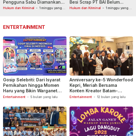
Pengguna Sabu Diamankan
Besi Scrap PT BAI Belum
Usai Dilaporkan ke Call Center
Tetapkan Tersangka
Hukum dan Kriminal
-
1 minggu yang
Hukum dan Kriminal
-
1 minggu yang
lalu
110
lalu
ENTERTAINMENT
Gosip Selebriti: Dari Isyarat
Anniversary ke-5 Wonderfood
Pernikahan hingga Momen
Kepri, Meriah Bersama
Haru yang Bikin Warganet
Konten Kreator Batam-
Berspekulasi
Tanjungpinang
Entertainment
-
5 bulan yang lalu
Entertainment
-
12 bulan yang lalu