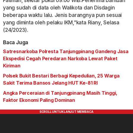
Fatimah, sekitar pukul 09:00 WIB.Penerima bantuan
yang sudah di data oleh Walikota dan Disdagin
beberapa waktu lalu. Jenis barangnya pun sesuai
yang diminta oleh pelaku IKM,”kata Riany, Selasa
(24/2023).
Baca Juga
Satresnarkoba Polresta Tanjungpinang Gandeng Jasa
Ekspedisi Cegah Peredaran Narkoba Lewat Paket
Kiriman
Polsek Bukit Bestari Berbagi Kepedulian, 25 Warga
Sakit Terima Bansos Jelang HUT Ke-81 RI
Angka Perceraian di Tanjungpinang Masih Tinggi,
Faktor Ekonomi Paling Dominan