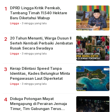
DPRD Lingga Kritik Pemkab,
1
Tambang Timah 11.540 Hektare
Baru Diketahui Wabup
Lingga
-
3 minggu yang lalu
20 Tahun Menanti, Warga Dusun II
2
Serteh Kembali Perbaiki Jembatan
Rusak Secara Swadaya
Lingga
-
3 minggu yang lalu
Kerap Dilintasi Speed Tanpa
3
Identitas, Kades Belungkur Minta
Pengawasan Laut Diperketat
Lingga
-
3 minggu yang lalu
Diduga Potongan Mayat
4
Mengapung di Perairan Jemaja
Timur, Tim Gabungan Terus