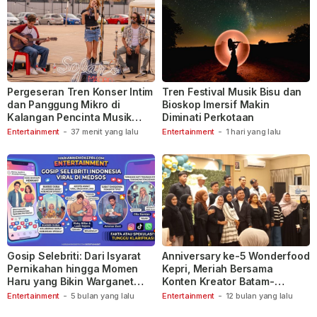
Pergeseran Tren Konser Intim
Tren Festival Musik Bisu dan
dan Panggung Mikro di
Bioskop Imersif Makin
Kalangan Pencinta Musik
Diminati Perkotaan
Indonesia
Entertainment
-
37 menit yang lalu
Entertainment
-
1 hari yang lalu
Gosip Selebriti: Dari Isyarat
Anniversary ke-5 Wonderfood
Pernikahan hingga Momen
Kepri, Meriah Bersama
Haru yang Bikin Warganet
Konten Kreator Batam-
Berspekulasi
Tanjungpinang
Entertainment
-
5 bulan yang lalu
Entertainment
-
12 bulan yang lalu