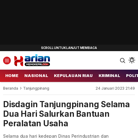
HOME
NASIONAL
KEPULAUAN RIAU
KRIMINAL
POLI
Beranda
Tanjungpinang
24 Januari 2023 21:49
Disdagin Tanjungpinang Selama
Dua Hari Salurkan Bantuan
Peralatan Usaha
Selama dua hari kedepan Dinas Perindustrian dan