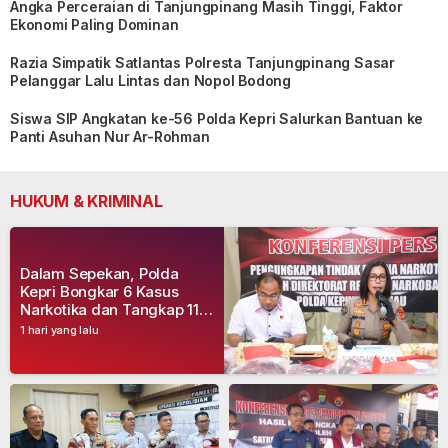
Angka Perceraian di Tanjungpinang Masih Tinggi, Faktor
Ekonomi Paling Dominan
Razia Simpatik Satlantas Polresta Tanjungpinang Sasar
Pelanggar Lalu Lintas dan Nopol Bodong
Siswa SIP Angkatan ke-56 Polda Kepri Salurkan Bantuan ke
Panti Asuhan Nur Ar-Rohman
HUKUM & KRIMINAL
Dalam Sepekan, Polda
Kepri Bongkar 6 Kasus
Narkotika dan Tangkap 11
Tersangka
1 hari yang lalu