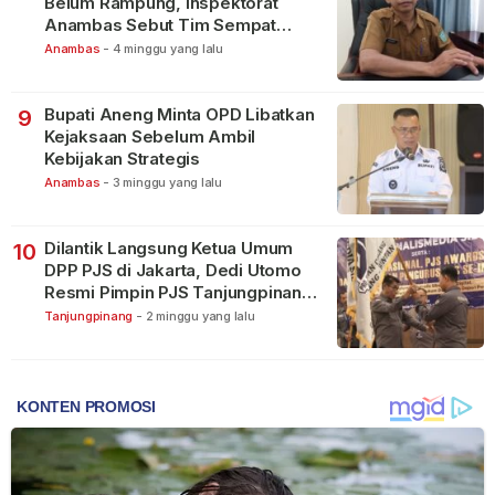
Belum Rampung, Inspektorat
Anambas Sebut Tim Sempat
Terbagi Tangani Kasus Lain
Anambas
-
4 minggu yang lalu
Bupati Aneng Minta OPD Libatkan
9
Kejaksaan Sebelum Ambil
Kebijakan Strategis
Anambas
-
3 minggu yang lalu
Dilantik Langsung Ketua Umum
10
DPP PJS di Jakarta, Dedi Utomo
Resmi Pimpin PJS Tanjungpinang-
Bintan
Tanjungpinang
-
2 minggu yang lalu