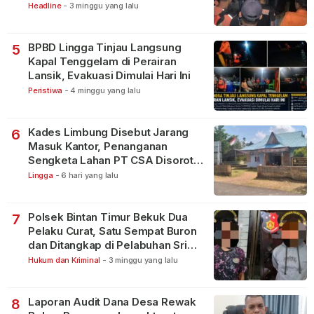
Lakukan Pencarian
Headline
-
3 minggu yang lalu
BPBD Lingga Tinjau Langsung
5
Kapal Tenggelam di Perairan
Lansik, Evakuasi Dimulai Hari Ini
Peristiwa
-
4 minggu yang lalu
Kades Limbung Disebut Jarang
6
Masuk Kantor, Penanganan
Sengketa Lahan PT CSA Disorot
Warga
Lingga
-
6 hari yang lalu
Polsek Bintan Timur Bekuk Dua
7
Pelaku Curat, Satu Sempat Buron
dan Ditangkap di Pelabuhan Sri
Bintan Pura
Hukum dan Kriminal
-
3 minggu yang lalu
Laporan Audit Dana Desa Rewak
8