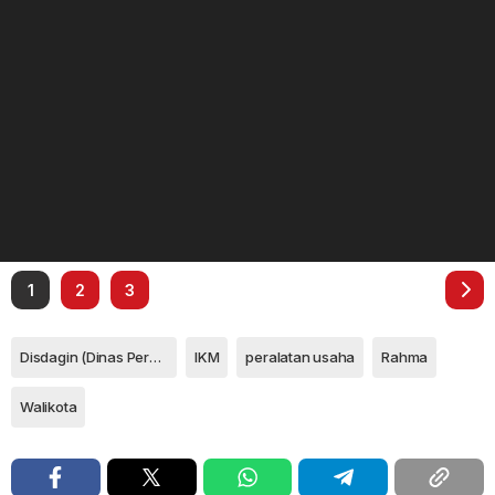
1
2
3
Disdagin (Dinas Perdagangan dan Perindustrian)
IKM
peralatan usaha
Rahma
Walikota