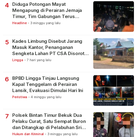
Diduga Potongan Mayat
4
Mengapung di Perairan Jemaja
Timur, Tim Gabungan Terus
Lakukan Pencarian
Headline
-
3 minggu yang lalu
Kades Limbung Disebut Jarang
5
Masuk Kantor, Penanganan
Sengketa Lahan PT CSA Disorot
Warga
Lingga
-
7 hari yang lalu
BPBD Lingga Tinjau Langsung
6
Kapal Tenggelam di Perairan
Lansik, Evakuasi Dimulai Hari Ini
Peristiwa
-
4 minggu yang lalu
Polsek Bintan Timur Bekuk Dua
7
Pelaku Curat, Satu Sempat Buron
dan Ditangkap di Pelabuhan Sri
Bintan Pura
Hukum dan Kriminal
-
3 minggu yang lalu