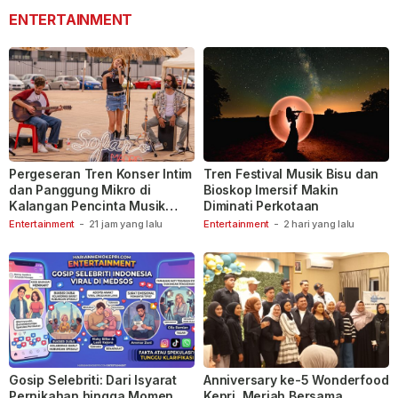
ENTERTAINMENT
Pergeseran Tren Konser Intim
Tren Festival Musik Bisu dan
dan Panggung Mikro di
Bioskop Imersif Makin
Kalangan Pencinta Musik
Diminati Perkotaan
Indonesia
Entertainment
-
21 jam yang lalu
Entertainment
-
2 hari yang lalu
Gosip Selebriti: Dari Isyarat
Anniversary ke-5 Wonderfood
Pernikahan hingga Momen
Kepri, Meriah Bersama