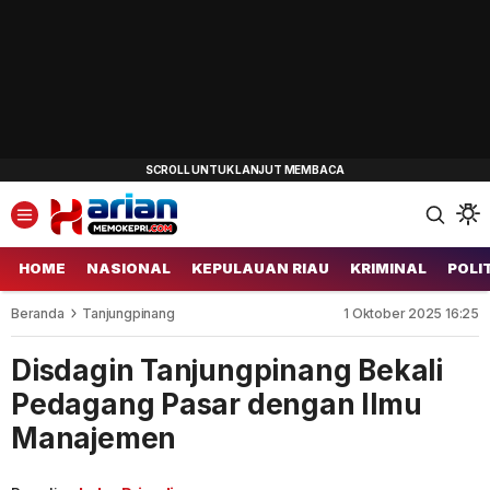
HOME
NASIONAL
KEPULAUAN RIAU
KRIMINAL
POLI
Beranda
Tanjungpinang
1 Oktober 2025 16:25
Disdagin Tanjungpinang Bekali
Pedagang Pasar dengan Ilmu
Manajemen