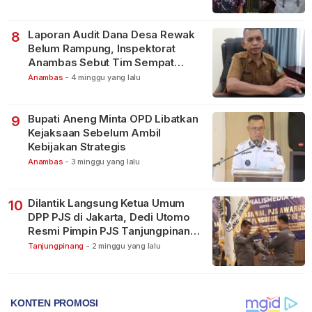
Laporan Audit Dana Desa Rewak
8
Belum Rampung, Inspektorat
Anambas Sebut Tim Sempat
Terbagi Tangani Kasus Lain
Anambas
-
4 minggu yang lalu
Bupati Aneng Minta OPD Libatkan
9
Kejaksaan Sebelum Ambil
Kebijakan Strategis
Anambas
-
3 minggu yang lalu
Dilantik Langsung Ketua Umum
10
DPP PJS di Jakarta, Dedi Utomo
Resmi Pimpin PJS Tanjungpinang-
Bintan
Tanjungpinang
-
2 minggu yang lalu