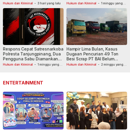
Masih Diburu
Hukum dan Kriminal
-
3 hari yang lalu
Hukum dan Kriminal
-
1 minggu yang
lalu
Respons Cepat Satresnarkoba
Hampir Lima Bulan, Kasus
Polresta Tanjungpinang, Dua
Dugaan Pencurian 49 Ton
Pengguna Sabu Diamankan
Besi Scrap PT BAI Belum
Usai Dilaporkan ke Call Center
Tetapkan Tersangka
Hukum dan Kriminal
-
1 minggu yang
Hukum dan Kriminal
-
2 minggu yang
lalu
110
lalu
ENTERTAINMENT