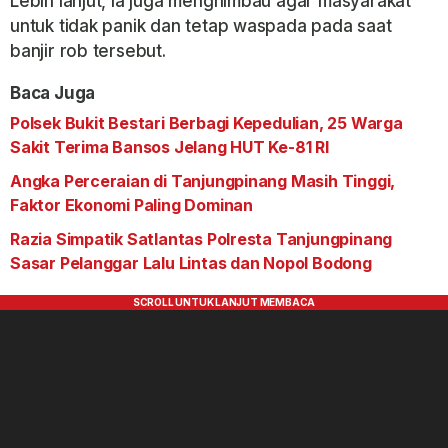
Lebih lanjut, Ia juga menghimbau agar masyarakat
untuk tidak panik dan tetap waspada pada saat
banjir rob tersebut.
Baca Juga
Polsek Bukit Bestari Berbagi Kepedulian, 25 Warga
Sakit Terima Bansos Jelang HUT Ke-81 RI
Angka Perceraian di Tanjungpinang Masih Tinggi,
Faktor Ekonomi Paling Dominan
Razia Simpatik Satlantas Polresta Tanjungpinang
Sasar Pelanggar Lalu Lintas dan Nopol Bodong