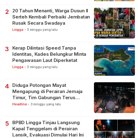
20 Tahun Menanti, Warga Dusun II
2
Serteh Kembali Perbaiki Jembatan
Rusak Secara Swadaya
Lingga
-
3 minggu yang lalu
Kerap Dilintasi Speed Tanpa
3
Identitas, Kades Belungkur Minta
Pengawasan Laut Diperketat
Lingga
-
3 minggu yang lalu
Diduga Potongan Mayat
4
Mengapung di Perairan Jemaja
Timur, Tim Gabungan Terus
Lakukan Pencarian
Headline
-
3 minggu yang lalu
BPBD Lingga Tinjau Langsung
5
Kapal Tenggelam di Perairan
Lansik, Evakuasi Dimulai Hari Ini