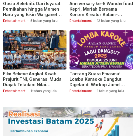
Gosip Selebriti: Dari Isyarat
Anniversary ke-5 Wonderfood
Pernikahan hingga Momen
Kepri, Meriah Bersama
Haru yang Bikin Warganet
Konten Kreator Batam-
Berspekulasi
Tanjungpinang
Entertainment
-
5 bulan yang lalu
Entertainment
-
12 bulan yang lalu
Film Believe Angkat Kisah
Tantang Suara Emasmu!
Prajurit TNI, Generasi Muda
Lomba Karaoke Dangdut
Diajak Teladani Nilai
Digelar di Warkop Jamel
Keberanian
Ganet
Entertainment
-
1 tahun yang lalu
Entertainment
-
1 tahun yang lalu