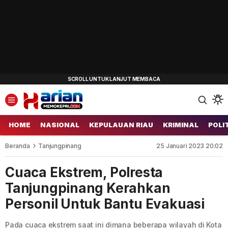
HOME
NASIONAL
KEPULAUAN RIAU
KRIMINAL
POLI
Beranda
Tanjungpinang
25 Januari 2023 20:02
Cuaca Ekstrem, Polresta
Tanjungpinang Kerahkan
Personil Untuk Bantu Evakuasi
Pada cuaca ekstrem saat ini dimana beberapa wilayah di Kota