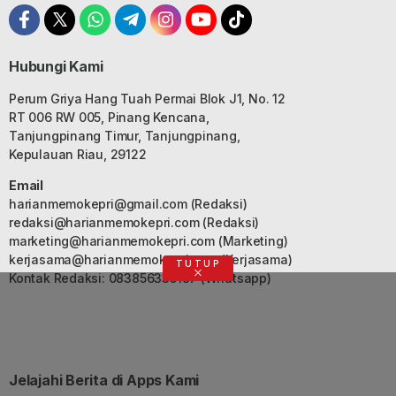
Hubungi Kami
Perum Griya Hang Tuah Permai Blok J1, No. 12
RT 006 RW 005, Pinang Kencana,
Tanjungpinang Timur, Tanjungpinang,
Kepulauan Riau, 29122
Email
harianmemokepri@gmail.com
(Redaksi)
redaksi@harianmemokepri.com
(Redaksi)
marketing@harianmemokepri.com
(Marketing)
kerjasama@harianmemokepri.com
(Kerjasama)
TUTUP
Kontak Redaksi: 083856335187 (Whatsapp)
Jelajahi Berita di Apps Kami