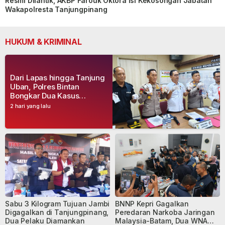
Resmi Dilantik, AKBP Farouk Oktora Isi Kekosongan Jabatan
Wakapolresta Tanjungpinang
HUKUM & KRIMINAL
Dari Lapas hingga Tanjung
Uban, Polres Bintan
Bongkar Dua Kasus
Narkoba, Empat Tersangka
2 hari yang lalu
Dibekuk
Sabu 3 Kilogram Tujuan Jambi
BNNP Kepri Gagalkan
Digagalkan di Tanjungpinang,
Peredaran Narkoba Jaringan
Dua Pelaku Diamankan
Malaysia-Batam, Dua WNA