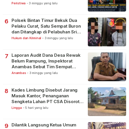
Peristiwa
-
3 minggu yang lalu
Polsek Bintan Timur Bekuk Dua
6
Pelaku Curat, Satu Sempat Buron
dan Ditangkap di Pelabuhan Sri
Bintan Pura
Hukum dan Kriminal
-
3 minggu yang lalu
Laporan Audit Dana Desa Rewak
7
Belum Rampung, Inspektorat
Anambas Sebut Tim Sempat
Terbagi Tangani Kasus Lain
Anambas
-
3 minggu yang lalu
Kades Limbung Disebut Jarang
8
Masuk Kantor, Penanganan
Sengketa Lahan PT CSA Disorot
Warga
Lingga
-
5 hari yang lalu
Dilantik Langsung Ketua Umum
9