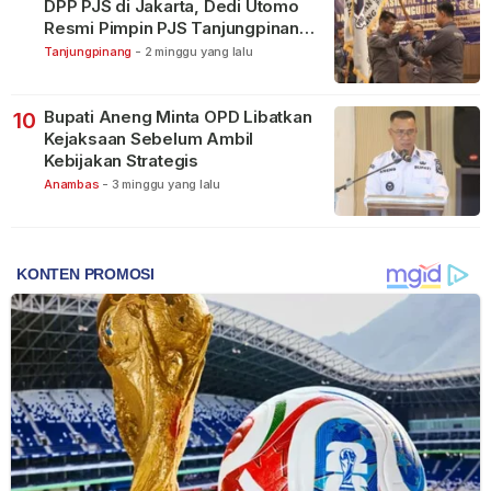
DPP PJS di Jakarta, Dedi Utomo
Resmi Pimpin PJS Tanjungpinang-
Bintan
Tanjungpinang
-
2 minggu yang lalu
Bupati Aneng Minta OPD Libatkan
10
Kejaksaan Sebelum Ambil
Kebijakan Strategis
Anambas
-
3 minggu yang lalu