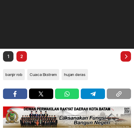
1
2
banjir rob
Cuaca Ekstrem
hujan deras