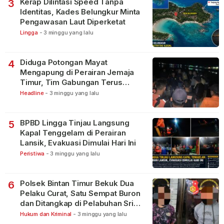
Kerap Dilintasi Speed Tanpa
3
Identitas, Kades Belungkur Minta
Pengawasan Laut Diperketat
Lingga
-
3 minggu yang lalu
Diduga Potongan Mayat
4
Mengapung di Perairan Jemaja
Timur, Tim Gabungan Terus
Lakukan Pencarian
Headline
-
3 minggu yang lalu
BPBD Lingga Tinjau Langsung
5
Kapal Tenggelam di Perairan
Lansik, Evakuasi Dimulai Hari Ini
Peristiwa
-
3 minggu yang lalu
Polsek Bintan Timur Bekuk Dua
6
Pelaku Curat, Satu Sempat Buron
dan Ditangkap di Pelabuhan Sri
Bintan Pura
Hukum dan Kriminal
-
3 minggu yang lalu