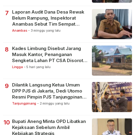
Laporan Audit Dana Desa Rewak
7
Belum Rampung, Inspektorat
Anambas Sebut Tim Sempat
Terbagi Tangani Kasus Lain
Anambas
-
3 minggu yang lalu
Kades Limbung Disebut Jarang
8
Masuk Kantor, Penanganan
Sengketa Lahan PT CSA Disorot
Warga
Lingga
-
5 hari yang lalu
Dilantik Langsung Ketua Umum
9
DPP PJS di Jakarta, Dedi Utomo
Resmi Pimpin PJS Tanjungpinang-
Bintan
Tanjungpinang
-
2 minggu yang lalu
Bupati Aneng Minta OPD Libatkan
10
Kejaksaan Sebelum Ambil
Kebijakan Strategis