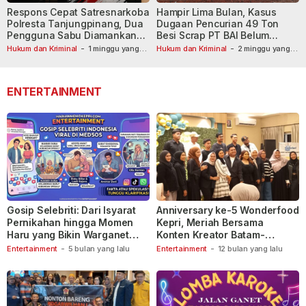
Respons Cepat Satresnarkoba
Hampir Lima Bulan, Kasus
Polresta Tanjungpinang, Dua
Dugaan Pencurian 49 Ton
Pengguna Sabu Diamankan
Besi Scrap PT BAI Belum
Usai Dilaporkan ke Call Center
Tetapkan Tersangka
Hukum dan Kriminal
-
1 minggu yang
Hukum dan Kriminal
-
2 minggu yang
lalu
110
lalu
ENTERTAINMENT
Gosip Selebriti: Dari Isyarat
Anniversary ke-5 Wonderfood
Pernikahan hingga Momen
Kepri, Meriah Bersama
Haru yang Bikin Warganet
Konten Kreator Batam-
Berspekulasi
Tanjungpinang
Entertainment
-
5 bulan yang lalu
Entertainment
-
12 bulan yang lalu