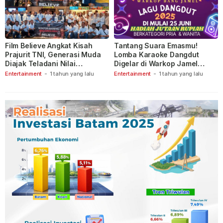
Film Believe Angkat Kisah
Tantang Suara Emasmu!
Prajurit TNI, Generasi Muda
Lomba Karaoke Dangdut
Diajak Teladani Nilai
Digelar di Warkop Jamel
Keberanian
Ganet
Entertainment
-
1 tahun yang lalu
Entertainment
-
1 tahun yang lalu