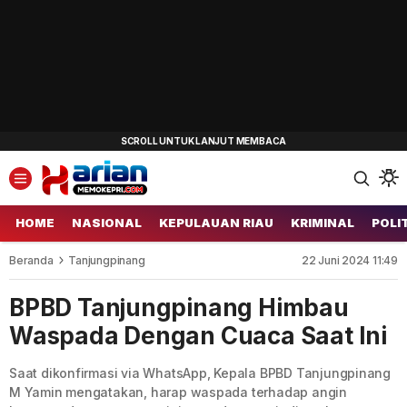
HOME
NASIONAL
KEPULAUAN RIAU
KRIMINAL
POLI
Beranda
Tanjungpinang
22 Juni 2024 11:49
BPBD Tanjungpinang Himbau
Waspada Dengan Cuaca Saat Ini
Saat dikonfirmasi via WhatsApp, Kepala BPBD Tanjungpinang
M Yamin mengatakan, harap waspada terhadap angin