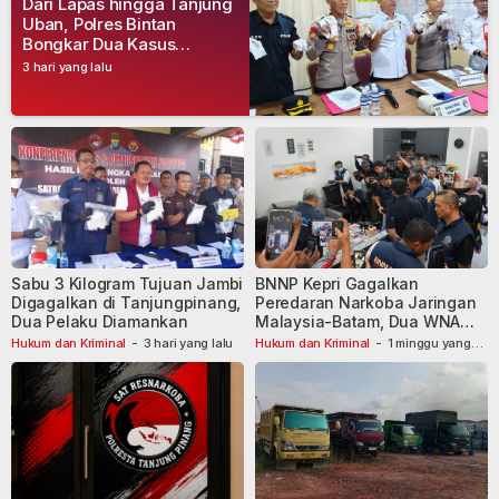
Dari Lapas hingga Tanjung
Uban, Polres Bintan
Bongkar Dua Kasus
Narkoba, Empat Tersangka
3 hari yang lalu
Dibekuk
Sabu 3 Kilogram Tujuan Jambi
BNNP Kepri Gagalkan
Digagalkan di Tanjungpinang,
Peredaran Narkoba Jaringan
Dua Pelaku Diamankan
Malaysia-Batam, Dua WNA
Masih Diburu
Hukum dan Kriminal
-
3 hari yang lalu
Hukum dan Kriminal
-
1 minggu yang
lalu