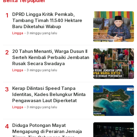
Berita Terpopuler
DPRD Lingga Kritik Pemkab,
1
Tambang Timah 11.540 Hektare
Baru Diketahui Wabup
Lingga
-
3 minggu yang lalu
20 Tahun Menanti, Warga Dusun II
2
Serteh Kembali Perbaiki Jembatan
Rusak Secara Swadaya
Lingga
-
3 minggu yang lalu
Kerap Dilintasi Speed Tanpa
3
Identitas, Kades Belungkur Minta
Pengawasan Laut Diperketat
Lingga
-
3 minggu yang lalu
Diduga Potongan Mayat
4
Mengapung di Perairan Jemaja