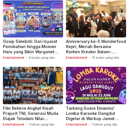
Gosip Selebriti: Dari Isyarat
Anniversary ke-5 Wonderfood
Pernikahan hingga Momen
Kepri, Meriah Bersama
Haru yang Bikin Warganet
Konten Kreator Batam-
Berspekulasi
Tanjungpinang
Entertainment
-
5 bulan yang lalu
Entertainment
-
12 bulan yang lalu
Film Believe Angkat Kisah
Tantang Suara Emasmu!
Prajurit TNI, Generasi Muda
Lomba Karaoke Dangdut
Diajak Teladani Nilai
Digelar di Warkop Jamel
Keberanian
Ganet
Entertainment
-
1 tahun yang lalu
Entertainment
-
1 tahun yang lalu