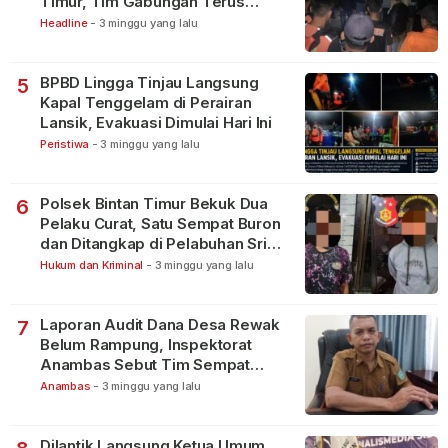
Timur, Tim Gabungan Terus
Lakukan Pencarian
Headline
-
3 minggu yang lalu
BPBD Lingga Tinjau Langsung
5
Kapal Tenggelam di Perairan
Lansik, Evakuasi Dimulai Hari Ini
Peristiwa
-
3 minggu yang lalu
Polsek Bintan Timur Bekuk Dua
6
Pelaku Curat, Satu Sempat Buron
dan Ditangkap di Pelabuhan Sri
Bintan Pura
Hukum dan Kriminal
-
3 minggu yang lalu
Laporan Audit Dana Desa Rewak
7
Belum Rampung, Inspektorat
Anambas Sebut Tim Sempat
Terbagi Tangani Kasus Lain
Anambas
-
3 minggu yang lalu
Dilantik Langsung Ketua Umum