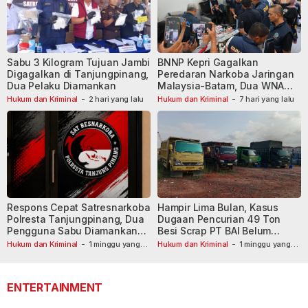
Sabu 3 Kilogram Tujuan Jambi
BNNP Kepri Gagalkan
Digagalkan di Tanjungpinang,
Peredaran Narkoba Jaringan
Dua Pelaku Diamankan
Malaysia-Batam, Dua WNA
Masih Diburu
Hukum dan Kriminal
-
2 hari yang lalu
Hukum dan Kriminal
-
7 hari yang lalu
Respons Cepat Satresnarkoba
Hampir Lima Bulan, Kasus
Polresta Tanjungpinang, Dua
Dugaan Pencurian 49 Ton
Pengguna Sabu Diamankan
Besi Scrap PT BAI Belum
Usai Dilaporkan ke Call Center
Tetapkan Tersangka
Hukum dan Kriminal
-
1 minggu yang
Hukum dan Kriminal
-
1 minggu yang
lalu
110
lalu
ENTERTAINMENT