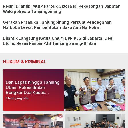
Resmi Dilantik, AKBP Farouk Oktora Isi Kekosongan Jabatan
Wakapolresta Tanjungpinang
Gerakan Pramuka Tanjungpinang Perkuat Pencegahan
Narkoba Lewat Pembentukan Saka Anti Narkoba
Dilantik Langsung Ketua Umum DPP PJS di Jakarta, Dedi
Utomo Resmi Pimpin PJS Tanjungpinang-Bintan
HUKUM & KRIMINAL
Dari Lapas hingga Tanjung
Uban, Polres Bintan
Bongkar Dua Kasus
Narkoba, Empat Tersangka
1 hari yang lalu
Dibekuk