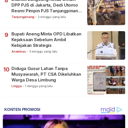
8
DPP PJS di Jakarta, Dedi Utomo
Resmi Pimpin PJS Tanjungpinang-
Bintan
Tanjungpinang
-
2 minggu yang lalu
Bupati Aneng Minta OPD Libatkan
9
Kejaksaan Sebelum Ambil
Kebijakan Strategis
Anambas
-
3 minggu yang lalu
Diduga Gusur Lahan Tanpa
10
Musyawarah, PT CSA Dikeluhkan
Warga Desa Limbung
Lingga
-
1 minggu yang lalu