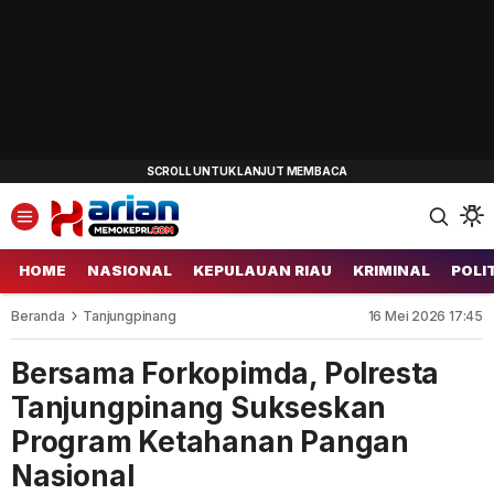
HOME
NASIONAL
KEPULAUAN RIAU
KRIMINAL
POLI
Beranda
Tanjungpinang
16 Mei 2026 17:45
Bersama Forkopimda, Polresta
Tanjungpinang Sukseskan
Program Ketahanan Pangan
Nasional