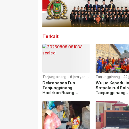
Terkait
Tanjungpinang
-
6 jam yang
Tanjungpinang
-
22 
lalu
yang lalu
Dekranasda Fun
Wujud Kepedulia
Tanjungpinang
Satpolairud Polr
Hadirkan Ruang
Tanjungpinang
Kreativitas dan
Bersama BPBD 
Promosi UMKM
Korban Laka Lau