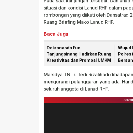
Pada saat kunjungan tersebut, Danlanu
situasi dan kondisi Lanud RHF dalam p
rombongan yang diikuti oleh Dansatrad 2
Ruang Briefing Mako Lanud RHF.
Baca Juga
Dekranasda Fun
Wujud 
Tanjungpinang Hadirkan Ruang
Polres
Kreativitas dan Promosi UMKM
Bersam
Laka L
Marsdya TNI Ir. Tedi Rizalihadi dihadap
mengurangi pelanggaran yang ada, Hand
seluruh anggota di Lanud RHF.