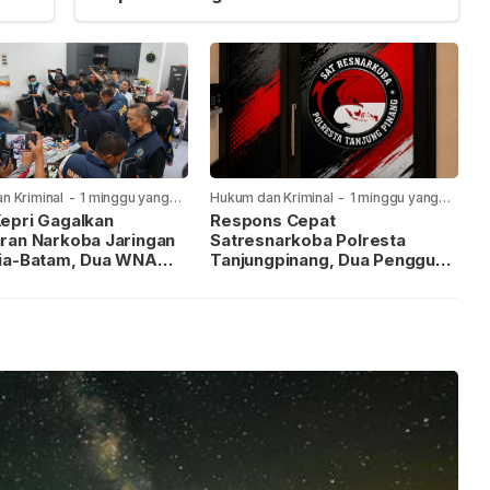
n Kriminal
-
1 minggu yang
Hukum dan Kriminal
-
1 minggu yang
lalu
epri Gagalkan
Respons Cepat
ran Narkoba Jaringan
Satresnarkoba Polresta
ia-Batam, Dua WNA
Tanjungpinang, Dua Pengguna
Diburu
Sabu Diamankan Usai
Dilaporkan ke Call Center 110