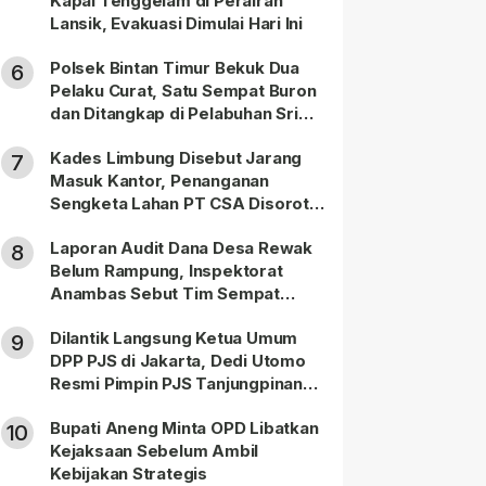
Kapal Tenggelam di Perairan
Lansik, Evakuasi Dimulai Hari Ini
Polsek Bintan Timur Bekuk Dua
6
Pelaku Curat, Satu Sempat Buron
dan Ditangkap di Pelabuhan Sri
Bintan Pura
Kades Limbung Disebut Jarang
7
Masuk Kantor, Penanganan
Sengketa Lahan PT CSA Disorot
Warga
Laporan Audit Dana Desa Rewak
8
Belum Rampung, Inspektorat
Anambas Sebut Tim Sempat
Terbagi Tangani Kasus Lain
Dilantik Langsung Ketua Umum
9
DPP PJS di Jakarta, Dedi Utomo
Resmi Pimpin PJS Tanjungpinang-
Bintan
Bupati Aneng Minta OPD Libatkan
10
Kejaksaan Sebelum Ambil
Kebijakan Strategis