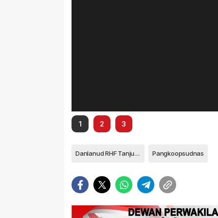
1
2
3
Danlanud RHF Tanjungpinang Kolonel Pnb Andi Nur Abadi
Pangkoopsudnas