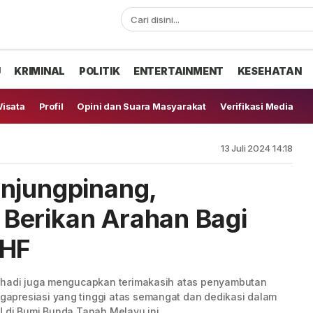
U
KRIMINAL
POLITIK
ENTERTAINMENT
KESEHATAN
isata
Profil
Opini dan Suara Masyarakat
Verifikasi Media
13 Juli 2024 14:18
njungpinang,
Berikan Arahan Bagi
RHF
lihadi juga mengucapkan terimakasih atas penyambutan
apresiasi yang tinggi atas semangat dan dedikasi dalam
U di Bumi Bunda Tanah Melayu ini.