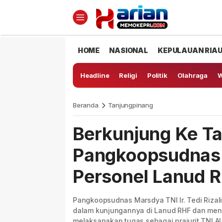
HOME
NASIONAL
KEPULAUAN RIA
Headline
Religi
Politik
Olahraga
W
Beranda
Tanjungpinang
Berkunjung Ke Ta
Pangkoopsudnas 
Personel Lanud 
Pangkoopsudnas Marsdya TNI Ir. Tedi Riza
dalam kunjungannya di Lanud RHF dan meng
melaksanakan tugas sebagai prajurit TNI A