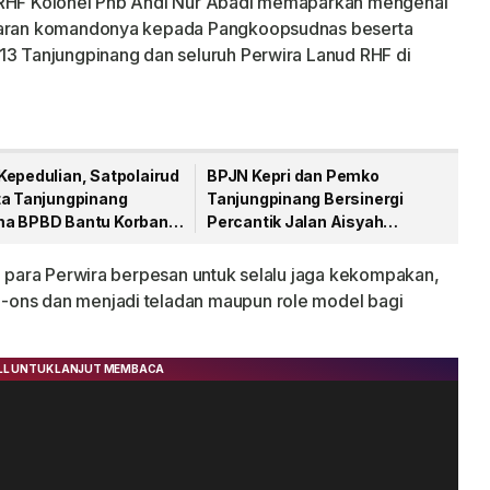
d RHF Kolonel Pnb Andi Nur Abadi memaparkan mengenai
aparan komandonya kepada Pangkoopsudnas beserta
13 Tanjungpinang dan seluruh Perwira Lanud RHF di
Kepedulian, Satpolairud
BPJN Kepri dan Pemko
ta Tanjungpinang
Tanjungpinang Bersinergi
a BPBD Bantu Korban
Percantik Jalan Aisyah
aut
Sulaiman Menjelang HUT RI
an para Perwira berpesan untuk selalu jaga kekompakan,
-ons dan menjadi teladan maupun role model bagi