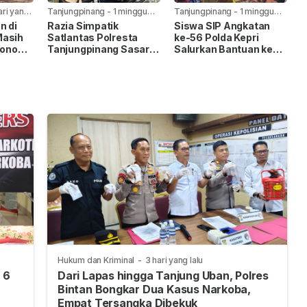
ari yang
Tanjungpinang
-
1 minggu
Tanjungpinang
-
1 minggu
yang lalu
yang lalu
n di
Razia Simpatik
Siswa SIP Angkatan
Masih
Satlantas Polresta
ke-56 Polda Kepri
konomi
Tanjungpinang Sasar
Salurkan Bantuan ke
Pelanggar Lalu Lintas
Panti Asuhan Nur Ar-
dan Nopol Bodong
Rohman
Hukum dan Kriminal
-
3 hari yang lalu
 6
Dari Lapas hingga Tanjung Uban, Polres
Bintan Bongkar Dua Kasus Narkoba,
Empat Tersangka Dibekuk