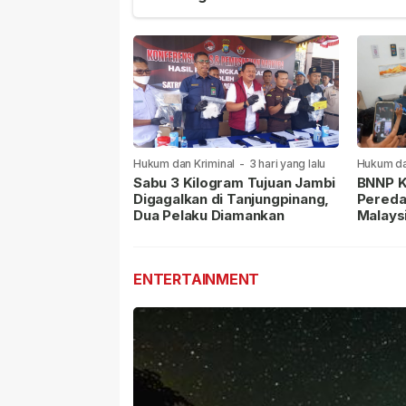
Hukum dan Kriminal
-
3 hari yang lalu
Hukum da
lalu
Sabu 3 Kilogram Tujuan Jambi
BNNP K
Digagalkan di Tanjungpinang,
Pereda
Dua Pelaku Diamankan
Malays
Masih 
ENTERTAINMENT