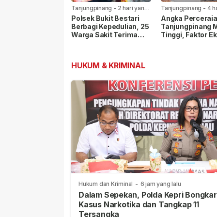
Tanjungpinang
-
2 hari yang
Tanjungpinang
-
4 h
lalu
lalu
Polsek Bukit Bestari
Angka Perceraia
Berbagi Kepedulian, 25
Tanjungpinang 
Warga Sakit Terima
Tinggi, Faktor E
Bansos Jelang HUT Ke-
Paling Dominan
81 RI
HUKUM & KRIMINAL
Hukum dan Kriminal
-
6 jam yang lalu
Dalam Sepekan, Polda Kepri Bongkar
Kasus Narkotika dan Tangkap 11
Tersangka