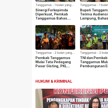
Tanggamus
-
1 bulan yang
Tanggamus
-
1 bula
lalu
lalu
Sinergi Forkopimda
Bupati Tangga
Diperkuat, Pemkab
Terima Audiensi
Tanggamus Bahas
Lampung, Baha
Stabilitas Daerah
2027 dan
hingga Penertiban
Pembentukan J
Tambang Ilegal
Kabupaten
Tanggamus
-
2 bulan yang
Tanggamus
-
2 bula
lalu
lalu
Pemkab Tanggamus
TNI dan Pemkab
Mulai Tata Pedagang
Tanggamus Mul
Pasar Gisting, PKL
Pembangunan E
Dipindahkan ke Dalam
Jembatan Perint
Area Pasar
Garuda
HUKUM & KRIMINAL