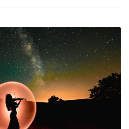
Diburu
Sabu Diamankan Usai
Dilaporkan ke Call Center 110