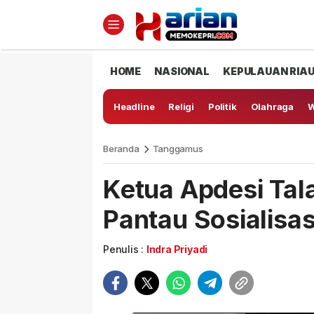
HOME
NASIONAL
KEPULAUAN RIA
Headline
Religi
Politik
Olahraga
W
Beranda
Tanggamus
Ketua Apdesi Tal
Pantau Sosialisa
Penulis :
Indra Priyadi