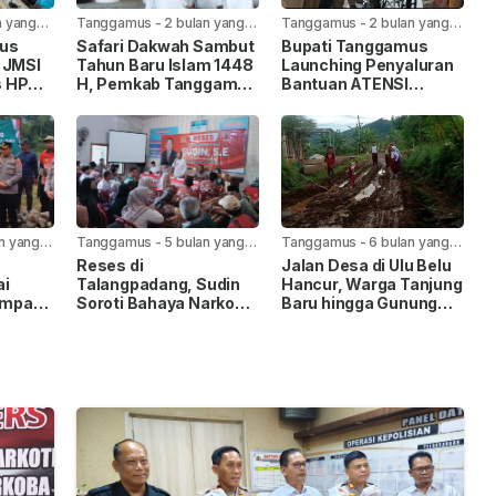
n yang
Tanggamus
-
2 bulan yang
Tanggamus
-
2 bulan yang
lalu
lalu
mus
Safari Dakwah Sambut
Bupati Tanggamus
 JMSI
Tahun Baru Islam 1448
Launching Penyaluran
s HPN
H, Pemkab Tanggamus
Bantuan ATENSI
Ajak Masyarakat
Kemensos untuk 562
MSI
Perkuat Keimanan
Penerima Manfaat
n yang
Tanggamus
-
5 bulan yang
Tanggamus
-
6 bulan yang
lalu
lalu
Reses di
Jalan Desa di Ulu Belu
ai
Talangpadang, Sudin
Hancur, Warga Tanjung
mpat
Soroti Bahaya Narkoba
Baru hingga Gunung
is
dan Judi Online
Sari Minta Wakil Rakyat
Turun Tangan