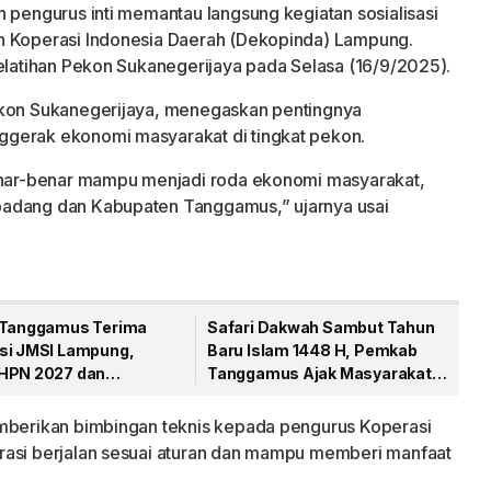
n pengurus inti memantau langsung kegiatan sosialisasi
n Koperasi Indonesia Daerah (Dekopinda) Lampung.
Pelatihan Pekon Sukanegerijaya pada Selasa (16/9/2025).
ekon Sukanegerijaya, menegaskan pentingnya
ggerak ekonomi masyarakat di tingkat pekon.
benar-benar mampu menjadi roda ekonomi masyarakat,
padang dan Kabupaten Tanggamus,” ujarnya usai
 Tanggamus Terima
Safari Dakwah Sambut Tahun
si JMSI Lampung,
Baru Islam 1448 H, Pemkab
HPN 2027 dan
Tanggamus Ajak Masyarakat
tukan JMSI Kabupaten
Perkuat Keimanan
emberikan bimbingan teknis kepada pengurus Koperasi
rasi berjalan sesuai aturan dan mampu memberi manfaat