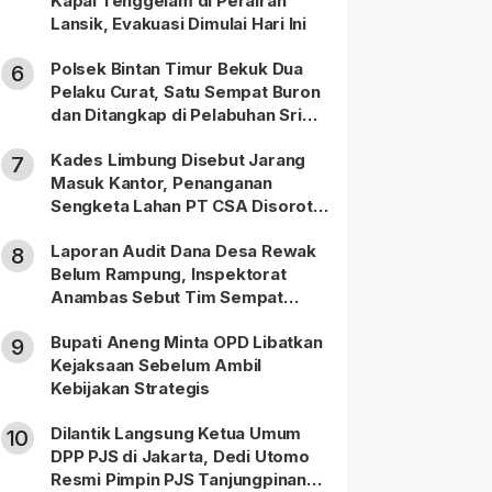
Kapal Tenggelam di Perairan
Lansik, Evakuasi Dimulai Hari Ini
Polsek Bintan Timur Bekuk Dua
6
Pelaku Curat, Satu Sempat Buron
dan Ditangkap di Pelabuhan Sri
Bintan Pura
Kades Limbung Disebut Jarang
7
Masuk Kantor, Penanganan
Sengketa Lahan PT CSA Disorot
Warga
Laporan Audit Dana Desa Rewak
8
Belum Rampung, Inspektorat
Anambas Sebut Tim Sempat
Terbagi Tangani Kasus Lain
Bupati Aneng Minta OPD Libatkan
9
Kejaksaan Sebelum Ambil
Kebijakan Strategis
Dilantik Langsung Ketua Umum
10
DPP PJS di Jakarta, Dedi Utomo
Resmi Pimpin PJS Tanjungpinang-