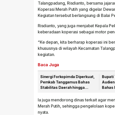
Talangpadang, Risdianto, bersama jajara
Koperasi Merah Putih yang digelar Dewa
Kegiatan tersebut berlangsung di Balai 
Risdianto, yang juga menjabat Kepala P
keberadaan koperasi sebagai motor pen
“Ke depan, kita berharap koperasi ini 
khususnya di wilayah Kecamatan Talang
kegiatan.
Baca Juga
Sinergi Forkopimda Diperkuat,
Bupati
Pemkab Tanggamus Bahas
Audien
Stabilitas Daerah hingga
Bahas 
Penertiban Tambang Ilegal
Pemben
Ia juga mendorong dinas terkait agar m
Merah Putih, sehingga pengelolaan kope
nyata.