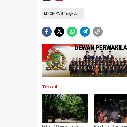
MTQH XVIII Tingkat Kota Tanjungpinang
Terkait
Religi
-
18 jam yang lalu
Headline
-
3 minggu