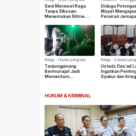
lalu
Seni Merawat Raga
Diduga Potonga
Tanpa Siksaan:
Mayat Mengapun
Menemukan Ritme
Perairan Jemaja
Kebugaran Organik di
Tim Gabungan T
Tengah Kesibukan
Lakukan Pencar
Perkotaan
Religi
-
1 bulan yang lalu
Religi
-
2 bulan yang 
Tanjungpinang
Ustadz Das’ad La
Bermunajat Jadi
Ingatkan Pentin
Momentum
Syukur dan Integ
Muhasabah, UAS Ajak
Hadapan Jemaa
Perbanyak Zikir dan
Letung
Sholawat
HUKUM & KRIMINAL