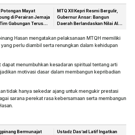
 Potongan Mayat
MTQ XII Kepri Resmi Bergulir,
ung di Perairan Jemaja
Gubernur Ansar: Bangun
 Tim Gabungan Terus
Daerah Berlandaskan Nilai Al-
n Pencarian
Qur’an
gpinang Hasan mengatakan pelaksanaan MTQH memiliki
l yang perlu diambil serta renungkan dalam kehidupan
 dapat menumbuhkan kesadaran spiritual tentang arti
dijadikan motivasi dasar dalam membangun kepribadian
an tidak hanya sekedar ajang untuk mengukir prestasi
ebagai sarana perekat rasa kebersamaan serta membangun
Hasan.
gpinang Bermunajat
Ustadz Das’ad Latif Ingatkan