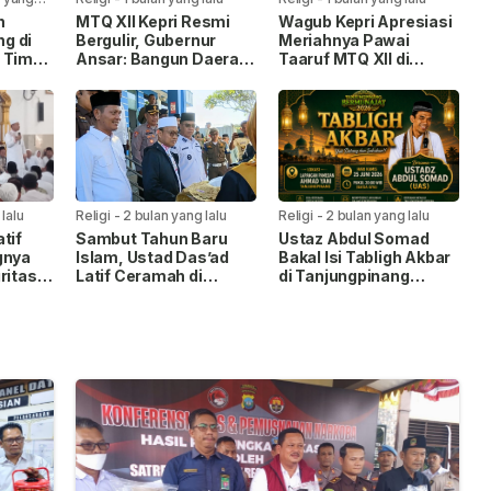
n
MTQ XII Kepri Resmi
Wagub Kepri Apresiasi
g di
Bergulir, Gubernur
Meriahnya Pawai
 Timur,
Ansar: Bangun Daerah
Taaruf MTQ XII di
erus
Berlandaskan Nilai Al-
Tanjungpinang
ian
Qur’an
lalu
Religi
-
2 bulan yang lalu
Religi
-
2 bulan yang lalu
tif
Sambut Tahun Baru
Ustaz Abdul Somad
gnya
Islam, Ustad Das’ad
Bakal Isi Tabligh Akbar
ritas di
Latif Ceramah di
di Tanjungpinang
h
Tarempa dan Letung
Bermunajat 2026