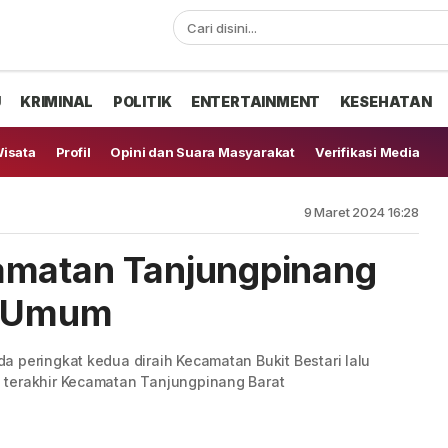
U
KRIMINAL
POLITIK
ENTERTAINMENT
KESEHATAN
isata
Profil
Opini dan Suara Masyarakat
Verifikasi Media
9 Maret 2024 16:28
amatan Tanjungpinang
a Umum
 peringkat kedua diraih Kecamatan Bukit Bestari lalu
 terakhir Kecamatan Tanjungpinang Barat