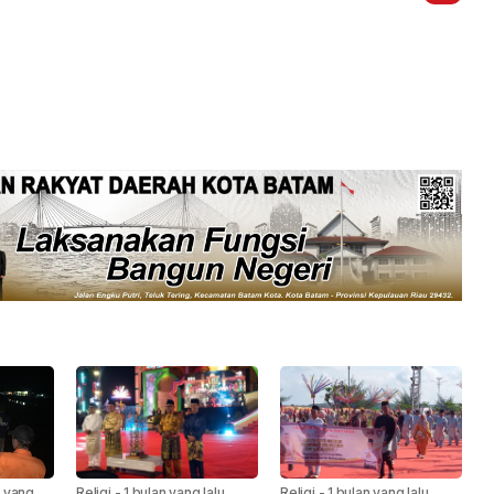
 yang
Religi
-
1 bulan yang lalu
Religi
-
1 bulan yang lalu