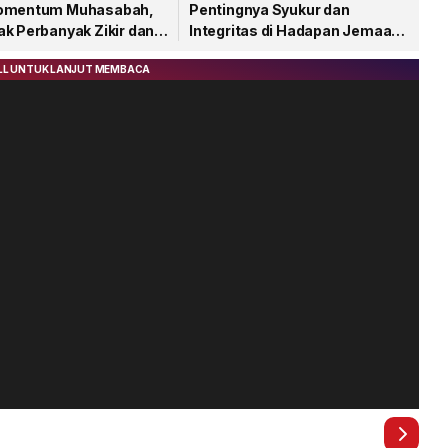
Momentum Muhasabah,
Pentingnya Syukur dan
ak Perbanyak Zikir dan
Integritas di Hadapan Jemaah
at
Letung