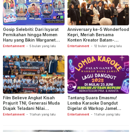
Gosip Selebriti: Dari Isyarat
Anniversary ke-5 Wonderfood
Pernikahan hingga Momen
Kepri, Meriah Bersama
Haru yang Bikin Warganet
Konten Kreator Batam-
Berspekulasi
Tanjungpinang
Entertainment
-
5 bulan yang lalu
Entertainment
-
12 bulan yang lalu
Film Believe Angkat Kisah
Tantang Suara Emasmu!
Prajurit TNI, Generasi Muda
Lomba Karaoke Dangdut
Diajak Teladani Nilai
Digelar di Warkop Jamel
Keberanian
Ganet
Entertainment
-
1 tahun yang lalu
Entertainment
-
1 tahun yang lalu