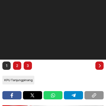
1
2
3
KPU Tanjungpinang