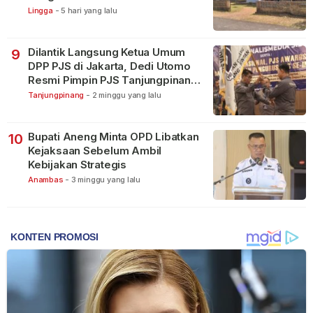
Warga
Lingga
-
5 hari yang lalu
Dilantik Langsung Ketua Umum
9
DPP PJS di Jakarta, Dedi Utomo
Resmi Pimpin PJS Tanjungpinang-
Bintan
Tanjungpinang
-
2 minggu yang lalu
Bupati Aneng Minta OPD Libatkan
10
Kejaksaan Sebelum Ambil
Kebijakan Strategis
Anambas
-
3 minggu yang lalu