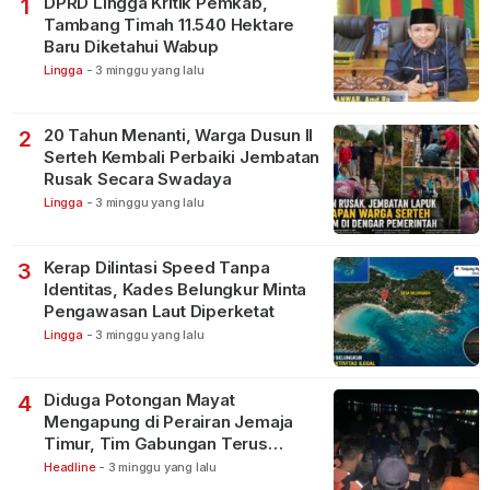
DPRD Lingga Kritik Pemkab,
1
Tambang Timah 11.540 Hektare
Baru Diketahui Wabup
Lingga
-
3 minggu yang lalu
20 Tahun Menanti, Warga Dusun II
2
Serteh Kembali Perbaiki Jembatan
Rusak Secara Swadaya
Lingga
-
3 minggu yang lalu
Kerap Dilintasi Speed Tanpa
3
Identitas, Kades Belungkur Minta
Pengawasan Laut Diperketat
Lingga
-
3 minggu yang lalu
Diduga Potongan Mayat
4
Mengapung di Perairan Jemaja
Timur, Tim Gabungan Terus
Lakukan Pencarian
Headline
-
3 minggu yang lalu