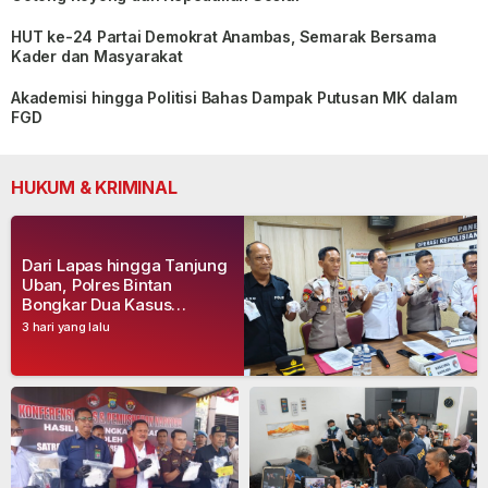
HUT ke-24 Partai Demokrat Anambas, Semarak Bersama
Kader dan Masyarakat
Akademisi hingga Politisi Bahas Dampak Putusan MK dalam
FGD
HUKUM & KRIMINAL
Dari Lapas hingga Tanjung
Uban, Polres Bintan
Bongkar Dua Kasus
Narkoba, Empat Tersangka
3 hari yang lalu
Dibekuk