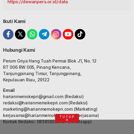
https://dewanpers.or.id/data
Ikuti Kami
Hubungi Kami
Perum Griya Hang Tuah Permai Blok J1, No. 12
RT 006 RW 005, Pinang Kencana,
Tanjungpinang Timur, Tanjungpinang,
Kepulauan Riau, 29122
Email
harianmemokepri@gmail.com
(Redaksi)
redaksi@harianmemokepri.com
(Redaksi)
marketing@harianmemokepri.com
(Marketing)
kerjasama@harianmemokepri.com
(Kerjasama)
TUTUP
Kontak Redaksi: 083856335187 (Whatsapp)