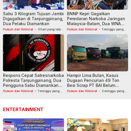
Sabu 3 Kilogram Tujuan Jambi
BNNP Kepri Gagalkan
Digagalkan di Tanjungpinang,
Peredaran Narkoba Jaringan
Dua Pelaku Diamankan
Malaysia-Batam, Dua WNA
Masih Diburu
Hukum dan Kriminal
-
3 hari yang lalu
Hukum dan Kriminal
-
1 minggu yang
lalu
Respons Cepat Satresnarkoba
Hampir Lima Bulan, Kasus
Polresta Tanjungpinang, Dua
Dugaan Pencurian 49 Ton
Pengguna Sabu Diamankan
Besi Scrap PT BAI Belum
Usai Dilaporkan ke Call Center
Tetapkan Tersangka
Hukum dan Kriminal
-
1 minggu yang
Hukum dan Kriminal
-
2 minggu yang
lalu
110
lalu
ENTERTAINMENT