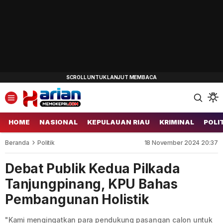
HOME
NASIONAL
KEPULAUAN RIAU
KRIMINAL
POLI
Beranda
Politik
18 November 2024 20:37
Debat Publik Kedua Pilkada
Tanjungpinang, KPU Bahas
Pembangunan Holistik
"Kami mengingatkan para pendukung pasangan calon untuk