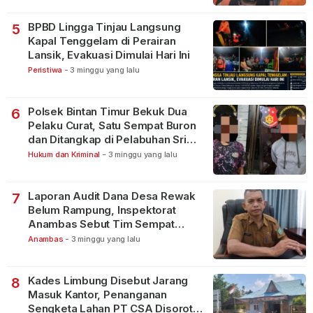
BPBD Lingga Tinjau Langsung
5
Kapal Tenggelam di Perairan
Lansik, Evakuasi Dimulai Hari Ini
Peristiwa
-
3 minggu yang lalu
Polsek Bintan Timur Bekuk Dua
6
Pelaku Curat, Satu Sempat Buron
dan Ditangkap di Pelabuhan Sri
Bintan Pura
Hukum dan Kriminal
-
3 minggu yang lalu
Laporan Audit Dana Desa Rewak
7
Belum Rampung, Inspektorat
Anambas Sebut Tim Sempat
Terbagi Tangani Kasus Lain
Anambas
-
3 minggu yang lalu
Kades Limbung Disebut Jarang
8
Masuk Kantor, Penanganan
Sengketa Lahan PT CSA Disorot