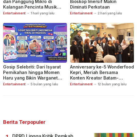
dan Panggung Mikro di
Bioskop Imersif Makin
Kalangan Pencinta Musik
Diminati Perkotaan
Indonesia
Entertainment
-
1 hari yang lalu
Entertainment
-
2 hari yang lalu
Gosip Selebriti: Dari Isyarat
Anniversary ke-5 Wonderfood
Pernikahan hingga Momen
Kepri, Meriah Bersama
Haru yang Bikin Warganet
Konten Kreator Batam-
Berspekulasi
Tanjungpinang
Entertainment
-
5 bulan yang lalu
Entertainment
-
12 bulan yang lalu
Berita Terpopuler
DPRD Lingga Kritik Pemkab,
1