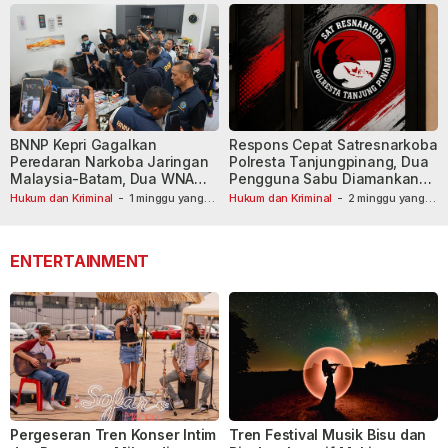
BNNP Kepri Gagalkan
Respons Cepat Satresnarkoba
Peredaran Narkoba Jaringan
Polresta Tanjungpinang, Dua
Malaysia-Batam, Dua WNA
Pengguna Sabu Diamankan
Masih Diburu
Usai Dilaporkan ke Call Center
Hukum dan Kriminal
-
1 minggu yang
Hukum dan Kriminal
-
2 minggu yang
lalu
lalu
110
ENTERTAINMENT
Pergeseran Tren Konser Intim
Tren Festival Musik Bisu dan