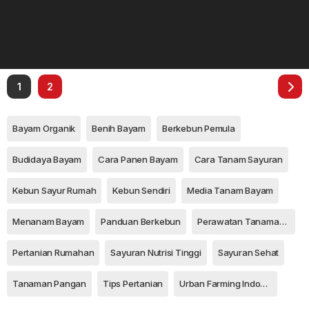
1
2
Bayam Organik
Benih Bayam
Berkebun Pemula
Budidaya Bayam
Cara Panen Bayam
Cara Tanam Sayuran
Kebun Sayur Rumah
Kebun Sendiri
Media Tanam Bayam
Menanam Bayam
Panduan Berkebun
Perawatan Tanaman Sayur
Pertanian Rumahan
Sayuran Nutrisi Tinggi
Sayuran Sehat
Tanaman Pangan
Tips Pertanian
Urban Farming Indonesia