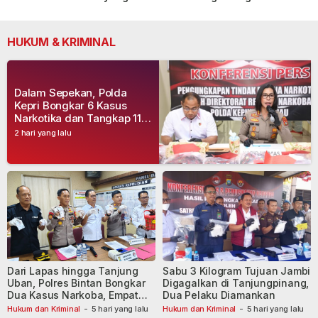
HUKUM & KRIMINAL
Dalam Sepekan, Polda
Kepri Bongkar 6 Kasus
Narkotika dan Tangkap 11
Tersangka
2 hari yang lalu
Dari Lapas hingga Tanjung
Sabu 3 Kilogram Tujuan Jambi
Uban, Polres Bintan Bongkar
Digagalkan di Tanjungpinang,
Dua Kasus Narkoba, Empat
Dua Pelaku Diamankan
Tersangka Dibekuk
Hukum dan Kriminal
-
5 hari yang lalu
Hukum dan Kriminal
-
5 hari yang lalu