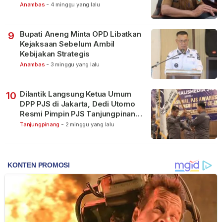
Terbagi Tangani Kasus Lain
Anambas
-
4 minggu yang lalu
Bupati Aneng Minta OPD Libatkan
9
Kejaksaan Sebelum Ambil
Kebijakan Strategis
Anambas
-
3 minggu yang lalu
Dilantik Langsung Ketua Umum
10
DPP PJS di Jakarta, Dedi Utomo
Resmi Pimpin PJS Tanjungpinang-
Bintan
Tanjungpinang
-
2 minggu yang lalu