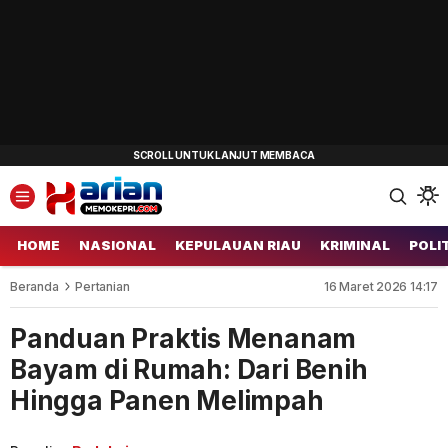
HOME
NASIONAL
KEPULAUAN RIAU
KRIMINAL
POLI
Beranda
Pertanian
16 Maret 2026 14:17
Panduan Praktis Menanam
Bayam di Rumah: Dari Benih
Hingga Panen Melimpah