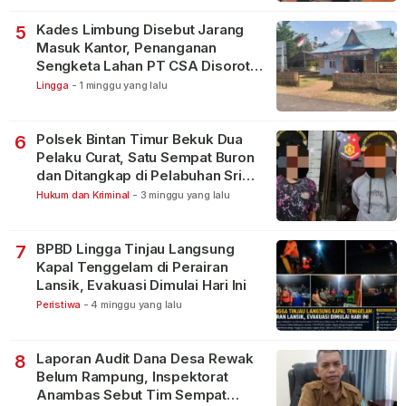
Kades Limbung Disebut Jarang
5
Masuk Kantor, Penanganan
Sengketa Lahan PT CSA Disorot
Warga
Lingga
-
1 minggu yang lalu
Polsek Bintan Timur Bekuk Dua
6
Pelaku Curat, Satu Sempat Buron
dan Ditangkap di Pelabuhan Sri
Bintan Pura
Hukum dan Kriminal
-
3 minggu yang lalu
BPBD Lingga Tinjau Langsung
7
Kapal Tenggelam di Perairan
Lansik, Evakuasi Dimulai Hari Ini
Peristiwa
-
4 minggu yang lalu
Laporan Audit Dana Desa Rewak
8
Belum Rampung, Inspektorat
Anambas Sebut Tim Sempat