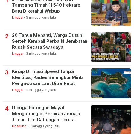
Tambang Timah 11.540 Hektare
Baru Diketahui Wabup
Lingga
-
3 minggu yang lalu
20 Tahun Menanti, Warga Dusun II
2
Serteh Kembali Perbaiki Jembatan
Rusak Secara Swadaya
Lingga
-
3 minggu yang lalu
Kerap Dilintasi Speed Tanpa
3
Identitas, Kades Belungkur Minta
Pengawasan Laut Diperketat
Lingga
-
4 minggu yang lalu
Diduga Potongan Mayat
4
Mengapung di Perairan Jemaja
Timur, Tim Gabungan Terus
Lakukan Pencarian
Headline
-
3 minggu yang lalu