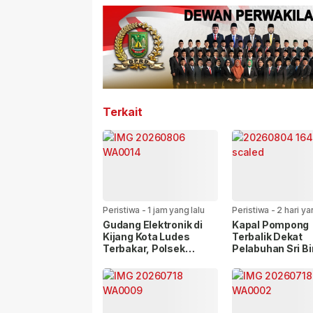
Terkait
Peristiwa
-
1 jam yang lalu
Peristiwa
-
2 hari ya
Gudang Elektronik di
Kapal Pompong
Kijang Kota Ludes
Terbalik Dekat
Terbakar, Polsek
Pelabuhan Sri B
Bintan Timur Sigap
Pura, Lima Pen
Lakukan Penanganan
Selamat