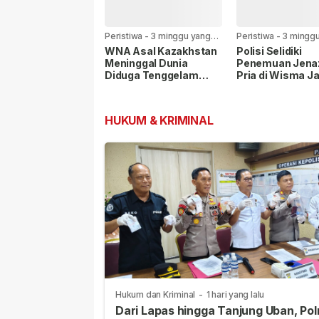
Peristiwa
-
3 minggu yang
Peristiwa
-
3 mingg
lalu
lalu
WNA Asal Kazakhstan
Polisi Selidiki
Meninggal Dunia
Penemuan Jena
Diduga Tenggelam
Pria di Wisma J
Saat Berenang di
Tambak, Tidak 
Pantai Lagoi Bay
Tanda Kekerasa
HUKUM & KRIMINAL
Hukum dan Kriminal
-
1 hari yang lalu
Dari Lapas hingga Tanjung Uban, Pol