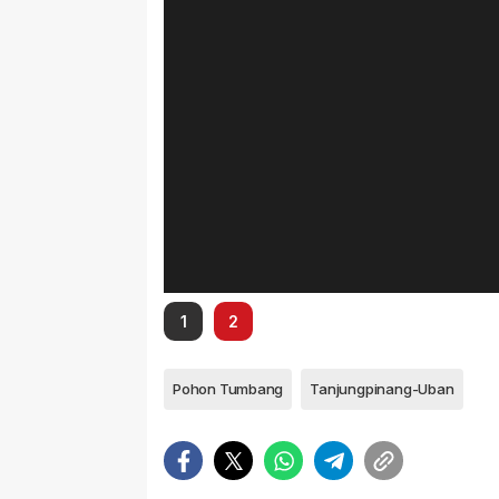
1
2
Pohon Tumbang
Tanjungpinang-Uban