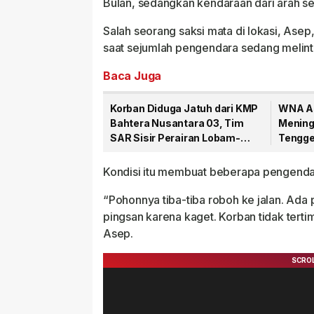
Bulan, sedangkan kendaraan dari arah se
Salah seorang saksi mata di lokasi, Ase
saat sejumlah pengendara sedang melint
Baca Juga
Korban Diduga Jatuh dari KMP
WNA As
Bahtera Nusantara 03, Tim
Mening
SAR Sisir Perairan Lobam-
Tengge
Numbing
Pantai 
Kondisi itu membuat beberapa pengendar
“Pohonnya tiba-tiba roboh ke jalan. Ada
pingsan karena kaget. Korban tidak tertimp
Asep.