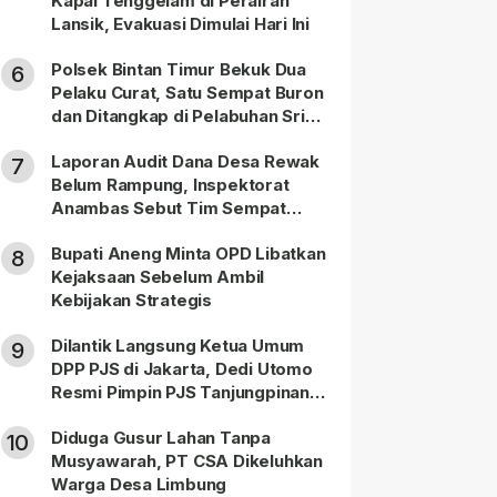
Kapal Tenggelam di Perairan
Lansik, Evakuasi Dimulai Hari Ini
Polsek Bintan Timur Bekuk Dua
6
Pelaku Curat, Satu Sempat Buron
dan Ditangkap di Pelabuhan Sri
Bintan Pura
Laporan Audit Dana Desa Rewak
7
Belum Rampung, Inspektorat
Anambas Sebut Tim Sempat
Terbagi Tangani Kasus Lain
Bupati Aneng Minta OPD Libatkan
8
Kejaksaan Sebelum Ambil
Kebijakan Strategis
Dilantik Langsung Ketua Umum
9
DPP PJS di Jakarta, Dedi Utomo
Resmi Pimpin PJS Tanjungpinang-
Bintan
Diduga Gusur Lahan Tanpa
10
Musyawarah, PT CSA Dikeluhkan
Warga Desa Limbung