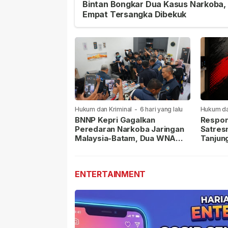
Bintan Bongkar Dua Kasus Narkoba,
Empat Tersangka Dibekuk
Hukum dan Kriminal
-
6 hari yang lalu
Hukum da
lalu
BNNP Kepri Gagalkan
Respon
Peredaran Narkoba Jaringan
Satres
Malaysia-Batam, Dua WNA
Tanjun
Masih Diburu
Sabu D
Dilapor
ENTERTAINMENT