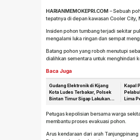
HARIANMEMOKEPRI.COM
– Sebuah poh
tepatnya di depan kawasan Cooler City, 
Insiden pohon tumbang terjadi sekitar p
mengalami luka ringan dan sempat menggan
Batang pohon yang roboh menutupi sebag
dialihkan sementara untuk menghindari 
Baca Juga
Gudang Elektronik di Kijang
Kapal 
Kota Ludes Terbakar, Polsek
Pelabuh
Bintan Timur Sigap Lakukan
Lima P
Penanganan
Petugas kepolisian bersama warga sekita
membantu proses evakuasi pohon.
Arus kendaraan dari arah Tanjungpinang 