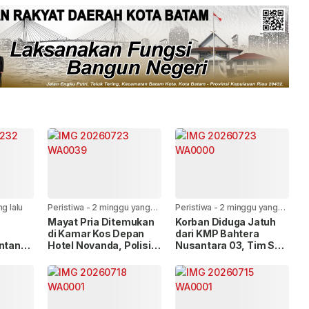
ng lalu
Peristiwa
-
2 minggu yang
Peristiwa
-
2 minggu yang
lalu
lalu
Mayat Pria Ditemukan
Korban Diduga Jatuh
di Kamar Kos Depan
dari KMP Bahtera
intan
Hotel Novanda, Polisi
Nusantara 03, Tim SAR
umpang
Tunggu Hasil Visum
Sisir Perairan Lobam-
Numbing