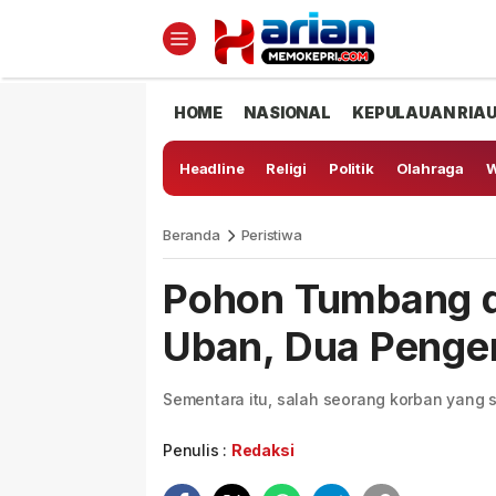
HOME
NASIONAL
KEPULAUAN RIA
Headline
Religi
Politik
Olahraga
W
Beranda
Peristiwa
Pohon Tumbang d
Uban, Dua Penge
Sementara itu, salah seorang korban yang 
Penulis :
Redaksi