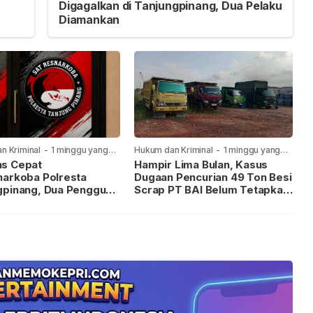
Digagalkan di Tanjungpinang, Dua Pelaku
Diamankan
n Kriminal
-
1 minggu yang
Hukum dan Kriminal
-
1 minggu yang
lalu
s Cepat
Hampir Lima Bulan, Kasus
narkoba Polresta
Dugaan Pencurian 49 Ton Besi
gpinang, Dua Pengguna
Scrap PT BAI Belum Tetapkan
iamankan Usai
Tersangka
kan ke Call Center 110