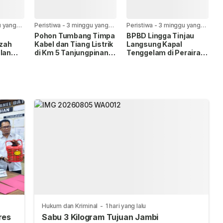
u yang
Peristiwa
-
3 minggu yang
Peristiwa
-
3 minggu yang
lalu
lalu
Pohon Tumbang Timpa
BPBD Lingga Tinjau
zah
Kabel dan Tiang Listrik
Langsung Kapal
alan
di Km 5 Tanjungpinang,
Tenggelam di Perairan
Ada
Empat Pengendara
Lansik, Evakuasi
n
Motor Terluka
Dimulai Hari Ini
Hukum dan Kriminal
-
1 hari yang lalu
res
Sabu 3 Kilogram Tujuan Jambi