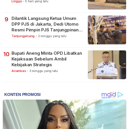
Warga
Lingga
-
5 hari yang lalu
Dilantik Langsung Ketua Umum
9
DPP PJS di Jakarta, Dedi Utomo
Resmi Pimpin PJS Tanjungpinang-
Bintan
Tanjungpinang
-
2 minggu yang lalu
Bupati Aneng Minta OPD Libatkan
10
Kejaksaan Sebelum Ambil
Kebijakan Strategis
Anambas
-
3 minggu yang lalu