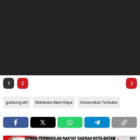
1
2
gantung diri
Mahkota Alam Raya
Universitas Terbuka