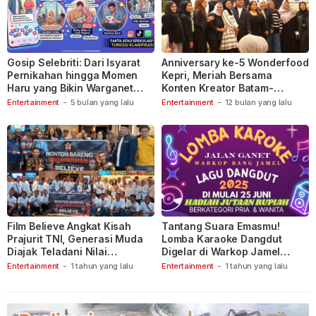
Gosip Selebriti: Dari Isyarat
Anniversary ke-5 Wonderfood
Pernikahan hingga Momen
Kepri, Meriah Bersama
Haru yang Bikin Warganet
Konten Kreator Batam-
Berspekulasi
Tanjungpinang
Entertainment
-
5 bulan yang lalu
Entertainment
-
12 bulan yang lalu
Film Believe Angkat Kisah
Tantang Suara Emasmu!
Prajurit TNI, Generasi Muda
Lomba Karaoke Dangdut
Diajak Teladani Nilai
Digelar di Warkop Jamel
Keberanian
Ganet
Entertainment
-
1 tahun yang lalu
Entertainment
-
1 tahun yang lalu