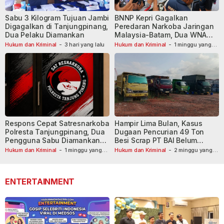
Sabu 3 Kilogram Tujuan Jambi
BNNP Kepri Gagalkan
Digagalkan di Tanjungpinang,
Peredaran Narkoba Jaringan
Dua Pelaku Diamankan
Malaysia-Batam, Dua WNA
Masih Diburu
Hukum dan Kriminal
-
3 hari yang lalu
Hukum dan Kriminal
-
1 minggu yang
lalu
Respons Cepat Satresnarkoba
Hampir Lima Bulan, Kasus
Polresta Tanjungpinang, Dua
Dugaan Pencurian 49 Ton
Pengguna Sabu Diamankan
Besi Scrap PT BAI Belum
Usai Dilaporkan ke Call Center
Tetapkan Tersangka
Hukum dan Kriminal
-
1 minggu yang
Hukum dan Kriminal
-
2 minggu yang
lalu
110
lalu
ENTERTAINMENT