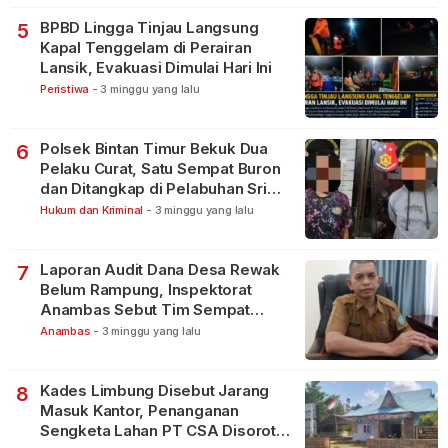
BPBD Lingga Tinjau Langsung
5
Kapal Tenggelam di Perairan
Lansik, Evakuasi Dimulai Hari Ini
Peristiwa
-
3 minggu yang lalu
Polsek Bintan Timur Bekuk Dua
6
Pelaku Curat, Satu Sempat Buron
dan Ditangkap di Pelabuhan Sri
Bintan Pura
Hukum dan Kriminal
-
3 minggu yang lalu
Laporan Audit Dana Desa Rewak
7
Belum Rampung, Inspektorat
Anambas Sebut Tim Sempat
Terbagi Tangani Kasus Lain
Anambas
-
3 minggu yang lalu
Kades Limbung Disebut Jarang
8
Masuk Kantor, Penanganan
Sengketa Lahan PT CSA Disorot