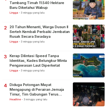
Tambang Timah 11.540 Hektare
Baru Diketahui Wabup
Lingga
-
3 minggu yang lalu
20 Tahun Menanti, Warga Dusun II
2
Serteh Kembali Perbaiki Jembatan
Rusak Secara Swadaya
Lingga
-
3 minggu yang lalu
Kerap Dilintasi Speed Tanpa
3
Identitas, Kades Belungkur Minta
Pengawasan Laut Diperketat
Lingga
-
3 minggu yang lalu
Diduga Potongan Mayat
4
Mengapung di Perairan Jemaja
Timur, Tim Gabungan Terus
Lakukan Pencarian
Headline
-
3 minggu yang lalu