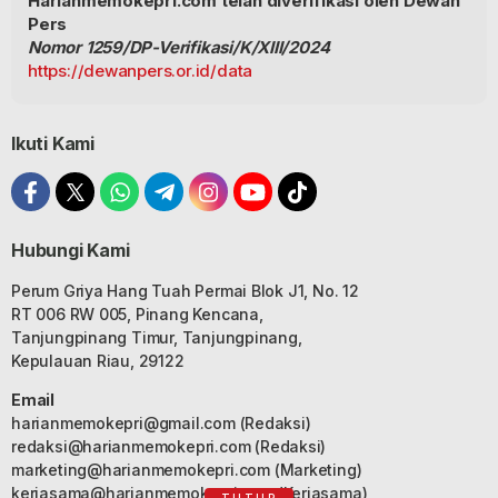
Harianmemokepri.com telah diverifikasi oleh Dewan
Pers
Nomor 1259/DP-Verifikasi/K/XIII/2024
https://dewanpers.or.id/data
Ikuti Kami
Hubungi Kami
Perum Griya Hang Tuah Permai Blok J1, No. 12
RT 006 RW 005, Pinang Kencana,
Tanjungpinang Timur, Tanjungpinang,
Kepulauan Riau, 29122
Email
harianmemokepri@gmail.com
(Redaksi)
redaksi@harianmemokepri.com
(Redaksi)
marketing@harianmemokepri.com
(Marketing)
kerjasama@harianmemokepri.com
(Kerjasama)