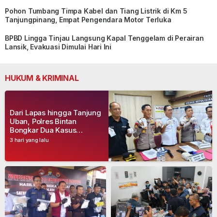
Pohon Tumbang Timpa Kabel dan Tiang Listrik di Km 5
Tanjungpinang, Empat Pengendara Motor Terluka
BPBD Lingga Tinjau Langsung Kapal Tenggelam di Perairan
Lansik, Evakuasi Dimulai Hari Ini
HUKUM & KRIMINAL
Dari Lapas hingga Tanjung
Uban, Polres Bintan
Bongkar Dua Kasus
Narkoba, Empat Tersangka
3 hari yang lalu
Dibekuk