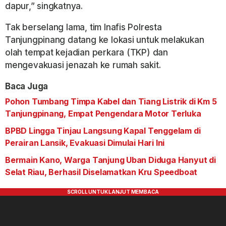
dapur,” singkatnya.
Tak berselang lama, tim Inafis Polresta
Tanjungpinang datang ke lokasi untuk melakukan
olah tempat kejadian perkara (TKP) dan
mengevakuasi jenazah ke rumah sakit.
Baca Juga
Pohon Tumbang Timpa Kabel dan Tiang Listrik di Km 5
Tanjungpinang, Empat Pengendara Motor Terluka
BPBD Lingga Tinjau Langsung Kapal Tenggelam di
Perairan Lansik, Evakuasi Dimulai Hari Ini
Bermain Kano, Warga Tanjung Uban Diduga Hanyut di
Selat Riau, Berhasil Diselamatkan Kru Speedboat