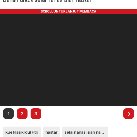
Bahan untuk selai nanas isian nastar
1
2
3
kue klasik Idul Fitri
nastar
selai nanas isian nastar