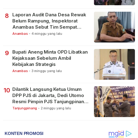
Laporan Audit Dana Desa Rewak
8
Belum Rampung, Inspektorat
Anambas Sebut Tim Sempat
Terbagi Tangani Kasus Lain
Anambas
-
4 minggu yang lalu
Bupati Aneng Minta OPD Libatkan
9
Kejaksaan Sebelum Ambil
Kebijakan Strategis
Anambas
-
3 minggu yang lalu
Dilantik Langsung Ketua Umum
10
DPP PJS di Jakarta, Dedi Utomo
Resmi Pimpin PJS Tanjungpinang-
Bintan
Tanjungpinang
-
2 minggu yang lalu