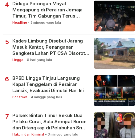
Diduga Potongan Mayat
4
Mengapung di Perairan Jemaja
Timur, Tim Gabungan Terus
Lakukan Pencarian
Headline
-
3 minggu yang lalu
Kades Limbung Disebut Jarang
5
Masuk Kantor, Penanganan
Sengketa Lahan PT CSA Disorot
Warga
Lingga
-
6 hari yang lalu
BPBD Lingga Tinjau Langsung
6
Kapal Tenggelam di Perairan
Lansik, Evakuasi Dimulai Hari Ini
Peristiwa
-
4 minggu yang lalu
Polsek Bintan Timur Bekuk Dua
7
Pelaku Curat, Satu Sempat Buron
dan Ditangkap di Pelabuhan Sri
Bintan Pura
Hukum dan Kriminal
-
3 minggu yang lalu