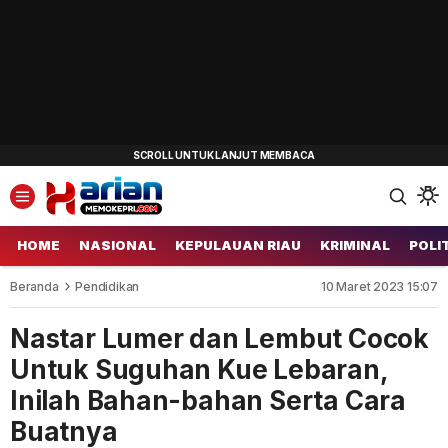
HOME
NASIONAL
KEPULAUAN RIAU
KRIMINAL
POLI
Beranda
Pendidikan
10 Maret 2023 15:07
Nastar Lumer dan Lembut Cocok
Untuk Suguhan Kue Lebaran,
Inilah Bahan-bahan Serta Cara
Buatnya