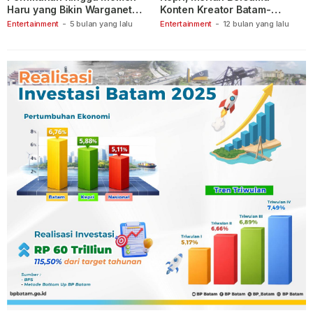
Haru yang Bikin Warganet
Konten Kreator Batam-
Berspekulasi
Tanjungpinang
Entertainment
-
5 bulan yang lalu
Entertainment
-
12 bulan yang lalu