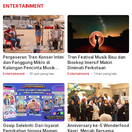
ENTERTAINMENT
Pergeseran Tren Konser Intim
Tren Festival Musik Bisu dan
dan Panggung Mikro di
Bioskop Imersif Makin
Kalangan Pencinta Musik
Diminati Perkotaan
Indonesia
Entertainment
-
10 jam yang lalu
Entertainment
-
1 hari yang lalu
Gosip Selebriti: Dari Isyarat
Anniversary ke-5 Wonderfood
Pernikahan hingga Momen
Kepri, Meriah Bersama