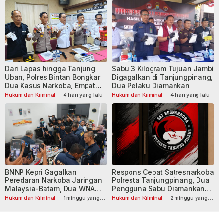
Dari Lapas hingga Tanjung
Sabu 3 Kilogram Tujuan Jambi
Uban, Polres Bintan Bongkar
Digagalkan di Tanjungpinang,
Dua Kasus Narkoba, Empat
Dua Pelaku Diamankan
Tersangka Dibekuk
Hukum dan Kriminal
-
4 hari yang lalu
Hukum dan Kriminal
-
4 hari yang lalu
BNNP Kepri Gagalkan
Respons Cepat Satresnarkoba
Peredaran Narkoba Jaringan
Polresta Tanjungpinang, Dua
Malaysia-Batam, Dua WNA
Pengguna Sabu Diamankan
Masih Diburu
Usai Dilaporkan ke Call Center
Hukum dan Kriminal
-
1 minggu yang
Hukum dan Kriminal
-
2 minggu yang
lalu
lalu
110