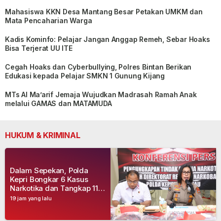
Mahasiswa KKN Desa Mantang Besar Petakan UMKM dan
Mata Pencaharian Warga
Kadis Kominfo: Pelajar Jangan Anggap Remeh, Sebar Hoaks
Bisa Terjerat UU ITE
Cegah Hoaks dan Cyberbullying, Polres Bintan Berikan
Edukasi kepada Pelajar SMKN 1 Gunung Kijang
MTs Al Ma’arif Jemaja Wujudkan Madrasah Ramah Anak
melalui GAMAS dan MATAMUDA
HUKUM & KRIMINAL
Dalam Sepekan, Polda
Kepri Bongkar 6 Kasus
Narkotika dan Tangkap 11
Tersangka
19 jam yang lalu