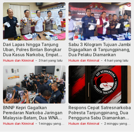
Dari Lapas hingga Tanjung
Sabu 3 Kilogram Tujuan Jambi
Uban, Polres Bintan Bongkar
Digagalkan di Tanjungpinang,
Dua Kasus Narkoba, Empat
Dua Pelaku Diamankan
Tersangka Dibekuk
Hukum dan Kriminal
-
3 hari yang lalu
Hukum dan Kriminal
-
4 hari yang lalu
BNNP Kepri Gagalkan
Respons Cepat Satresnarkoba
Peredaran Narkoba Jaringan
Polresta Tanjungpinang, Dua
Malaysia-Batam, Dua WNA
Pengguna Sabu Diamankan
Masih Diburu
Usai Dilaporkan ke Call Center
Hukum dan Kriminal
-
1 minggu yang
Hukum dan Kriminal
-
2 minggu yang
lalu
lalu
110