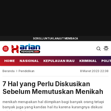
HOME
NASIONAL
KEPULAUAN RIAU
KRIMINAL
POLI
Beranda
Pendidikan
8 Maret 2023 22:38
7 Hal yang Perlu Diskusikan
Sebelum Memutuskan Menikah
menikah merupakan hal diimpikan bagi banyak orang tetapi
banyak juga yang kandas hal itu karena kurangnya diskusi