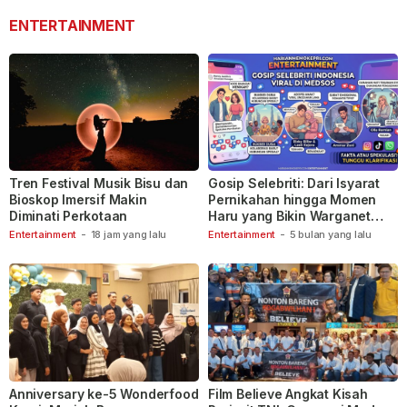
ENTERTAINMENT
Tren Festival Musik Bisu dan
Gosip Selebriti: Dari Isyarat
Bioskop Imersif Makin
Pernikahan hingga Momen
Diminati Perkotaan
Haru yang Bikin Warganet
Berspekulasi
Entertainment
-
18 jam yang lalu
Entertainment
-
5 bulan yang lalu
Anniversary ke-5 Wonderfood
Film Believe Angkat Kisah