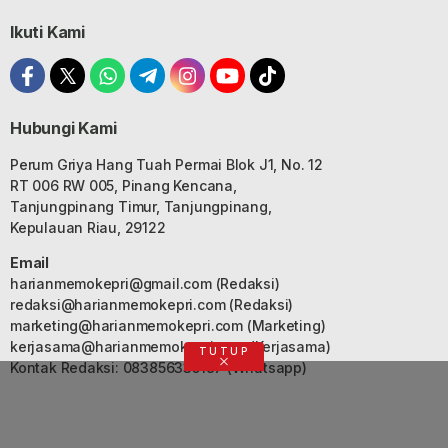
Ikuti Kami
Hubungi Kami
Perum Griya Hang Tuah Permai Blok J1, No. 12
RT 006 RW 005, Pinang Kencana,
Tanjungpinang Timur, Tanjungpinang,
Kepulauan Riau, 29122
Email
harianmemokepri@gmail.com
(Redaksi)
redaksi@harianmemokepri.com
(Redaksi)
marketing@harianmemokepri.com
(Marketing)
kerjasama@harianmemokepri.com
(Kerjasama)
TUTUP
Kontak Redaksi: 083856335187 (Whatsapp)