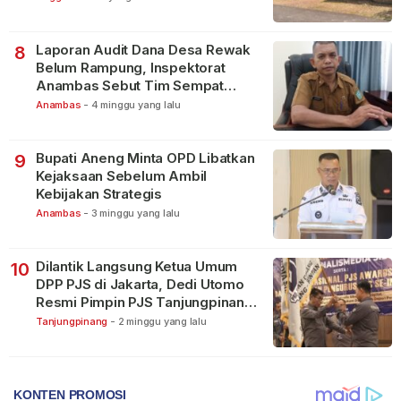
Laporan Audit Dana Desa Rewak
8
Belum Rampung, Inspektorat
Anambas Sebut Tim Sempat
Terbagi Tangani Kasus Lain
Anambas
-
4 minggu yang lalu
Bupati Aneng Minta OPD Libatkan
9
Kejaksaan Sebelum Ambil
Kebijakan Strategis
Anambas
-
3 minggu yang lalu
Dilantik Langsung Ketua Umum
10
DPP PJS di Jakarta, Dedi Utomo
Resmi Pimpin PJS Tanjungpinang-
Bintan
Tanjungpinang
-
2 minggu yang lalu