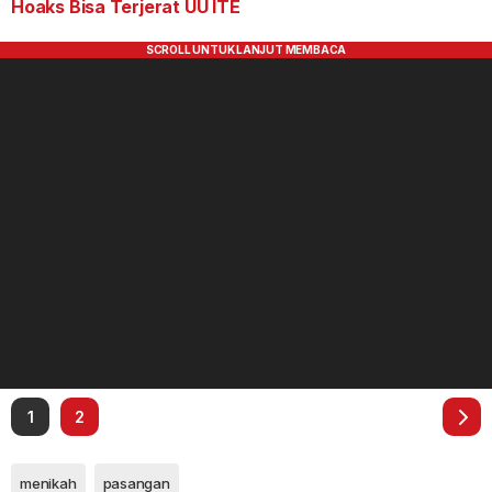
Hoaks Bisa Terjerat UU ITE
1
2
menikah
pasangan