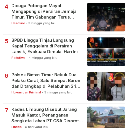
Diduga Potongan Mayat
4
Mengapung di Perairan Jemaja
Timur, Tim Gabungan Terus
Lakukan Pencarian
Headline
-
3 minggu yang lalu
BPBD Lingga Tinjau Langsung
5
Kapal Tenggelam di Perairan
Lansik, Evakuasi Dimulai Hari Ini
Peristiwa
-
4 minggu yang lalu
Polsek Bintan Timur Bekuk Dua
6
Pelaku Curat, Satu Sempat Buron
dan Ditangkap di Pelabuhan Sri
Bintan Pura
Hukum dan Kriminal
-
3 minggu yang lalu
Kades Limbung Disebut Jarang
7
Masuk Kantor, Penanganan
Sengketa Lahan PT CSA Disorot
Warga
Lingga
-
6 hari yang lalu