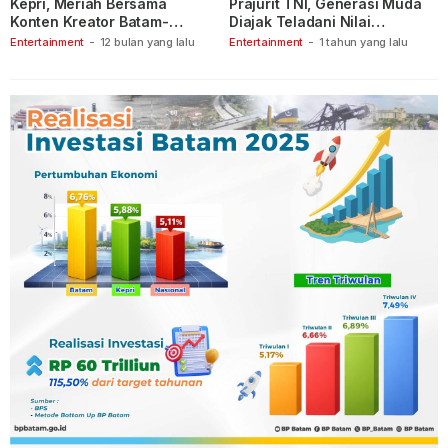
Kepri, Meriah Bersama
Prajurit TNI, Generasi Muda
Konten Kreator Batam-
Diajak Teladani Nilai
Tanjungpinang
Keberanian
Entertainment
-
12 bulan yang lalu
Entertainment
-
1 tahun yang lalu